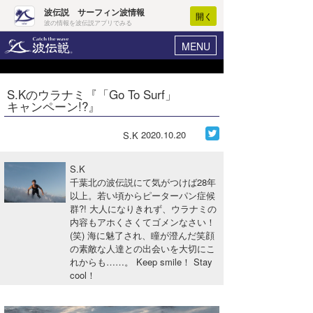
波伝説 サーフィン波情報
開く
波の情報を波伝説アプリでみる
MENU
ニュース
ヘルプ
マイホーム
S.Kのウラナミ『「Go To Surf」
Core Surf Japan
キャンペーン!?』
ログイン
コンテスト
新規会員登録
2020.10.20
S.K
ファッション/グッズ
波情報･概況
S.K
アート＆エンタメ
千葉北の波伝説にて気がつけば28年
波予想ツール
WAVE HUNTER
以上。若い頃からピーターパン症候
群?! 大人になりきれず、ウラナミの
コラム
気象情報
内容もアホくさくてゴメンなさい！
(笑) 海に魅了され、瞳が澄んだ笑顔
トラベル
ニュース
の素敵な人達との出会いを大切にこ
れからも……。 Keep smile！ Stay
ショップ情報
サーフィンエリアガイド
cool！
ショップ情報
ウラナミ
会員メニュー