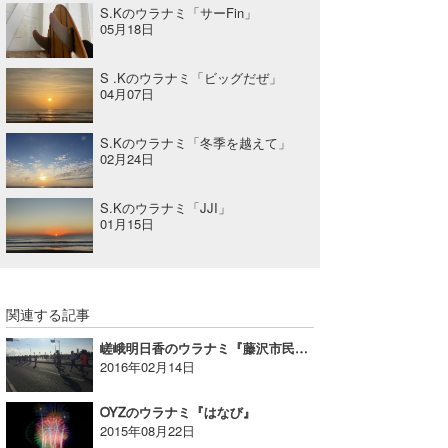
S.Kのウラナミ「サーFin」
05月18日
S .Kのウラナミ「ビッグだぜ」
04月07日
S.Kのウラナミ「冬季を越えて」
02月24日
S.Kのウラナミ「JJI」
01月15日
関連する記事
嵯峨明日香のウラナミ『藤沢市民マラソン大会』
2016年02月14日
OYZのウラナミ『はなび』
2015年08月22日