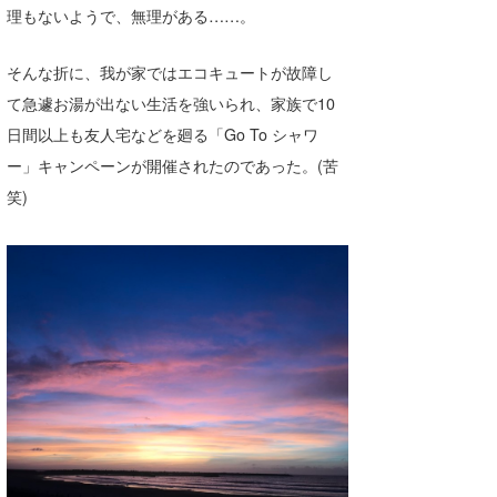
理もないようで、無理がある……。
喜納海人
KID
そんな折に、我が家ではエコキュートが故障し
KOBU
て急遽お湯が出ない生活を強いられ、家族で10
KY
日間以上も友人宅などを廻る「Go To シャワ
MIN
ー」キャンペーンが開催されたのであった。(苦
笑)
mitz
OYZ
S.K
Soulman
VAGY
waka☆=
YUKI☆