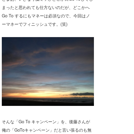
Core Surf Japan
まったと思われても仕方ないのだが、どこかへ
Go To するにもマネーは必須なので、今回はノ
メディア
Naoya Kimoto
ーマネーでフィニッシュです。(笑)
波伝説アンバサダー/プロライダー
mitsuteru Kamio
SURFMEDIA
波伝説スタッフ
Yasunari Inoue
Colors MAGAZINE
福島寿実子
Yoshiyuki Obata
WAVAL
中浦“JET”章
☆加藤
波伝説
arukasvision
嵯峨明日香
+☆maki☆+
DELTA FORCE SURF
進士剛光
Aichan
CBA Films
田原啓江
chan-U
熊谷素子
植村未来
ECE
NOBUFUKU
G◎Da
そんな「Go To キャンペーン」を、後藤さんが
大野”MAR”修聖
H
俺の「GoToキャンペーン」だと言い張るのも無