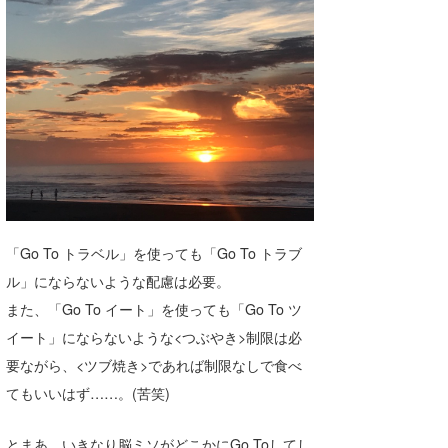
湘南
お知らせ
今月のプレゼント
千葉北
その他
伊豆
ルール＆How to
千葉南
VOTE!
大阪
サーファーズ
四国
「Go To トラベル」を使っても「Go To トラブ
沖縄
ル」にならないような配慮は必要。
また、「Go To イート」を使っても「Go To ツ
イート」にならないような<つぶやき>制限は必
要ながら、<ツブ焼き>であれば制限なしで食べ
てもいいはず……。(苦笑)
ライター/寄稿メディア
とまあ、いきなり脳ミソがどこかにGo Toしてし