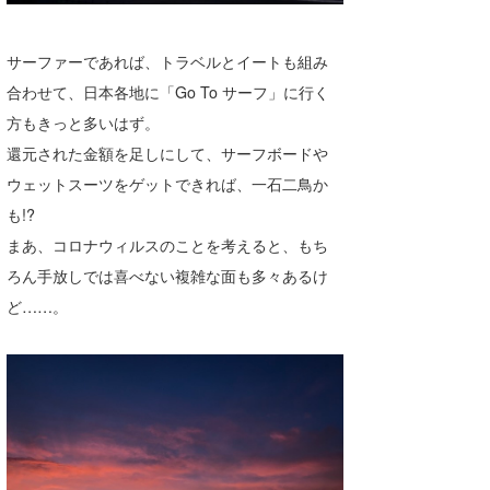
たっちー
サーファーであれば、トラベルとイートも組み
ハンマー
合わせて、日本各地に「Go To サーフ」に行く
まっきー
方もきっと多いはず。
還元された金額を足しにして、サーフボードや
三輪予報士
ウェットスーツをゲットできれば、一石二鳥か
小川予報士
も!?
まあ、コロナウィルスのことを考えると、もち
上田純子
ろん手放しでは喜べない複雑な面も多々あるけ
上條将美
ど……。
唐澤予報士
SancheZ
ゴン
米山予報士