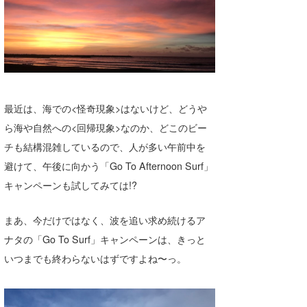
wanda
予報士 hiro.
banpaku
Mr.K
最近は、海での<怪奇現象>はないけど、どうや
ら海や自然への<回帰現象>なのか、どこのビー
chappy
チも結構混雑しているので、人が多い午前中を
Romisea
避けて、午後に向かう「Go To Afternoon Surf」
キャンペーンも試してみては!?
まあ、今だけではなく、波を追い求め続けるア
ナタの「Go To Surf」キャンペーンは、きっと
いつまでも終わらないはずですよね〜っ。