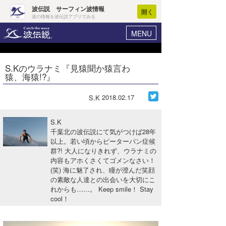
波伝説 サーフィン波情報
開く
波の情報を波伝説アプリでみる
MENU
ニュース
ヘルプ
マイホーム
S.Kのウラナミ『見猿聞か猿言わ
Core Surf Japan
猿、海猿!?』
ログイン
コンテスト
新規会員登録
2018.02.17
S.K
ファッション/グッズ
波情報･概況
S.K
アート＆エンタメ
千葉北の波伝説にて気がつけば28年
波予想ツール
WAVE HUNTER
以上。若い頃からピーターパン症候
群?! 大人になりきれず、ウラナミの
コラム
気象情報
内容もアホくさくてゴメンなさい！
(笑) 海に魅了され、瞳が澄んだ笑顔
トラベル
ニュース
の素敵な人達との出会いを大切にこ
れからも……。 Keep smile！ Stay
ショップ情報
サーフィンエリアガイド
cool！
ショップ情報
ウラナミ
会員メニュー