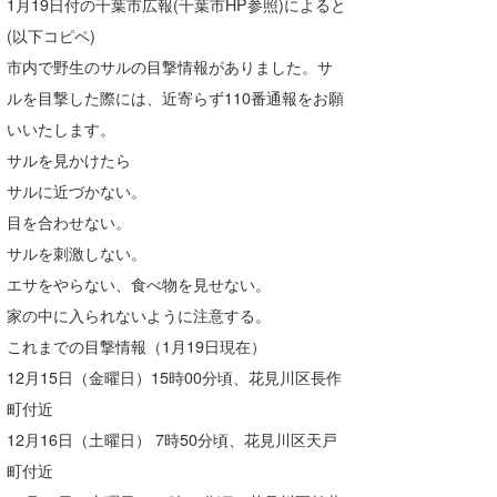
1月19日付の千葉市広報(千葉市HP参照)によると
たっちー
(以下コピペ)
市内で野生のサルの目撃情報がありました。サ
ハンマー
ルを目撃した際には、近寄らず110番通報をお願
まっきー
いいたします。
サルを見かけたら
三輪予報士
サルに近づかない。
小川予報士
目を合わせない。
サルを刺激しない。
上田純子
エサをやらない、食べ物を見せない。
上條将美
家の中に入られないように注意する。
これまでの目撃情報（1月19日現在）
唐澤予報士
12月15日（金曜日）15時00分頃、花見川区長作
SancheZ
町付近
12月16日（土曜日） 7時50分頃、花見川区天戸
ゴン
町付近
米山予報士