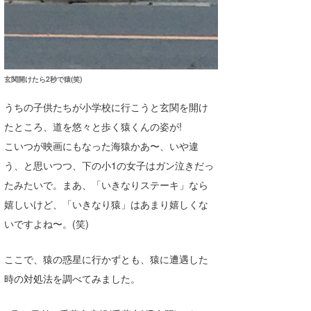
喜納海人
KID
KOBU
KY
玄関開けたら2秒で猿(笑)
MIN
うちの子供たちが小学校に行こうと玄関を開け
たところ、道を悠々と歩く猿くんの姿が!
mitz
こいつが映画にもなった海猿かあ〜、いや違
OYZ
う、と思いつつ、下の小1の女子はガン泣きだっ
たみたいで。まあ、「いきなりステーキ」なら
S.K
嬉しいけど、「いきなり猿」はあまり嬉しくな
Soulman
いですよね〜。(笑)
VAGY
ここで、猿の惑星に行かずとも、猿に遭遇した
waka☆=
時の対処法を調べてみました。
YUKI☆