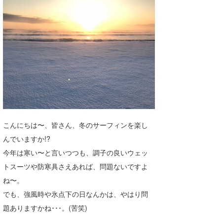
湘南
お知らせ
今月のプレゼント
千葉北
その他
伊豆
ルール＆How to
千葉南
VOTE!
大阪
サーファーズ
四国
こんにちは〜、皆さん、冬のサーフィンを楽し
沖縄
んでいますか!?
今年は寒い〜と言いつつも、調子の良いウェッ
トスーツや防寒具さえあれば、問題ないですよ
ね〜。
でも、強風時や氷点下の日なんかは、やはり問
題ありますかね･･･。(苦笑)
ライター/寄稿メディア