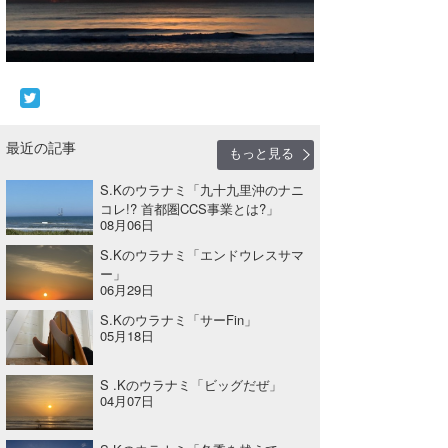
最近の記事
もっと見る
S.Kのウラナミ「九十九里沖のナニ
コレ!? 首都圏CCS事業とは?」
08月06日
S.Kのウラナミ「エンドウレスサマ
ー」
06月29日
S.Kのウラナミ「サーFin」
05月18日
S .Kのウラナミ「ビッグだぜ」
04月07日