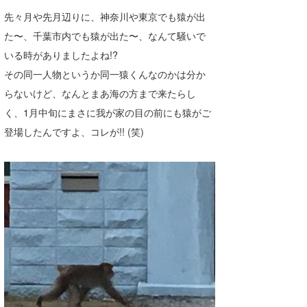
Core Surf Japan
先々月や先月辺りに、神奈川や東京でも猿が出
た〜、千葉市内でも猿が出た〜、なんて騒いで
メディア
Naoya Kimoto
いる時がありましたよね!?
波伝説アンバサダー/プロライダー
mitsuteru Kamio
SURFMEDIA
その同一人物というか同一猿くんなのかは分か
らないけど、なんとまあ海の方まで来たらし
波伝説スタッフ
Yasunari Inoue
Colors MAGAZINE
福島寿実子
く、1月中旬にまさに我が家の目の前にも猿がご
Yoshiyuki Obata
WAVAL
中浦“JET”章
☆加藤
波伝説
登場したんですよ、コレが!! (笑)
arukasvision
嵯峨明日香
+☆maki☆+
DELTA FORCE SURF
進士剛光
Aichan
CBA Films
田原啓江
chan-U
熊谷素子
植村未来
ECE
NOBUFUKU
G◎Da
大野”MAR”修聖
H