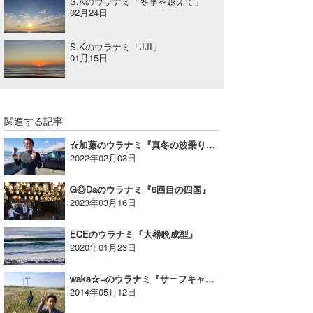
S.Kのウラナミ「冬季を越えて」
02月24日
S.Kのウラナミ「JJI」
01月15日
関連する記事
☆加藤のウラナミ『真冬の波乗り三種の神器』
2022年02月03日
G◎Daのウラナミ『6回目の四国』
2023年03月16日
ECEのウラナミ『大器晩成型』
2020年01月23日
waka☆=のウラナミ『サーフキャンプ』
2014年05月12日