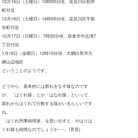
12月16日（土曜日）12時50分頃、花見川区柏井
wanda
町付近
12月16日（土曜日）14時05分頃、花見川区宇那
予報士 hiro.
谷町付近
banpaku
12月17日（日曜日） 7時35分頃、佐倉市中志津7
丁目付近
Mr.K
1月19日（金曜日）12時15分頃、大網白里市大
chappy
網山辺地区
ということのようです。
Romisea
どうやら、基本的には群れをなす猿なのです
が、「はぐれ猿」とか「はなれ猿」といって、
群れからはぐれて行動する猿がいるらしいです
ね。
「はぐれ刑事純情派」を思い出すと、やはりは
ぐれ猿も純情なのでしょうか･･･。(苦笑)