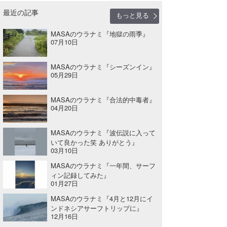
最近の記事
たっちー
もっと見る
MASAのウラナミ『地獄の雨季』
ハンマー
07月10日
まっきー
MASAのウラナミ『シーズンイン』
05月29日
三輪予報士
小川予報士
MASAのウラナミ『合法的中毒者』
04月20日
上田純子
MASAのウラナミ『波伝説に入って
上條将美
いて良かった笑 ありがとう』
03月10日
唐澤予報士
MASAのウラナミ『一年間、サーフ
ィン記録してみた』
SancheZ
01月27日
MASAのウラナミ『4月と12月にイ
ゴン
ンドネシアサーフトリップに』
12月16日
米山予報士