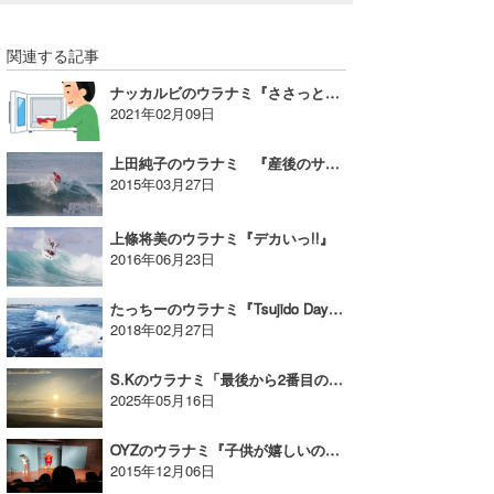
wanda
関連する記事
予報士 hiro.
ナッカルビのウラナミ『ささっとレンチン』
2021年02月09日
banpaku
上田純子のウラナミ 『産後のサーフィン』
Mr.K
2015年03月27日
chappy
上條将美のウラナミ『デカいっ!!』
2016年06月23日
Romisea
たっちーのウラナミ『Tsujido Day …』
2018年02月27日
S.Kのウラナミ「最後から2番目の恋or板!?」
2025年05月16日
OYZのウラナミ『子供が嬉しいのが一番』
2015年12月06日