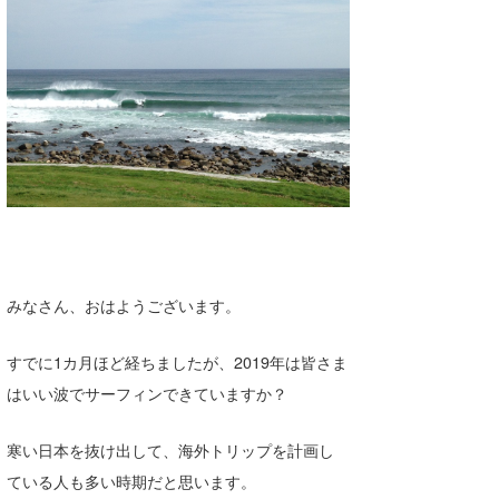
湘南
お知らせ
今月のプレゼント
千葉北
その他
伊豆
ルール＆How to
千葉南
VOTE!
大阪
サーファーズ
四国
沖縄
みなさん、おはようございます。
すでに1カ月ほど経ちましたが、2019年は皆さま
はいい波でサーフィンできていますか？
寒い日本を抜け出して、海外トリップを計画し
ている人も多い時期だと思います。
ライター/寄稿メディア