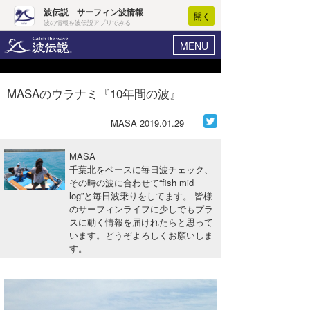
波伝説 サーフィン波情報
開く
波の情報を波伝説アプリでみる
MENU
ニュース
ヘルプ
マイホーム
MASAのウラナミ『10年間の波』
Core Surf Japan
ログイン
コンテスト
MASA
2019.01.29
新規会員登録
ファッション/グッズ
MASA
波情報･概況
千葉北をベースに毎日波チェック、
アート＆エンタメ
その時の波に合わせて“fish mid
波予想ツール
WAVE HUNTER
log”と毎日波乗りをしてます。 皆様
コラム
のサーフィンライフに少しでもプラ
気象情報
スに動く情報を届けれたらと思って
います。どうぞよろしくお願いしま
トラベル
ニュース
す。
ショップ情報
サーフィンエリアガイド
ショップ情報
ウラナミ
会員メニュー