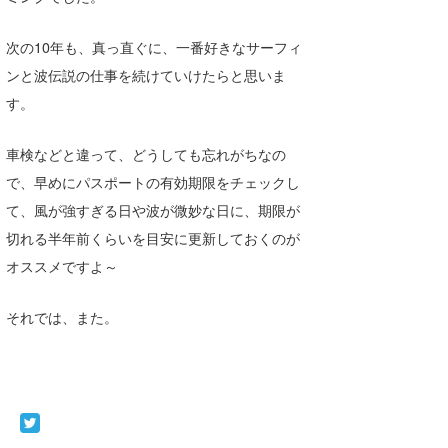
喜納海人
KID
次の10年も、真っ直ぐに、一番好きなサーフィ
KOBU
ンと波伝説の仕事を続けていけたらと思いま
す。
KY
MIN
車検などと違って、どうしても忘れがちなの
で、早めにパスポートの有効期限をチェックし
mitz
て、風が強すぎる日や波が微妙な日に、期限が
OYZ
切れる半年前くらいを目安に更新しておくのが
オススメですよ～
S.K
Soulman
それでは、また。
VAGY
waka☆=
YUKI☆