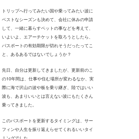
Core Surf Japan
トリップへ行ってみたい国や乗ってみたい波に
メディア
ベストなシーズンも決めて、会社に休みの申請
Naoya Kimoto
して、一緒に暮らすペットの事などを考えて、
波伝説アンバサダー/プロライダー
mitsuteru Kamio
SURFMEDIA
いよいよ、エアーチケットを取ろうとしたら、
波伝説スタッフ
Yasunari Inoue
Colors MAGAZINE
福島寿実子
パスポートの有効期限が切れそうだったってこ
と、あるあるではないでしょうか？
Yoshiyuki Obata
WAVAL
中浦“JET”章
☆加藤
波伝説
先日、自分は更新してきましたが、更新前のこ
arukasvision
嵯峨明日香
+☆maki☆+
の10年間は、仕事や住む場所が変わるなか、実
DELTA FORCE SURF
進士剛光
Aichan
際に海で沢山の波や板を乗り継ぎ、陸ではいい
波も、あまりいいとは言えない波にもたくさん
CBA Films
田原啓江
chan-U
乗ってきました。
熊谷素子
植村未来
ECE
このパスポートを更新するタイミングは、サー
NOBUFUKU
G◎Da
フィンや人生を振り返えらせてくれるいいタイ
大野”MAR”修聖
H
ミングでした。