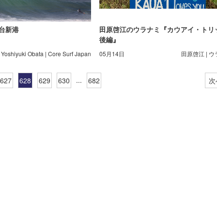
 仙台新港
田原啓江のウラナミ『カウアイ・トリ
後編』
Yoshiyuki Obata | Core Surf Japan
05月14日
田原啓江 | 
...
627
628
629
630
682
次