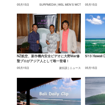
R2。
05月15日
SURFMEDIA | WSL MEN’S WCT
05月15日
NZ航空、新作機内安全ビデオに大野Mar修
5/13 Hawaii 
聖プロがアジア人として唯一登場！
05月15日
波伝説 | ニュース
05月15日