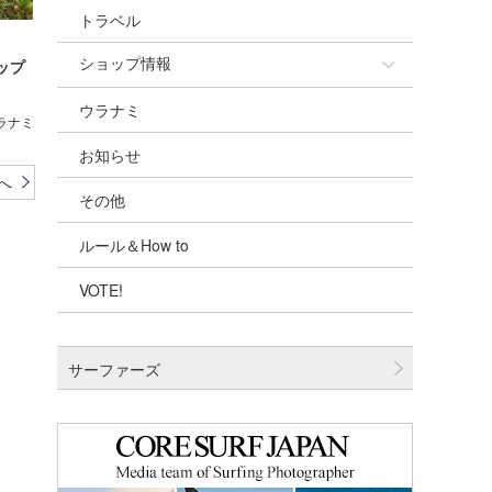
トラベル
ショップ情報
ップ
ウラナミ
ショップ情報
ウラナミ
お知らせ
湘南
へ
その他
千葉北
ルール＆How to
伊豆
VOTE!
千葉南
大阪
サーファーズ
四国
沖縄