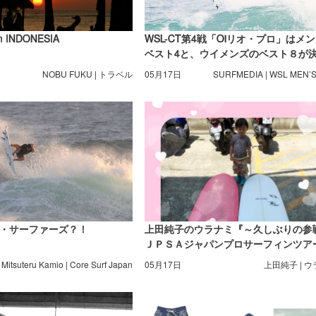
n INDONESIA
WSL-CT第4戦「Oiリオ・プロ」はメ
ベスト4と、ウイメンズのベスト８が
NOBU FUKU | トラベル
05月17日
SURFMEDIA | WSL MEN’
・サーファーズ？！
上田純子のウラナミ『～久しぶりの参
ＪＰＳＡジャパンプロサーフィンツア
2015ロングボード第２戦 一越 湘南七
Mitsuteru Kamio | Core Surf Japan
05月17日
上田純子 | 
浜ロングボードプロ』