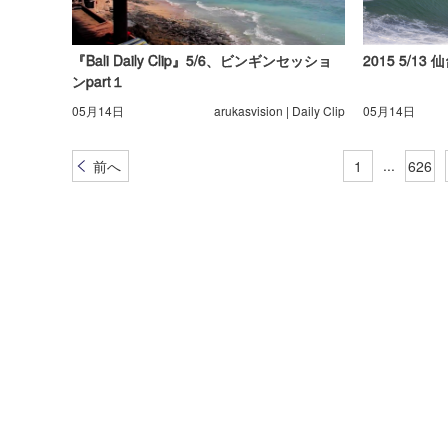
『Bali Daily Clip』5/6、ビンギンセッショ
2015 5/13
ンpart１
05月14日
arukasvision | Daily Clip
05月14日
...
前へ
1
626