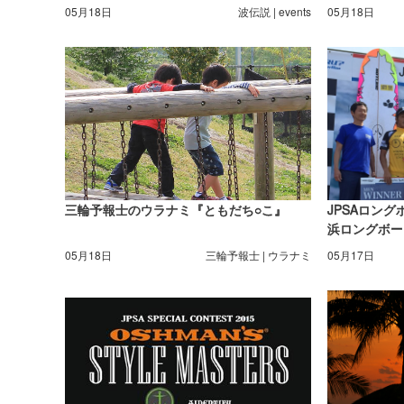
ロで優勝
05月18日
波伝説 | events
05月18日
三輪予報士のウラナミ『ともだち○こ』
JPSAロン
浜ロングボー
05月18日
三輪予報士 | ウラナミ
05月17日