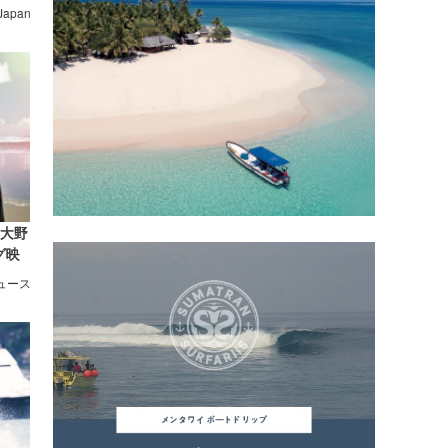
 Japan
の大野
グ映
ニュース