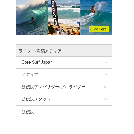
ライター/寄稿メディア
Core Surf Japan
メディア
Naoya Kimoto
波伝説アンバサダー/プロライダー
mitsuteru Kamio
SURFMEDIA
波伝説スタッフ
Yasunari Inoue
Colors MAGAZINE
福島寿実子
波伝説
Yoshiyuki Obata
WAVAL
中浦“JET”章
☆加藤
arukasvision
嵯峨明日香
+☆maki☆+