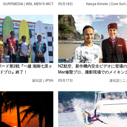
SURFMEDIA | WSL MEN’S WCT
05月18日
Naoya Kimoto | Core Surf
グボード第2戦『一越 湘南七里ヶ
NZ航空、新作機内安全ビデオに登場
ドプロ』終了！
Mar修聖プロ、撮影現場でのメイキン
像公開！
波伝説 | JPSA
05月17日
波伝説 | 