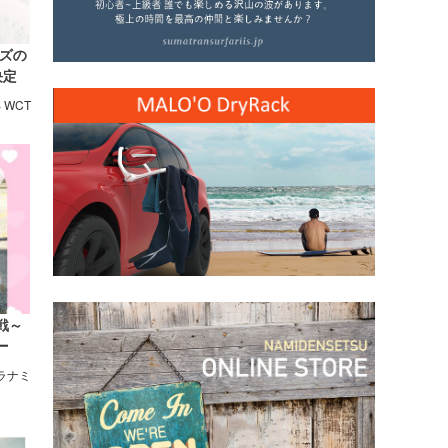
ンズの
決定
S WCT
戦～
ー
里ヶ
ウラナミ