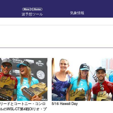
気象情報
波予想ツール
リードとコートニー・コンロ
5/16 Hawaii Day
のWSL-CT第4戦Oiリオ・プ