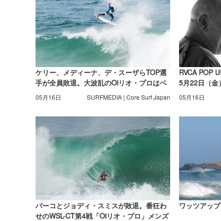
ケリー、メディーナ、デ・スーザらTOP選
RVCA POP 
手が全員敗退。大波乱のOiリオ・プロはベ
5月22日（金
スト8決定
05月16日
SURFMEDIA | Core Surf Japan
05月16日
パーコとジョディ・スミスが敗退。番狂わ
ワッツアップ
せのWSL-CT第4戦「Oiリオ・プロ」メンズ