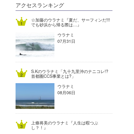
DELTA FORCE SURF
進士剛光
Aichan
アクセスランキング
CBA Films
田原啓江
chan-U
☆加藤のウラナミ『夏だ、サーフィンだ!!!
でも砂浜から帰る際は…』
熊谷素子
植村未来
ECE
ウラナミ
NOBUFUKU
G◎Da
07月31日
大野”MAR”修聖
H
喜納海人
KID
S.Kのウラナミ「九十九里沖のナニコレ!?
KOBU
首都圏CCS事業とは?」
ウラナミ
KY
08月06日
MIN
mitz
上條将美のウラナミ『人生は暇つぶ
OYZ
し？！』