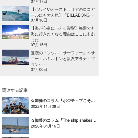
07月17日
【ハワイやオーストラリアのロコガ
ールにも大人気】「BILLABONG･･･
07月16日
【海が心身に与える影響】毎週でも
海に行きたくなる理由はここにもあ
った
07月15日
隻腕の「ソウル・サーファー」ベサ
ニー・ハミルトンと親友アラナ・ブ
ラン･･･
07月06日
関連する記事
☆加藤のコラム『ポジティブこそが道を切り開く～スンバ編 Vol.4』
2022年11月29日
☆加藤のコラム『The ship shakes.(船の揺れ)Vol.1』
2020年04月16日