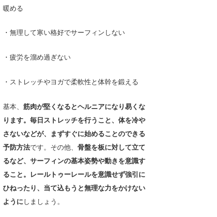
暖める
たっちー
・無理して寒い格好でサーフィンしない
ハンマー
まっきー
・疲労を溜め過ぎない
三輪予報士
・ストレッチやヨガで柔軟性と体幹を鍛える
小川予報士
基本、
筋肉が堅くなるとヘルニアになり易くな
上田純子
ります。毎日ストレッチを行うこと、体を冷や
上條将美
さないなどが、まずすぐに始めることのできる
予防方法
です。その他、
骨盤を板に対して立て
唐澤予報士
るなど、サーフィンの基本姿勢や動きを意識す
SancheZ
ること。レールトゥーレールを意識せず強引に
ひねったり、当て込もうと無理な力をかけない
ゴン
ように
しましょう。
米山予報士