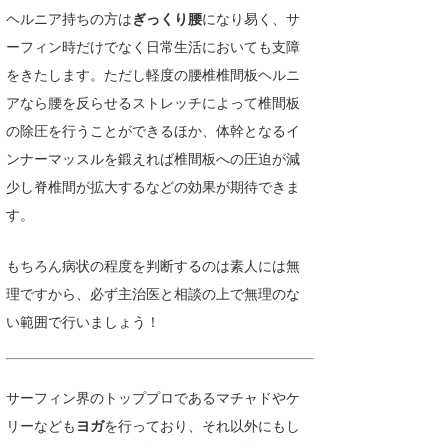
ヘルニア持ちの方は
ぎっくり腰
になり易く、サ
wanda
ーフィン時だけでなく日常生活においても支障
予報士 hiro.
をきたします。ただし軽度の腰椎椎間板ヘルニ
アなら腰を反らせるストレッチによって椎間板
banpaku
の除圧を行うことができるほか、体幹となるイ
Mr.K
ンナーマッスルを鍛えれば椎間板への圧迫が減
少し脊椎間が拡大するなどの効果が期待できま
chappy
す。
Romisea
もちろん病状の程度を判断するのは素人には無
理ですから、必ず主治医と相談の上で無理のな
い範囲で行いましょう！
サーフィン界のトッププロであるマチャドやケ
リーなども
ヨガ
を行っており、それ以外にもし