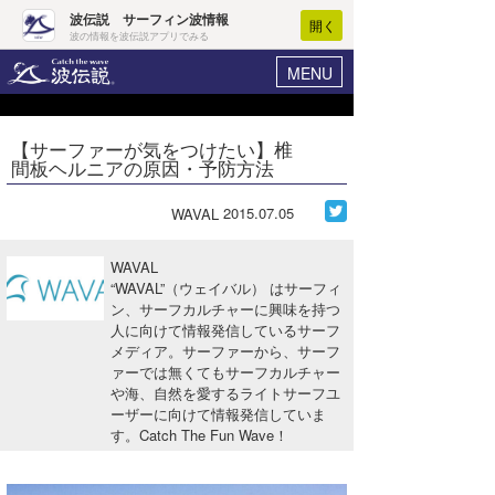
波伝説 サーフィン波情報
開く
波の情報を波伝説アプリでみる
MENU
ニュース
ヘルプ
マイホーム
【サーファーが気をつけたい】椎
Core Surf Japan
間板ヘルニアの原因・予防方法
ログイン
コンテスト
新規会員登録
2015.07.05
WAVAL
ファッション/グッズ
波情報･概況
WAVAL
アート＆エンタメ
“WAVAL”（ウェイバル） はサーフィ
波予想ツール
WAVE HUNTER
ン、サーフカルチャーに興味を持つ
人に向けて情報発信しているサーフ
コラム
気象情報
メディア。サーファーから、サーフ
ァーでは無くてもサーフカルチャー
トラベル
ニュース
や海、自然を愛するライトサーフユ
ーザーに向けて情報発信していま
ショップ情報
サーフィンエリアガイド
す。Catch The Fun Wave！
ショップ情報
ウラナミ
会員メニュー