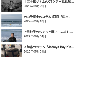
【五十嵐ツトムのCTツアー観戦記】五十嵐カノアの最新ムービーが公開＜SILENCE編＞
2020年08月29日
米山予報士のコラム1回目『南岸低気圧型の台風①』
2022年03月13日
上田純子のちょっと聞いてみました！Vol.6 藤井辰緒プロ
2022年06月04日
☆加藤のコラム『Jeffreys Bay Kinchan tour Vol.2』
2020年05月01日