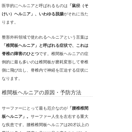
医学的にヘルニアと呼ばれるものは
「鼠径（そ
Core Surf Japan
けい）ヘルニア」、いわゆる脱腸
がそれに当た
メディア
Naoya Kimoto
ります。
波伝説アンバサダー/プロライダー
mitsuteru Kamio
SURFMEDIA
整形外科領域で使われるヘルニアという言葉は
波伝説スタッフ
Yasunari Inoue
Colors MAGAZINE
福島寿実子
「椎間板ヘルニア」と呼ばれる症状で、これは
脊椎の障害のひとつ
です。椎間板ヘルニアの症
Yoshiyuki Obata
WAVAL
中浦“JET”章
☆加藤
波伝説
例的に最も多いのは椎間板が磨耗変形して脊椎
arukasvision
嵯峨明日香
+☆maki☆+
側に飛び出し、脊椎内で神経を圧迫する症状に
なります。
DELTA FORCE SURF
進士剛光
Aichan
椎間板ヘルニアの原因・予防方法
CBA Films
田原啓江
chan-U
熊谷素子
植村未来
ECE
サーファーにとって最も厄介なのが
「腰椎椎間
NOBUFUKU
G◎Da
板ヘルニア」。
サーファー人生を左右する重大
な疾患です。腰椎椎間板ヘルニアは20才以上の
大野”MAR”修聖
H