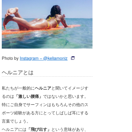
湘南
お知らせ
今月のプレゼント
千葉北
その他
伊豆
ルール＆How to
千葉南
VOTE!
大阪
Photo by
Instagram – @keliamoniz
サーファーズ
四国
ヘルニアとは
沖縄
私たちが一般的に
ヘルニア
と聞いてイメージす
るのは
「激しい腰痛」
ではないかと思います。
特にご自身でサーフィンはもちろんその他のス
ポーツ経験がある方にとってしばしば耳にする
言葉でしょう。
ライター/寄稿メディア
ヘルニアには
「飛び出す」
という意味があり、