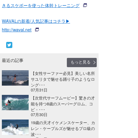
きるスケボーを使った体幹トレーニング
WAVALの新着/人気記事はコチラ▶
http://waval.net
最近の記事
もっと見る
【女性サーファー必見】美しい名所
サユリタで魅せる踊り子のようなロ
ング･･･
07月31日
【次世代サーフムービー】驚きの才
能を持つ8歳のスーパーグロム、コ
ビ・･･･
07月30日
19歳の天才イケメンスケーター、カ
レン・ケープルズが魅せるプロ級の
波･･･