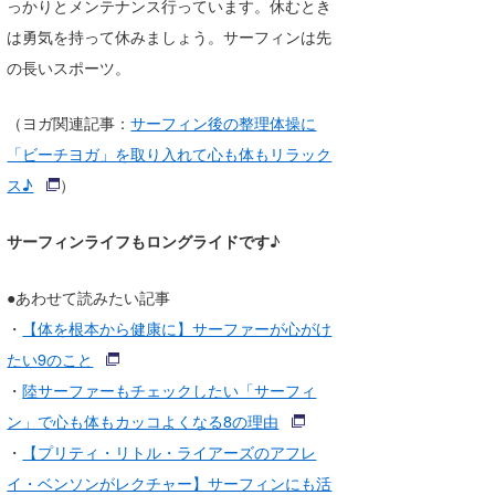
っかりとメンテナンス行っています。休むとき
は勇気を持って休みましょう。サーフィンは先
の長いスポーツ。
（ヨガ関連記事：
サーフィン後の整理体操に
「ビーチヨガ」を取り入れて心も体もリラック
ス♪
）
サーフィンライフもロングライドです
♪
●あわせて読みたい記事
・
【体を根本から健康に】サーファーが心がけ
たい9のこと
・
陸サーファーもチェックしたい「サーフィ
ン」で心も体もカッコよくなる8の理由
・
【プリティ・リトル・ライアーズのアフレ
イ・ベンソンがレクチャー】サーフィンにも活