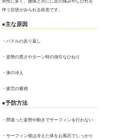
男性に多く、腰痛と共にに足の痛みやしびれを
喜納海人
KID
伴う症状がみられる疾患です。
KOBU
●主な原因
KY
・パドルの反り返し
MIN
・姿勢の悪さやターン時の強引なひねり
mitz
OYZ
・体の冷え
S.K
・疲労の蓄積
Soulman
●予防方法
VAGY
・間違った姿勢や動きでサーフィンを行わない
waka☆=
YUKI☆
・サーフィン後は冷えた体をお風呂でしっかり