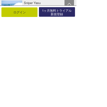
Sniper Yasu
09月06日
1ヶ月無料トライアル
ログイン
新規登録
Sniper Yasu
09月06日
Sniper Yasu
08月21日
Sniper Yasu
03月03日
Sniper Yasu
02月08日
関連する記事
1/14 Da Hui Backdoor Shoot Out Final Day 速報
2025年01月15日