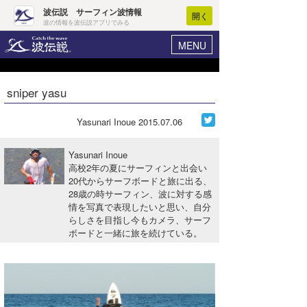
波伝説 サーフィン波情報
開く
波の情報を波伝説アプリでみる
MENU
ニュース
ヘルプ
マイホーム
sniper yasu
Core Surf Japan
ログイン
コンテスト
Yasunari Inoue
2015.07.06
新規会員登録
ファッション/グッズ
Yasunari Inoue
波情報･概況
高校2年の夏にサーフィンと出会い
アート＆エンタメ
20代からサーフボードと旅に出る、
波予想ツール
WAVE HUNTER
28歳の時サーフィン、波に対する感
コラム
情を写真で表現したいと思い、自分
気象情報
らしさを目指し今もカメラ、サーフ
ボードと一緒に旅を続けている。
トラベル
ニュース
ショップ情報
サーフィンエリアガイド
ショップ情報
ウラナミ
会員メニュー