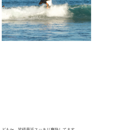
湘南
お知らせ
今月のプレゼント
千葉北
その他
伊豆
ルール＆How to
千葉南
VOTE!
大阪
サーファーズ
四国
沖縄
ライター/寄稿メディア
ども〜 皆様最近スッキリ爽快してます