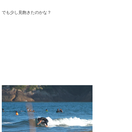
たっちー
でも少し見飽きたのかな？
ハンマー
まっきー
三輪予報士
小川予報士
上田純子
上條将美
唐澤予報士
SancheZ
ゴン
米山予報士