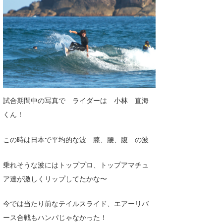
喜納海人
KID
KOBU
KY
MIN
mitz
試合期間中の写真で ライダーは 小林 直海
くん！
OYZ
S.K
この時は日本で平均的な波 膝、腰、腹 の波
Soulman
乗れそうな波にはトッププロ、トップアマチュ
VAGY
ア達が激しくリップしてたかな〜
waka☆=
今では当たり前なテイルスライド、エアーリバ
YUKI☆
ース合戦もハンパじゃなかった！