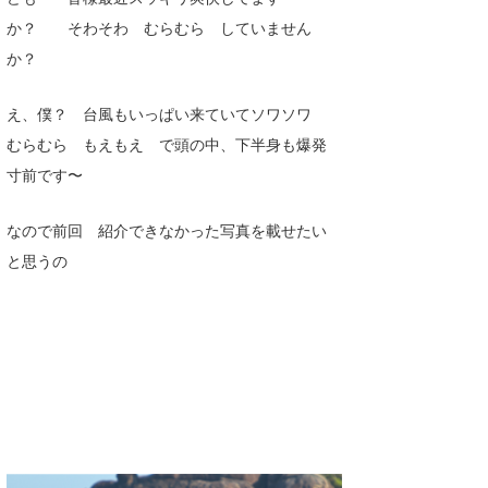
Core Surf Japan
か？ そわそわ むらむら していません
か？
メディア
Naoya Kimoto
波伝説アンバサダー/プロライダー
え、僕？ 台風もいっぱい来ていてソワソワ
mitsuteru Kamio
SURFMEDIA
むらむら もえもえ で頭の中、下半身も爆発
波伝説スタッフ
Yasunari Inoue
Colors MAGAZINE
福島寿実子
寸前です〜
Yoshiyuki Obata
WAVAL
中浦“JET”章
☆加藤
波伝説
なので前回 紹介できなかった写真を載せたい
arukasvision
嵯峨明日香
+☆maki☆+
と思うの
DELTA FORCE SURF
進士剛光
Aichan
CBA Films
田原啓江
chan-U
熊谷素子
植村未来
ECE
NOBUFUKU
G◎Da
大野”MAR”修聖
H