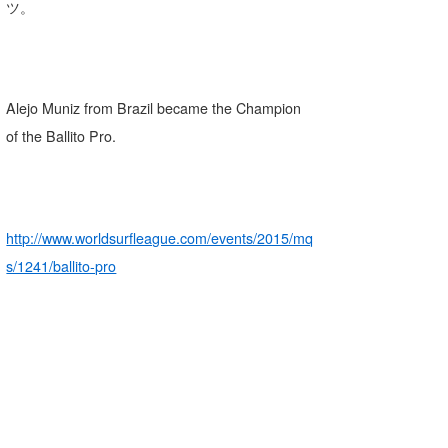
Yasunari Inoue
Colors MAGAZINE
福島寿実子
ツ。
Yoshiyuki Obata
WAVAL
中浦“JET”章
☆加藤
波伝説
arukasvision
嵯峨明日香
+☆maki☆+
Alejo Muniz from Brazil became the Champion
DELTA FORCE SURF
進士剛光
Aichan
of the Ballito Pro.
CBA Films
田原啓江
chan-U
熊谷素子
植村未来
ECE
http://www.worldsurfleague.com/events/2015/mq
NOBUFUKU
G◎Da
s/1241/ballito-pro
大野”MAR”修聖
H
喜納海人
KID
KOBU
KY