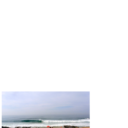
MIN
mitz
OYZ
S.K
Soulman
VAGY
waka☆=
YUKI☆
たっちー
ハンマー
まっきー