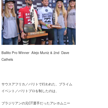
湘南
お知らせ
今月のプレゼント
千葉北
その他
伊豆
ルール＆How to
千葉南
VOTE!
大阪
サーファーズ
Ballito Pro Winner Alejo Muniz & 2nd Dave
四国
Cathels
沖縄
ライター/寄稿メディア
Core Surf Japan
サウスアフリカ／バリトで行われた、プライム
メディア
Naoya Kimoto
イベント／バリトプロを制したのは、
波伝説アンバサダー/プロライダー
mitsuteru Kamio
SURFMEDIA
ブラジリアンの元CT選手だったアレホムニー
波伝説スタッフ