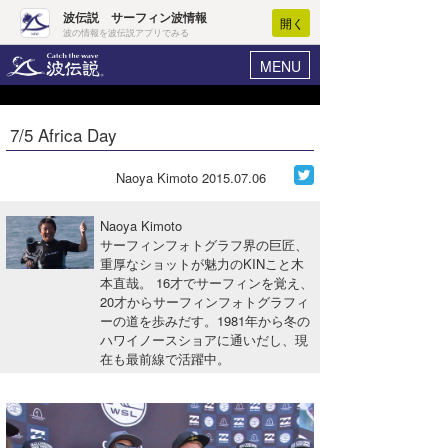
波伝説 サーフィン波情報
開く
波の情報を波伝説アプリでみる
MENU
ニュース
ヘルプ
マイホーム
7/5 Africa Day
Core Surf Japan
ログイン
コンテスト
Naoya Kimoto
2015.07.06
新規会員登録
ファッション/グッズ
Naoya Kimoto
波情報･概況
サーフィンフォトグラフ界の巨匠、
アート＆エンタメ
重厚なショットが魅力のKINこと木
波予想ツール
WAVE HUNTER
本直哉。 16才でサーフィンを覚え、
コラム
20才からサーフィンフォトグラフィ
気象情報
ーの道を歩みだす。1981年から冬の
ハワイノースショアに通いだし、現
トラベル
ニュース
在も最前線で活躍中。
ショップ情報
サーフィンエリアガイド
ショップ情報
ウラナミ
会員メニュー