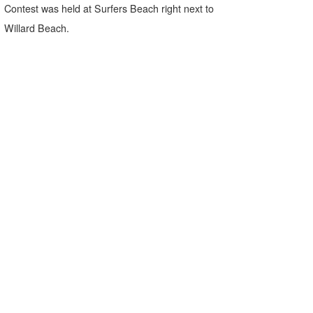
Mr.K
Contest was held at Surfers Beach right next to
Willard Beach.
chappy
Romisea