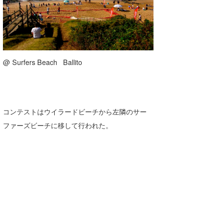
三輪予報士
小川予報士
上田純子
@ Surfers Beach Ballito
上條将美
唐澤予報士
SancheZ
コンテストはウイラードビーチから左隣のサー
ゴン
ファーズビーチに移して行われた。
米山予報士
wanda
予報士 hiro.
banpaku