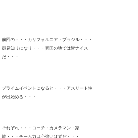
wanda
予報士 hiro.
banpaku
前回の・・・カリフォルニア・ブラジル・・・
Mr.K
顔見知りになり・・・異国の地では皆ナイス
だ・・・
chappy
Romisea
プライムイベントになると・・・アスリート性
が出始める・・・
それぞれ・・・コーチ・カメラマン・家
族・・・チーム力は心強いはずだ・・・