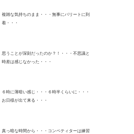
Core Surf Japan
複雑な気持ちのまま・・・無事にバリートに到
メディア
Naoya Kimoto
着・・・
波伝説アンバサダー/プロライダー
mitsuteru Kamio
SURFMEDIA
波伝説スタッフ
Yasunari Inoue
Colors MAGAZINE
福島寿実子
思うことが深刻だったのか？！・・・不思議と
Yoshiyuki Obata
WAVAL
中浦“JET”章
☆加藤
波伝説
時差は感じなかった・・・
arukasvision
嵯峨明日香
+☆maki☆+
DELTA FORCE SURF
進士剛光
Aichan
６時に薄暗い感じ・・・６時半くらいに・・・
CBA Films
田原啓江
chan-U
お日様が出て来る・・・
熊谷素子
植村未来
ECE
NOBUFUKU
G◎Da
大野”MAR”修聖
H
真っ暗な時間から・・・コンペティターは練習