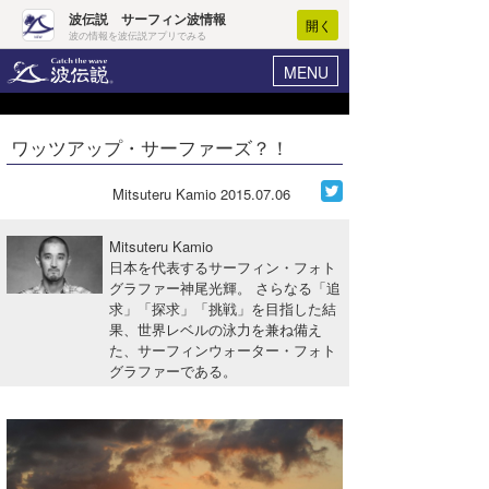
波伝説 サーフィン波情報
開く
波の情報を波伝説アプリでみる
MENU
ニュース
ヘルプ
マイホーム
ワッツアップ・サーファーズ？！
Core Surf Japan
ログイン
コンテスト
Mitsuteru Kamio
2015.07.06
新規会員登録
ファッション/グッズ
Mitsuteru Kamio
波情報･概況
日本を代表するサーフィン・フォト
アート＆エンタメ
グラファー神尾光輝。 さらなる「追
波予想ツール
WAVE HUNTER
求」「探求」「挑戦」を目指した結
コラム
果、世界レベルの泳力を兼ね備え
気象情報
た、サーフィンウォーター・フォト
グラファーである。
トラベル
ニュース
ショップ情報
サーフィンエリアガイド
ショップ情報
ウラナミ
会員メニュー