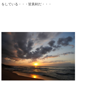
をしている・・・皆真剣だ・・・
喜納海人
KID
KOBU
KY
MIN
mitz
OYZ
S.K
Soulman
VAGY
waka☆=
YUKI☆