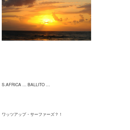
湘南
お知らせ
今月のプレゼント
千葉北
その他
伊豆
ルール＆How to
千葉南
VOTE!
大阪
サーファーズ
四国
沖縄
S.AFRICA … BALLITO …
ワッツアップ・サーファーズ？！
ライター/寄稿メディア