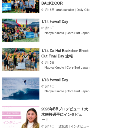
BACKDOOR
喜納海人
KID
01月16日
arukasvision | Daily Clip
KOBU
1/14 Hawaii Day
01月16日
KY
Naoya Kimoto | Core Surf Japan
MIN
1/14 Da Hui Backdoor Shoot
mitz
Out Final Day 速報
01月15日
OYZ
Naoya Kimoto | Core Surf Japan
S.K
1/13 Hawaii Day
01月14日
Soulman
Naoya Kimoto | Core Surf Japan
VAGY
2025年BBプロデビュー！大
waka☆=
木咲桜選手にインタビュ
ー！
YUKI☆
01月14日
波伝説 | インタビュー