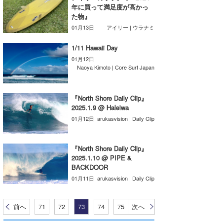
年に買って満足度が高かっ
wanda
た物』
01月13日
アイリー | ウラナミ
予報士 hiro.
1/11 Hawaii Day
banpaku
01月12日
Naoya Kimoto | Core Surf Japan
Mr.K
chappy
『North Shore Daily Clip』
2025.1.9 @ Haleiwa
Romisea
01月12日
arukasvision | Daily Clip
『North Shore Daily Clip』
2025.1.10 @ PIPE &
BACKDOOR
01月11日
arukasvision | Daily Clip
前へ
71
72
73
74
75
次へ