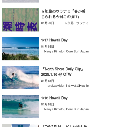
湘南
お知らせ
今月のプレゼント
☆加藤のウラナミ『春が感
千葉北
その他
じられる今日この頃!?』
01月20日
☆加藤 | ウラナミ
伊豆
ルール＆How to
千葉南
VOTE!
1/17 Hawaii Day
01月18日
大阪
Naoya Kimoto | Core Surf Japan
サーファーズ
四国
『North Shore Daily Clip』
沖縄
2025.1.16 @ OTW
01月18日
arukasvision | ルール&How to
1/16 Hawaii Day
01月18日
Naoya Kimoto | Core Surf Japan
ライター/寄稿メディア
「TAVARUA」どんな波も旅