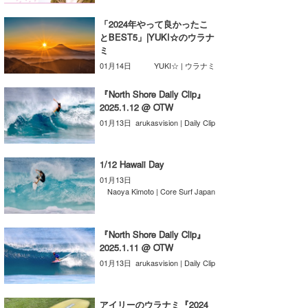
たっちー
「2024年やって良かったこ
とBEST5」|YUKI☆のウラナ
ハンマー
ミ
01月14日
YUKI☆ | ウラナミ
まっきー
『North Shore Daily Clip』
三輪予報士
2025.1.12 @ OTW
01月13日
arukasvision | Daily Clip
小川予報士
上田純子
1/12 Hawaii Day
01月13日
上條将美
Naoya Kimoto | Core Surf Japan
唐澤予報士
『North Shore Daily Clip』
SancheZ
2025.1.11 @ OTW
01月13日
arukasvision | Daily Clip
ゴン
米山予報士
アイリーのウラナミ『2024