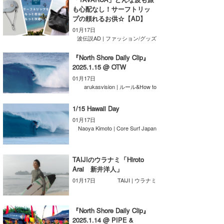
も心配なし！サーフトリッ
Core Surf Japan
プの頼れるお供☆【AD】
01月17日
メディア
Naoya Kimoto
波伝説AD | ファッション/グッズ
波伝説アンバサダー/プロライダー
mitsuteru Kamio
SURFMEDIA
『North Shore Daily Clip』
2025.1.15 @ OTW
波伝説スタッフ
Yasunari Inoue
Colors MAGAZINE
福島寿実子
01月17日
arukasvision | ルール&How to
Yoshiyuki Obata
WAVAL
中浦“JET”章
☆加藤
波伝説
1/15 Hawaii Day
arukasvision
嵯峨明日香
+☆maki☆+
01月17日
Naoya Kimoto | Core Surf Japan
DELTA FORCE SURF
進士剛光
Aichan
CBA Films
田原啓江
chan-U
TAIJIのウラナミ「Hiroto
Arai 新井洋人」
熊谷素子
植村未来
ECE
01月17日
TAIJI | ウラナミ
NOBUFUKU
G◎Da
『North Shore Daily Clip』
大野”MAR”修聖
H
2025.1.14 @ PIPE &