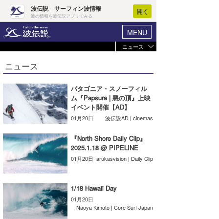
波伝説 サーフィン波情報
開く
波の情報を波伝説アプリでみる
MENU
ニュース
ヘルプ
マイホーム
ニュース
Core Surf Japan
ログイン
コンテスト
パタゴニア・スノーフィル
新規会員登録
ム『Papsura | 悪の頂』上映
ファッション/グッズ
イベント開催【AD】
波情報･概況
01月20日
波伝説AD | cinemas
アート＆エンタメ
波予想ツール
WAVE HUNTER
『North Shore Daily Clip』
コラム
2025.1.18 @ PIPELINE
気象情報
01月20日
arukasvision | Daily Clip
トラベル
ニュース
ショップ情報
1/18 Hawaii Day
サーフィンエリアガイド
01月20日
ショップ情報
ウラナミ
Naoya Kimoto | Core Surf Japan
会員メニュー