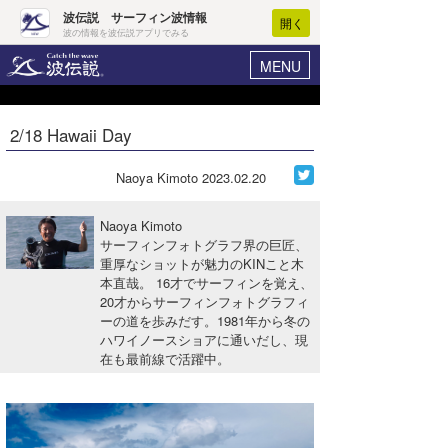
波伝説 サーフィン波情報
開く
波の情報を波伝説アプリでみる
MENU
ニュース
ヘルプ
マイホーム
2/18 Hawaii Day
Core Surf Japan
ログイン
コンテスト
Naoya Kimoto
2023.02.20
新規会員登録
ファッション/グッズ
Naoya Kimoto
波情報･概況
サーフィンフォトグラフ界の巨匠、
アート＆エンタメ
重厚なショットが魅力のKINこと木
波予想ツール
WAVE HUNTER
本直哉。 16才でサーフィンを覚え、
コラム
20才からサーフィンフォトグラフィ
気象情報
ーの道を歩みだす。1981年から冬の
ハワイノースショアに通いだし、現
トラベル
ニュース
在も最前線で活躍中。
ショップ情報
サーフィンエリアガイド
ショップ情報
ウラナミ
会員メニュー