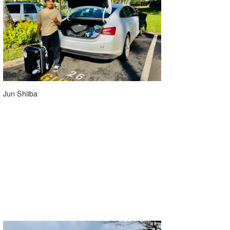
たっちー
ハンマー
まっきー
三輪予報士
Jun Shiiba
小川予報士
上田純子
上條将美
唐澤予報士
SancheZ
ゴン
米山予報士