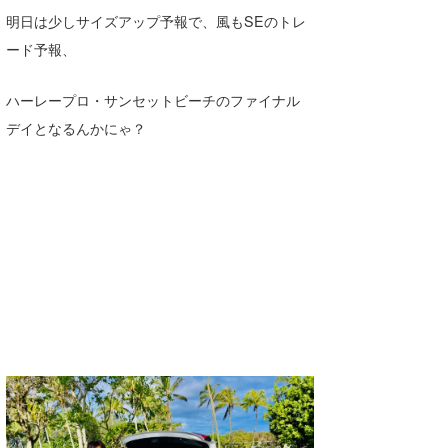
明日は少しサイズアップ予報で、風もSEのトレ
喜納海人
KID
ード予報、
KOBU
ハーレープロ・サンセットビーチのファイナル
KY
デイとなるんかにゃ？
MIN
mitz
OYZ
S.K
Soulman
VAGY
waka☆=
YUKI☆