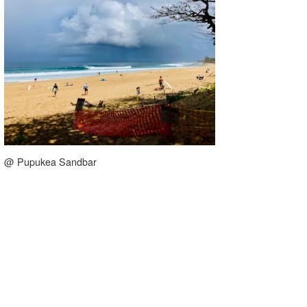
wanda
予報士 hiro.
banpaku
Mr.K
chappy
@ Pupukea Sandbar
Romisea