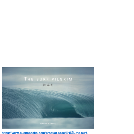
https://www.buenobooks.com/product-page/波巡礼-the-surf-