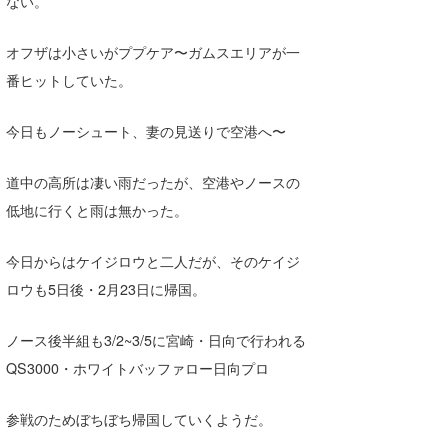
ない。
Core Surf Japan
オフザは小さいがププケア〜ガムスエリアが一
メディア
Naoya Kimoto
番ヒットしていた。
波伝説アンバサダー/プロライダー
mitsuteru Kamio
SURFMEDIA
今日もノーシュート、妻の見送りで空港へ〜
波伝説スタッフ
Yasunari Inoue
Colors MAGAZINE
福島寿実子
道中の高所は凄い雨だったが、空港やノースの
Yoshiyuki Obata
WAVAL
中浦“JET”章
☆加藤
波伝説
低地に行くと雨は無かった。
arukasvision
嵯峨明日香
+☆maki☆+
今日からはケイジロウと二人だが、そのケイジ
DELTA FORCE SURF
進士剛光
Aichan
ロウも5日後・2月23日に帰国。
CBA Films
田原啓江
chan-U
ノース後半組も3/2~3/5に宮崎・日向で行われる
熊谷素子
植村未来
ECE
QS3000・ホワイトバッファロー日向プロ
NOBUFUKU
G◎Da
参戦のためぼちぼち帰国していくようだ。
大野”MAR”修聖
H