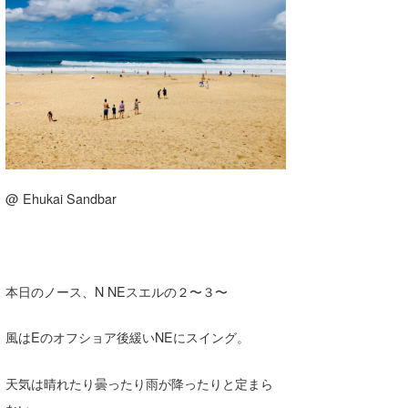
湘南
お知らせ
今月のプレゼント
千葉北
その他
伊豆
ルール＆How to
千葉南
VOTE!
大阪
サーファーズ
@ Ehukai Sandbar
四国
沖縄
本日のノース、N NEスエルの２〜３〜
風はEのオフショア後緩いNEにスイング。
天気は晴れたり曇ったり雨が降ったりと定まら
ライター/寄稿メディア