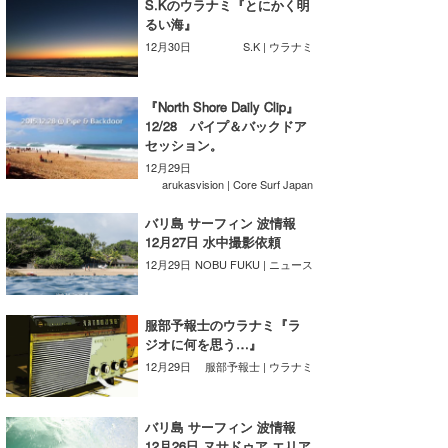
S.Kのウラナミ『とにかく明
るい海』
喜納海人
KID
12月30日
S.K | ウラナミ
KOBU
『North Shore Daily Clip』
KY
12/28 パイプ＆バックドア
セッション。
MIN
12月29日
arukasvision | Core Surf Japan
mitz
バリ島 サーフィン 波情報
OYZ
12月27日 水中撮影依頼
12月29日
NOBU FUKU | ニュース
S.K
Soulman
服部予報士のウラナミ『ラ
ジオに何を思う…』
VAGY
12月29日
服部予報士 | ウラナミ
waka☆=
バリ島 サーフィン 波情報
YUKI☆
12月26日 ヌサドゥア エリア