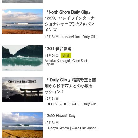
湘南
お知らせ
今月のプレゼント
『North Shore Daily Clip』
千葉北
その他
12/29、ハレイワインターナ
ショナルオープン/ジャパン
メンズ
伊豆
ルール＆How to
12月31日
arukasvision | Daily Clip
千葉南
VOTE!
12/31 仙台新港
大阪
12月31日
会員
Motoko Kumagai | Core Surf
Japan
サーファーズ
四国
『 Daily Clip 』稲葉玲王と西
沖縄
湘から松下諒大との小波セ
ッション！
12月31日
DELTA FORCE SURF | Daily Clip
12/29 Hawaii Day
12月31日
Naoya Kimoto | Core Surf Japan
ライター/寄稿メディア