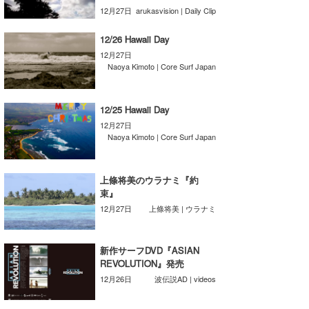
12月27日
arukasvision | Daily Clip
wanda
12/26 Hawaii Day
予報士 hiro.
12月27日
Naoya Kimoto | Core Surf Japan
banpaku
Mr.K
12/25 Hawaii Day
12月27日
chappy
Naoya Kimoto | Core Surf Japan
Romisea
上條将美のウラナミ『約
束』
12月27日
上條将美 | ウラナミ
新作サーフDVD『ASIAN
REVOLUTION』発売
12月26日
波伝説AD | videos