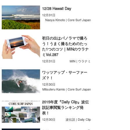
Core Surf Japan
12/28 Hawaii Day
12月31日
メディア
Naoya Kimoto
Naoya Kimoto | Core Surf Japan
波伝説アンバサダー/プロライダー
mitsuteru Kamio
SURFMEDIA
初日の出はパノラマで撮ろ
波伝説スタッフ
Yasunari Inoue
Colors MAGAZINE
福島寿実子
う！うまく撮るためのたっ
た1つのコツ｜MINのウラナ
Yoshiyuki Obata
WAVAL
中浦“JET”章
☆加藤
波伝説
ミVol.287
12月31日
MIN | ウラナミ
arukasvision
嵯峨明日香
+☆maki☆+
ワッツアップ・サーファー
ズ？！
DELTA FORCE SURF
進士剛光
Aichan
12月30日
Mitsuteru Kamio | Core Surf Japan
CBA Films
田原啓江
chan-U
熊谷素子
植村未来
ECE
2015年度『Daily Clip』波伝
説記事閲覧ランキング発
表！
NOBUFUKU
G◎Da
12月30日
波伝説 | Daily Clip
大野”MAR”修聖
H