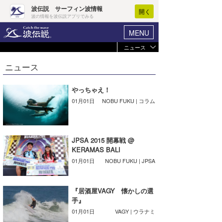
波伝説 サーフィン波情報
開く
波の情報を波伝説アプリでみる
MENU
ニュース
ヘルプ
マイホーム
ニュース
Core Surf Japan
ログイン
コンテスト
やっちゃえ！
新規会員登録
01月01日
NOBU FUKU | コラム
ファッション/グッズ
波情報･概況
アート＆エンタメ
波予想ツール
WAVE HUNTER
JPSA 2015 開幕戦 @
コラム
KERAMAS BALI
気象情報
01月01日
NOBU FUKU | JPSA
トラベル
ニュース
ショップ情報
『居酒屋VAGY 懐かしの選
サーフィンエリアガイド
手』
ショップ情報
ウラナミ
01月01日
VAGY | ウラナミ
会員メニュー