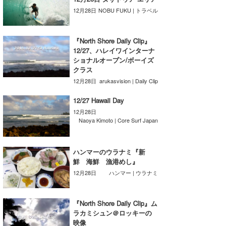
12月28日
NOBU FUKU | トラベル
たっちー
ハンマー
『North Shore Daily Clip』
12/27、ハレイワインターナ
まっきー
ショナルオープン/ボーイズ
クラス
三輪予報士
12月28日
arukasvision | Daily Clip
小川予報士
12/27 Hawaii Day
12月28日
上田純子
Naoya Kimoto | Core Surf Japan
上條将美
ハンマーのウラナミ『新
唐澤予報士
鮮 海鮮 漁港めし』
12月28日
ハンマー | ウラナミ
SancheZ
ゴン
『North Shore Daily Clip』ム
ラカミシュン＠ロッキーの
米山予報士
映像