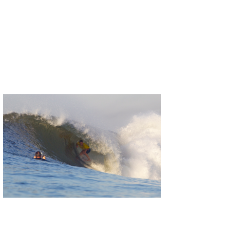
たっちー
ハンマー
まっきー
三輪予報士
小川予報士
上田純子
上條将美
唐澤予報士
SancheZ
ゴン
米山予報士