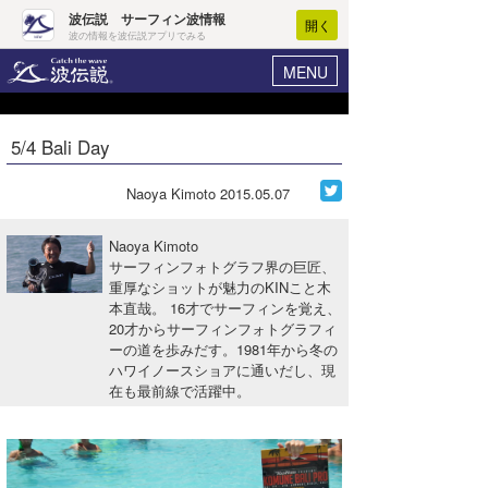
波伝説 サーフィン波情報
開く
波の情報を波伝説アプリでみる
MENU
ニュース
ヘルプ
マイホーム
5/4 Bali Day
Core Surf Japan
ログイン
コンテスト
Naoya Kimoto
2015.05.07
新規会員登録
ファッション/グッズ
Naoya Kimoto
波情報･概況
サーフィンフォトグラフ界の巨匠、
アート＆エンタメ
重厚なショットが魅力のKINこと木
波予想ツール
WAVE HUNTER
本直哉。 16才でサーフィンを覚え、
コラム
20才からサーフィンフォトグラフィ
気象情報
ーの道を歩みだす。1981年から冬の
ハワイノースショアに通いだし、現
トラベル
ニュース
在も最前線で活躍中。
ショップ情報
サーフィンエリアガイド
ショップ情報
ウラナミ
会員メニュー