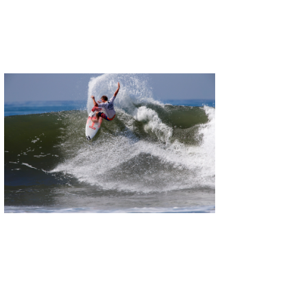
wanda
予報士 hiro.
banpaku
Mr.K
chappy
Romisea