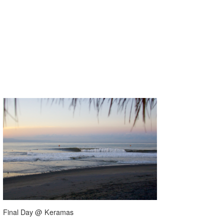
Core Surf Japan
メディア
Naoya Kimoto
波伝説アンバサダー/プロライダー
mitsuteru Kamio
SURFMEDIA
波伝説スタッフ
Yasunari Inoue
Colors MAGAZINE
福島寿実子
Yoshiyuki Obata
WAVAL
中浦“JET”章
☆加藤
波伝説
arukasvision
嵯峨明日香
+☆maki☆+
DELTA FORCE SURF
進士剛光
Aichan
CBA Films
田原啓江
chan-U
熊谷素子
植村未来
ECE
NOBUFUKU
G◎Da
Final Day @ Keramas
大野”MAR”修聖
H