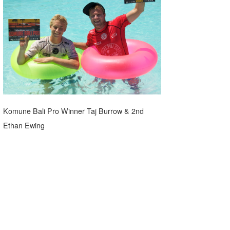
湘南
お知らせ
今月のプレゼント
千葉北
その他
伊豆
ルール＆How to
千葉南
VOTE!
大阪
サーファーズ
Komune Bali Pro Winner Taj Burrow & 2nd
四国
Ethan Ewing
沖縄
ライター/寄稿メディア