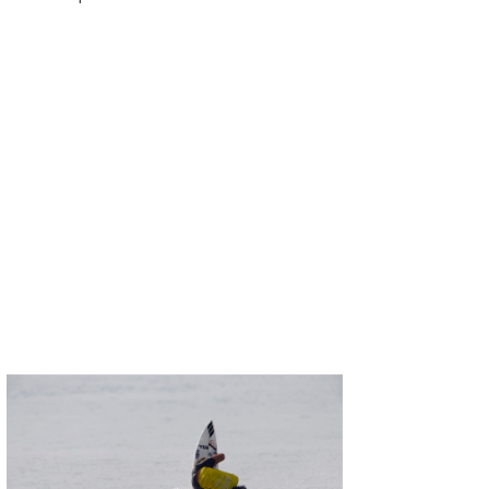
喜納海人
KID
KOBU
KY
MIN
mitz
OYZ
S.K
Soulman
VAGY
waka☆=
YUKI☆