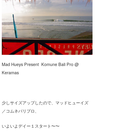
湘南
お知らせ
今月のプレゼント
千葉北
その他
伊豆
ルール＆How to
千葉南
VOTE!
大阪
サーファーズ
Mad Hueys Present Komune Bali Pro @
四国
Keramas
沖縄
少しサイズアップしたので、マッドヒューイズ
／コムネバリプロ、
いよいよデイー１スタート〜〜
ライター/寄稿メディア