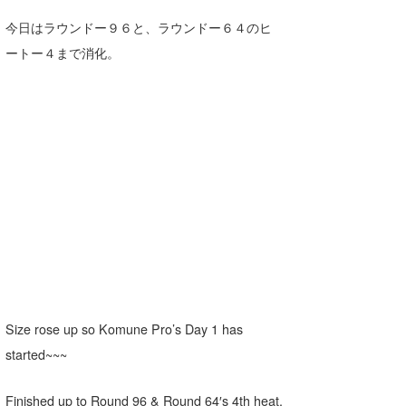
Core Surf Japan
今日はラウンドー９６と、ラウンドー６４のヒ
ートー４まで消化。
メディア
Naoya Kimoto
波伝説アンバサダー/プロライダー
mitsuteru Kamio
SURFMEDIA
波伝説スタッフ
Yasunari Inoue
Colors MAGAZINE
福島寿実子
Yoshiyuki Obata
WAVAL
中浦“JET”章
☆加藤
波伝説
arukasvision
嵯峨明日香
+☆maki☆+
DELTA FORCE SURF
進士剛光
Aichan
CBA Films
田原啓江
chan-U
熊谷素子
植村未来
ECE
Size rose up so Komune Pro’s Day 1 has
started~~~
NOBUFUKU
G◎Da
大野”MAR”修聖
H
Finished up to Round 96 & Round 64′s 4th heat.