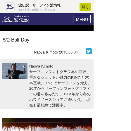
波伝説 サーフィン波情報
開く
波の情報を波伝説アプリでみる
MENU
ニュース
ヘルプ
マイホーム
5/2 Bali Day
Core Surf Japan
ログイン
コンテスト
Naoya Kimoto
2015.05.04
新規会員登録
ファッション/グッズ
Naoya Kimoto
波情報･概況
サーフィンフォトグラフ界の巨匠、
アート＆エンタメ
重厚なショットが魅力のKINこと木
波予想ツール
WAVE HUNTER
本直哉。 16才でサーフィンを覚え、
コラム
20才からサーフィンフォトグラフィ
気象情報
ーの道を歩みだす。1981年から冬の
ハワイノースショアに通いだし、現
トラベル
ニュース
在も最前線で活躍中。
ショップ情報
サーフィンエリアガイド
ショップ情報
ウラナミ
会員メニュー