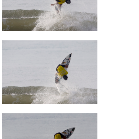
たっちー
ハンマー
まっきー
三輪予報士
小川予報士
上田純子
上條将美
唐澤予報士
SancheZ
ゴン
米山予報士