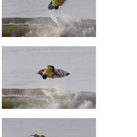
wanda
予報士 hiro.
banpaku
Mr.K
chappy
Romisea