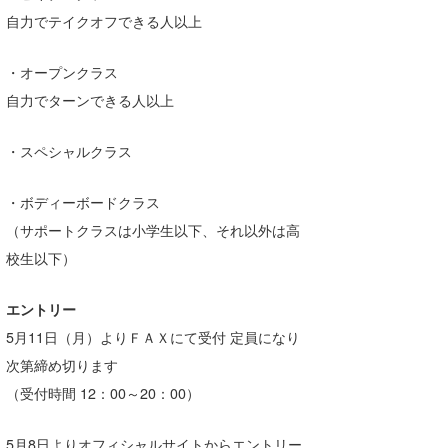
自力でテイクオフできる人以上
喜納海人
KID
KOBU
・オープンクラス
自力でターンできる人以上
KY
MIN
・スペシャルクラス
mitz
・ボディーボードクラス
（サポートクラスは小学生以下、それ以外は高
OYZ
校生以下）
S.K
エントリー
Soulman
5月11日（月）よりＦＡＸにて受付 定員になり
VAGY
次第締め切ります
（受付時間 12：00～20：00）
waka☆=
YUKI☆
5月8日よりオフィシャルサイトからエントリー