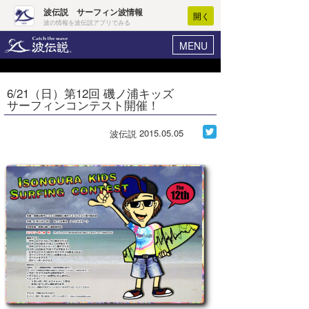
波伝説 サーフィン波情報
開く
波の情報を波伝説アプリでみる
MENU
ニュース
ヘルプ
マイホーム
6/21（日）第12回 磯ノ浦キッズ
Core Surf Japan
サーフィンコンテスト開催！
ログイン
コンテスト
新規会員登録
2015.05.05
波伝説
ファッション/グッズ
波情報･概況
アート＆エンタメ
波予想ツール
WAVE HUNTER
コラム
気象情報
トラベル
ニュース
ショップ情報
サーフィンエリアガイド
ショップ情報
ウラナミ
会員メニュー