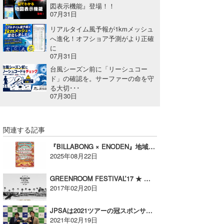
図表示機能』登場！！
07月31日
wanda
リアルタイム風予報が1kmメッシュ
予報士 hiro.
へ進化！オフショア予測がより正確
に
07月31日
banpaku
台風シーズン前に「リーシュコー
Mr.K
ド」の確認を。サーファーの命を守
る大切･･･
07月30日
chappy
Romisea
関連する記事
『BILLABONG × ENODEN』地域共創プロジェクト2025【AD】
2025年08月22日
GREENROOM FESTIVAL’17 ★ 第2弾 ARTIST 発表 ★【広告】
2017年02月20日
JPSAは2021ツアーの冠スポンサーとしてさわかみグループと契約！
2021年02月19日