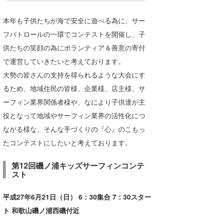
湘南
お知らせ
今月のプレゼント
本年も子供たちが海で安全に遊べる為に、サー
千葉北
その他
フパトロールの一環でコンテストを開催し、子
供たちの笑顔の為にボランティア＆善意の寄付
伊豆
ルール＆How to
で運営していきたいと考えております。
千葉南
VOTE!
大勢の皆さんの支持を得られるような大会にす
大阪
るため、地域住民の皆様、企業様、店主様、サ
ーフィン業界関係者様や、なにより子供達が主
サーファーズ
四国
役となって地域やサーフィン業界の活性化につ
沖縄
ながる様な、そんな手づくりの『心』のこもっ
たコンテストにしたいと考えております。
第12回磯ノ浦キッズサーフィンコンテ
スト
平成27年6月21日（日） 6：30集合 7：30スター
ト 和歌山磯ノ浦西磯付近
ライター/寄稿メディア