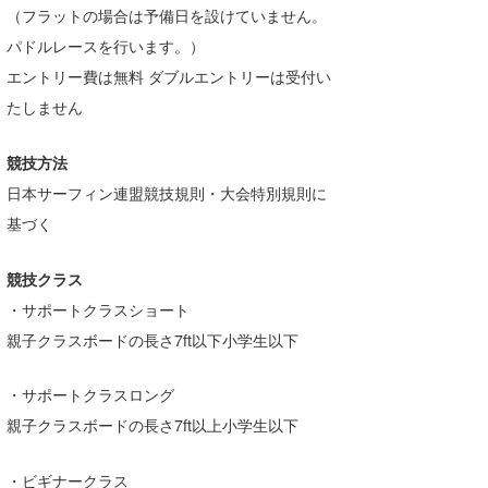
（フラットの場合は予備日を設けていません。
Core Surf Japan
パドルレースを行います。）
メディア
Naoya Kimoto
エントリー費は無料 ダブルエントリーは受付い
たしません
波伝説アンバサダー/プロライダー
mitsuteru Kamio
SURFMEDIA
波伝説スタッフ
Yasunari Inoue
Colors MAGAZINE
福島寿実子
競技方法
日本サーフィン連盟競技規則・大会特別規則に
Yoshiyuki Obata
WAVAL
中浦“JET”章
☆加藤
波伝説
基づく
arukasvision
嵯峨明日香
+☆maki☆+
競技クラス
DELTA FORCE SURF
進士剛光
Aichan
・サポートクラスショート
CBA Films
田原啓江
chan-U
親子クラスボードの長さ7ft以下小学生以下
熊谷素子
植村未来
ECE
・サポートクラスロング
親子クラスボードの長さ7ft以上小学生以下
NOBUFUKU
G◎Da
大野”MAR”修聖
H
・ビギナークラス