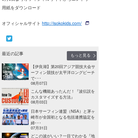
用紙をダウンロード
たっちー
ハンマー
オフィシャルサイト
http://isokokids.com/
まっきー
三輪予報士
最近の記事
もっと見る
小川予報士
【伊良湖】第20回アジア競技大会サ
上田純子
ーフィン競技が太平洋ロングビーチ
で･･･
08月07日
上條将美
こんな機能あったんだ！『波伝説を
カスタマイズする方法』
唐澤予報士
08月03日
SancheZ
日本サーフィン連盟（NSA）と茅ヶ
崎市が全国初となる包括連携協定を
ゴン
締･･･
07月31日
米山予報士
どこの波がいい？一目でわかる『地