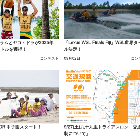
ラムとヤゴ・ドラが2025年
「Lexus WSL Finals Fiji」WSL世界
イトルを獲得！
ル決定！
コンテスト
09月02日
コン
NORI甲子園スタート！
9/27(土)九十九里トライアスロン「交
制について」