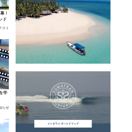
が開幕！
ンド
テスト
を学
知らせ