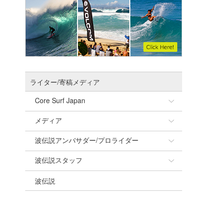
ライター/寄稿メディア
Core Surf Japan
メディア
Naoya Kimoto
波伝説アンバサダー/プロライダー
mitsuteru Kamio
SURFMEDIA
波伝説スタッフ
Yasunari Inoue
Colors MAGAZINE
福島寿実子
波伝説
Yoshiyuki Obata
WAVAL
中浦“JET”章
☆加藤
arukasvision
嵯峨明日香
+☆maki☆+