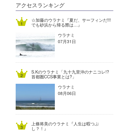
DELTA FORCE SURF
進士剛光
Aichan
アクセスランキング
CBA Films
田原啓江
chan-U
☆加藤のウラナミ『夏だ、サーフィンだ!!!
でも砂浜から帰る際は…』
熊谷素子
植村未来
ECE
ウラナミ
NOBUFUKU
G◎Da
07月31日
大野”MAR”修聖
H
喜納海人
KID
S.Kのウラナミ「九十九里沖のナニコレ!?
KOBU
首都圏CCS事業とは?」
ウラナミ
KY
08月06日
MIN
mitz
上條将美のウラナミ『人生は暇つぶ
OYZ
し？！』