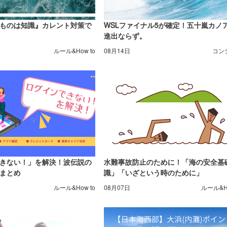
ものは知識』カレント対策で
WSLファイナル5が確定！五十嵐カノ
進出ならず。
ルール&How to
08月14日
コン
きない！」を解決！波伝説の
水難事故防止のために！「海の安全基
まとめ
識」「いざという時のために」
ルール&How to
08月07日
ルール&Ho