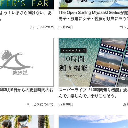
よう！いまさら聞けない、あ
The Open Surfing Miyazaki Series
。
男子・渡邉に女子・佐藤が順当にラウ
アップ
ルール&How to
09月24日
コン
25年9月9日からの更新時間のお
スーパーライブ『10時間遡り機能』波
んで、楽しんで、乗りこなそう。
サービスについて
09月08日
お