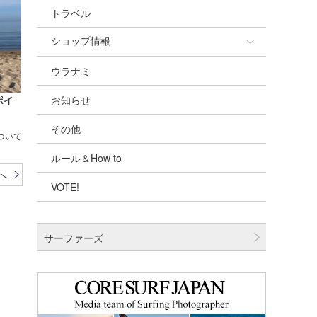
トラベル
ショップ情報
ウラナミ
ショップ情報
ポイ
お知らせ
湘南
その他
千葉北
ついて
ルール＆How to
伊豆
へ
VOTE!
千葉南
大阪
サーファーズ
四国
沖縄