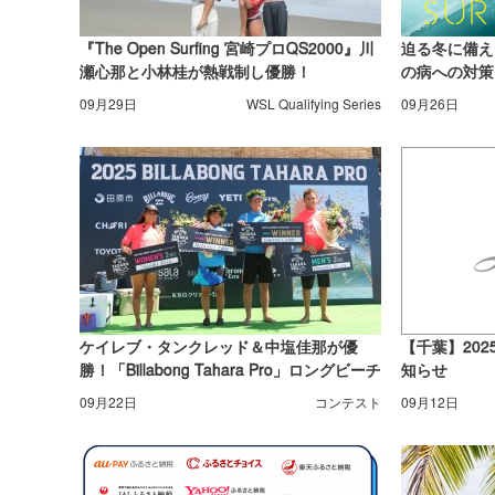
『The Open Surfing 宮崎プロQS2000』川
迫る冬に備え
瀬心那と小林桂が熱戦制し優勝！
の病への対策
09月29日
WSL Qualifying Series
09月26日
ケイレブ・タンクレッド＆中塩佳那が優
【千葉】20
勝！「Billabong Tahara Pro」ロングビーチ
知らせ
で熱戦
09月22日
コンテスト
09月12日