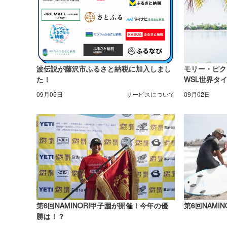
波伝説が藤沢市ふるさと納税に加入しまし
モリー・ピク
た！
WSL世界タ
09月05日
サービスについて
09月02日
第6回NAMINORI甲子園が開催！今年の優
第6回NAMI
勝は！？