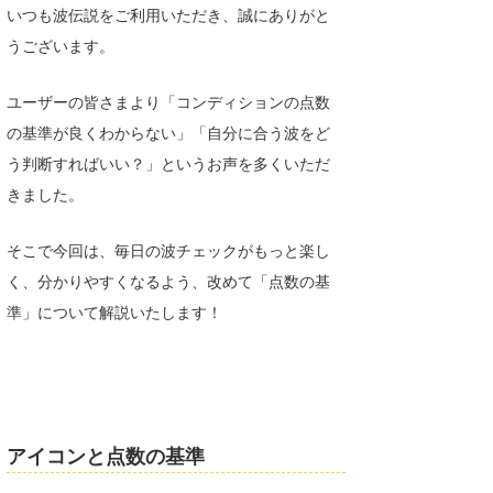
いつも波伝説をご利用いただき、誠にありがと
湘南
お知らせ
今月のプレゼント
うございます。
千葉北
その他
ユーザーの皆さまより「コンディションの点数
伊豆
ルール＆How to
の基準が良くわからない」「自分に合う波をど
千葉南
VOTE!
う判断すればいい？」というお声を多くいただ
きました。
大阪
サーファーズ
四国
そこで今回は、毎日の波チェックがもっと楽し
く、分かりやすくなるよう、改めて「点数の基
沖縄
準」について解説いたします！
アイコンと点数の基準
ライター/寄稿メディア