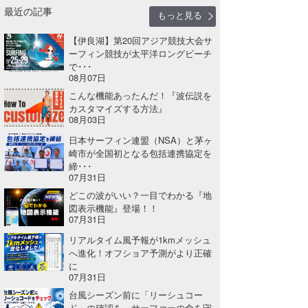
最近の記事
もっと見る
【伊良湖】第20回アジア競技大会サ
ーフィン競技が太平洋ロングビーチ
で･･･
08月07日
こんな機能あったんだ！『波伝説を
カスタマイズする方法』
08月03日
日本サーフィン連盟（NSA）と茅ヶ
崎市が全国初となる包括連携協定を
締･･･
07月31日
どこの波がいい？一目でわかる『地
図表示機能』登場！！
07月31日
リアルタイム風予報が1kmメッシュ
へ進化！オフショア予測がより正確
に
07月31日
台風シーズン前に「リーシュコー
ド」の確認を。サーファーの命を守