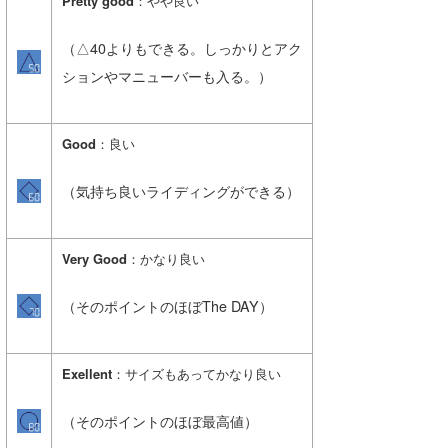
Pretty good
：やや良い
wanda
（△40よりもできる。しっかりとアク
予報士 hiro.
ションやマニューバーも入る。）
banpaku
Good
：良い
Mr.K
（気持ち良いライディングができる）
chappy
Romisea
Very Good
：かなり良い
（そのポイントのほぼThe DAY）
Exellent
：サイズもあってかなり良い
（そのポイントのほぼ最高値）