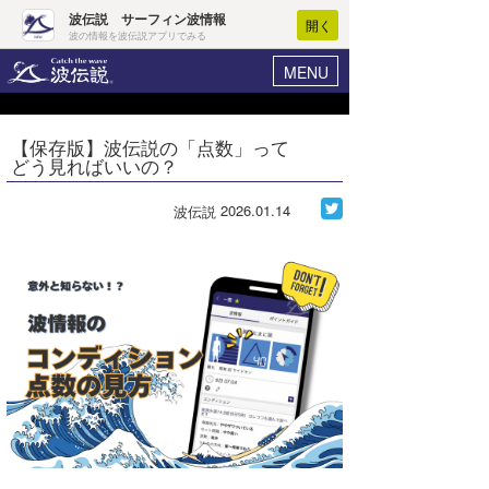
波伝説 サーフィン波情報
開く
波の情報を波伝説アプリでみる
MENU
ニュース
ヘルプ
マイホーム
【保存版】波伝説の「点数」って
Core Surf Japan
どう見ればいいの？
ログイン
コンテスト
新規会員登録
2026.01.14
波伝説
ファッション/グッズ
波情報･概況
アート＆エンタメ
波予想ツール
WAVE HUNTER
コラム
気象情報
トラベル
ニュース
ショップ情報
サーフィンエリアガイド
ショップ情報
ウラナミ
会員メニュー