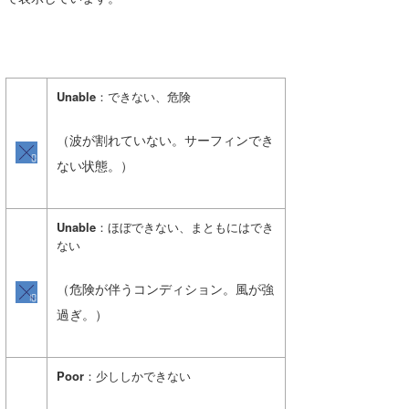
喜納海人
KID
KOBU
Unable
：できない、危険
KY
MIN
（波が割れていない。サーフィンでき
ない状態。）
mitz
OYZ
Unable
：ほぼできない、まともにはでき
ない
S.K
Soulman
（危険が伴うコンディション。風が強
過ぎ。）
VAGY
waka☆=
Poor
：少ししかできない
YUKI☆