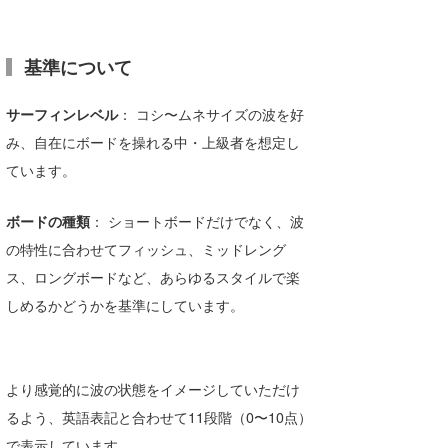
Core Surf Japan
メディア
Naoya Kimoto
基準について
波伝説アンバサダー/プロライダー
mitsuteru Kamio
SURFMEDIA
サーフィンレベル
： コシ〜ムネサイズの波を好
み、自在にボードを操れる中・上級者を想定し
波伝説スタッフ
Yasunari Inoue
Colors MAGAZINE
福島寿実子
ています。
Yoshiyuki Obata
WAVAL
中浦“JET”章
☆加藤
波伝説
ボードの種類
： ショートボードだけでなく、波
arukasvision
嵯峨明日香
+☆maki☆+
の特性に合わせてフィッシュ、ミッドレング
DELTA FORCE SURF
進士剛光
Aichan
ス、ロングボードなど、あらゆるスタイルで楽
しめるかどうかを基準にしています。
CBA Films
田原啓江
chan-U
熊谷素子
植村未来
ECE
より感覚的に波の状態をイメージしていただけ
NOBUFUKU
G◎Da
るよう、英語表記と合わせて11段階（0〜10点）
大野”MAR”修聖
H
で表示しています。