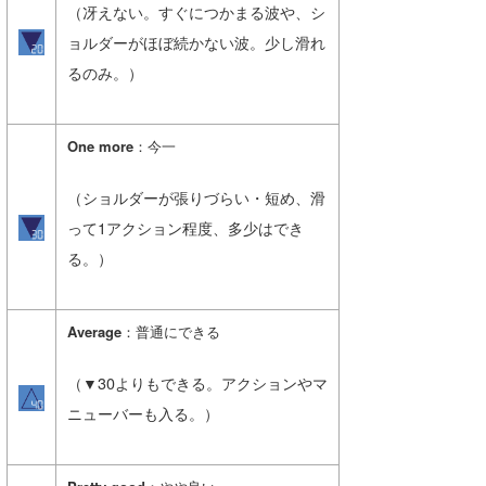
（冴えない。すぐにつかまる波や、シ
たっちー
ョルダーがほぼ続かない波。少し滑れ
るのみ。）
ハンマー
まっきー
One more
：今一
三輪予報士
（ショルダーが張りづらい・短め、滑
小川予報士
って1アクション程度、多少はでき
上田純子
る。）
上條将美
Average
：普通にできる
唐澤予報士
（▼30よりもできる。アクションやマ
SancheZ
ニューバーも入る。）
ゴン
米山予報士