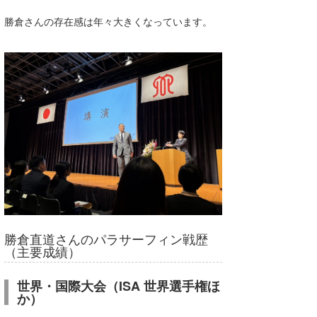
勝倉さんの存在感は年々大きくなっています。
wanda
予報士 hiro.
banpaku
Mr.K
chappy
Romisea
勝倉直道さんのパラサーフィン戦歴
（主要成績）
世界・国際大会（ISA 世界選手権ほ
か）