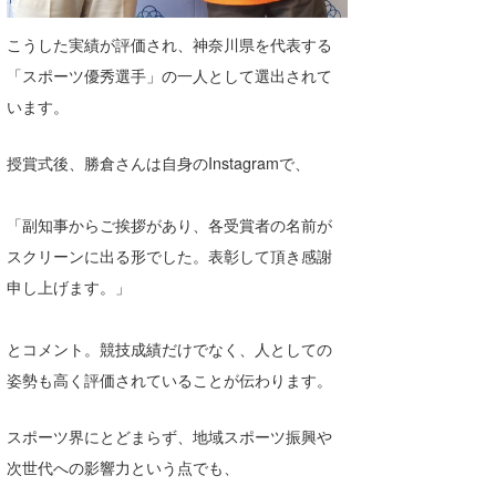
たっちー
こうした実績が評価され、神奈川県を代表する
「スポーツ優秀選手」の一人として選出されて
ハンマー
います。
まっきー
授賞式後、勝倉さんは自身のInstagramで、
三輪予報士
小川予報士
「副知事からご挨拶があり、各受賞者の名前が
スクリーンに出る形でした。表彰して頂き感謝
上田純子
申し上げます。」
上條将美
とコメント。競技成績だけでなく、人としての
唐澤予報士
姿勢も高く評価されていることが伝わります。
SancheZ
スポーツ界にとどまらず、地域スポーツ振興や
ゴン
次世代への影響力という点でも、
米山予報士