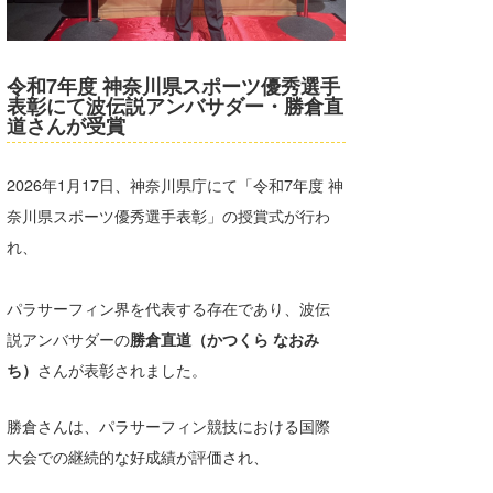
湘南
お知らせ
今月のプレゼント
千葉北
その他
令和7年度 神奈川県スポーツ優秀選手
表彰にて波伝説アンバサダー・勝倉直
伊豆
ルール＆How to
道さんが受賞
千葉南
VOTE!
2026年1月17日、神奈川県庁にて「令和7年度 神
大阪
奈川県スポーツ優秀選手表彰」の授賞式が行わ
サーファーズ
四国
れ、
沖縄
パラサーフィン界を代表する存在であり、波伝
説アンバサダーの
勝倉直道（かつくら なおみ
ち）
さんが表彰されました。
勝倉さんは、パラサーフィン競技における国際
大会での継続的な好成績が評価され、
ライター/寄稿メディア