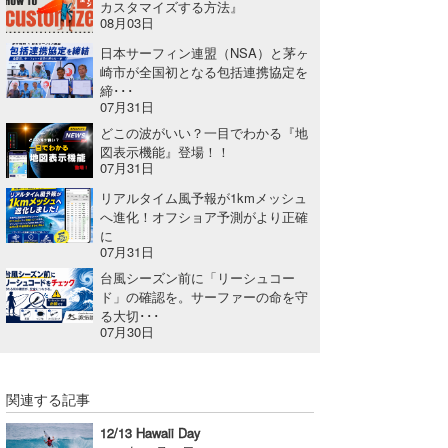
カスタマイズする方法』
08月03日
日本サーフィン連盟（NSA）と茅ヶ
崎市が全国初となる包括連携協定を
締･･･
07月31日
どこの波がいい？一目でわかる『地
図表示機能』登場！！
07月31日
リアルタイム風予報が1kmメッシュ
へ進化！オフショア予測がより正確
に
07月31日
台風シーズン前に「リーシュコー
ド」の確認を。サーファーの命を守
る大切･･･
07月30日
関連する記事
12/13 Hawaii Day