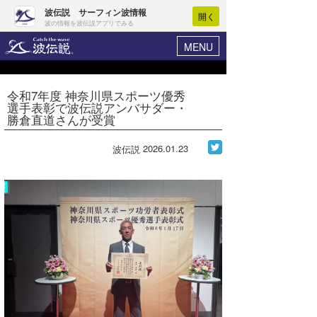
波伝説 サーフィン波情報
開く
波の情報を波伝説アプリでみる
MENU
ニュース
ヘルプ
マイホーム
令和7年度 神奈川県スポーツ優秀
Core Surf Japan
選手表彰で波伝説アンバサダー・
ログイン
勝倉直道さんが受賞
コンテスト
新規会員登録
2026.01.23
波伝説
ファッション/グッズ
波情報･概況
アート＆エンタメ
波予想ツール
WAVE HUNTER
コラム
気象情報
トラベル
ニュース
ショップ情報
サーフィンエリアガイド
ショップ情報
ウラナミ
会員メニュー