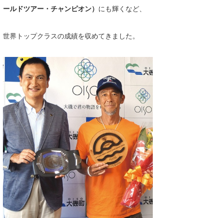
ールドツアー・チャンピオン）
にも輝くなど、
喜納海人
KID
KOBU
世界トップクラスの成績を収めてきました。
KY
MIN
mitz
OYZ
S.K
Soulman
VAGY
waka☆=
YUKI☆