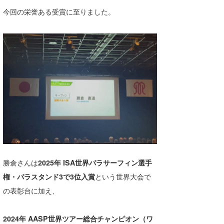
Core Surf Japan
今回の栄誉ある受賞に至りました。
メディア
Naoya Kimoto
波伝説アンバサダー/プロライダー
mitsuteru Kamio
SURFMEDIA
波伝説スタッフ
Yasunari Inoue
Colors MAGAZINE
福島寿実子
Yoshiyuki Obata
WAVAL
中浦“JET”章
☆加藤
波伝説
arukasvision
嵯峨明日香
+☆maki☆+
DELTA FORCE SURF
進士剛光
Aichan
CBA Films
田原啓江
chan-U
勝倉さんは
2025年 ISA世界パラサーフィン選手
熊谷素子
植村未来
ECE
権・パラスタンド3で3位入賞
という世界大会で
の表彰台に加え、
NOBUFUKU
G◎Da
大野”MAR”修聖
H
2024年 AASP世界ツアー総合チャンピオン（ワ