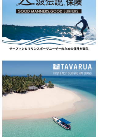
wanda
予報士 hiro.
banpaku
Mr.K
chappy
Romisea