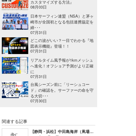
カスタマイズする方法』
08月03日
喜納海人
KID
日本サーフィン連盟（NSA）と茅ヶ
KOBU
崎市が全国初となる包括連携協定を
締･･･
07月31日
KY
どこの波がいい？一目でわかる『地
MIN
図表示機能』登場！！
07月31日
mitz
リアルタイム風予報が1kmメッシュ
へ進化！オフショア予測がより正確
OYZ
に
07月31日
S.K
台風シーズン前に「リーシュコー
ド」の確認を。サーファーの命を守
Soulman
る大切･･･
07月30日
VAGY
waka☆=
関連する記事
【静岡・浜松】中田島海岸（凧場）ポイント波情報について
YUKI☆