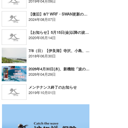
2019年04月09日
たっちー
【復旧】8/7 WRF・SWAN更新のお知らせとお詫び
2024年08月07日
ハンマー
まっきー
【お知らせ】5月15日(金)以降の波情報に関しまして
2020年05月14日
三輪予報士
7/8（日）【伊良湖】寺沢、小島、細谷ポイントにてビーチクリーン開催！
小川予報士
2018年06月30日
上田純子
2026年4月30日(木)、新機能「波のマップ表示」がついに公開！
2026年04月29日
上條将美
メンテナンス終了のお知らせ
唐澤予報士
2019年10月01日
SancheZ
ゴン
米山予報士