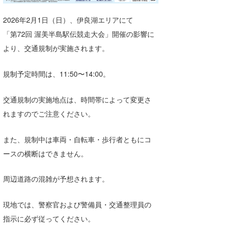
湘南
お知らせ
今月のプレゼント
2026年2月1日（日）、伊良湖エリアにて
千葉北
その他
「第72回 渥美半島駅伝競走大会」開催の影響に
より、交通規制が実施されます。
伊豆
ルール＆How to
千葉南
VOTE!
規制予定時間は、11:50〜14:00。
大阪
交通規制の実施地点は、時間帯によって変更さ
サーファーズ
四国
れますのでご注意ください。
沖縄
また、規制中は車両・自転車・歩行者ともにコ
ースの横断はできません。
周辺道路の混雑が予想されます。
現地では、警察官および警備員・交通整理員の
指示に必ず従ってください。
ライター/寄稿メディア