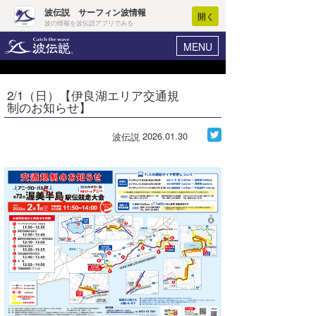
波伝説 サーフィン波情報
開く
波の情報を波伝説アプリでみる
MENU
ニュース
ヘルプ
マイホーム
2/1（日）【伊良湖エリア交通規
Core Surf Japan
制のお知らせ】
ログイン
コンテスト
新規会員登録
2026.01.30
波伝説
ファッション/グッズ
波情報･概況
アート＆エンタメ
波予想ツール
WAVE HUNTER
コラム
気象情報
トラベル
ニュース
ショップ情報
サーフィンエリアガイド
ショップ情報
ウラナミ
会員メニュー