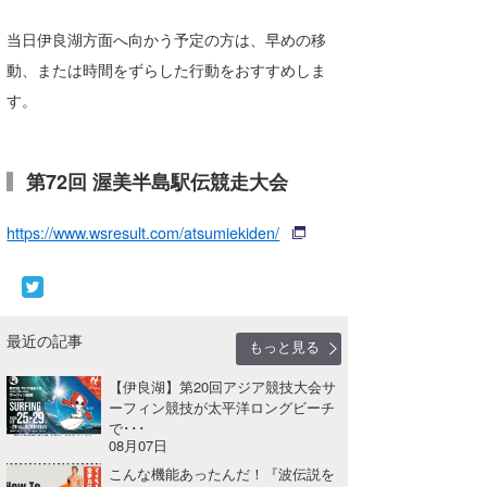
Core Surf Japan
当日伊良湖方面へ向かう予定の方は、早めの移
メディア
Naoya Kimoto
動、または時間をずらした行動をおすすめしま
す。
波伝説アンバサダー/プロライダー
mitsuteru Kamio
SURFMEDIA
波伝説スタッフ
Yasunari Inoue
Colors MAGAZINE
福島寿実子
第72回 渥美半島駅伝競走大会
Yoshiyuki Obata
WAVAL
中浦“JET”章
☆加藤
波伝説
https://www.wsresult.com/atsumiekiden/
arukasvision
嵯峨明日香
+☆maki☆+
DELTA FORCE SURF
進士剛光
Aichan
CBA Films
田原啓江
chan-U
最近の記事
もっと見る
熊谷素子
植村未来
ECE
【伊良湖】第20回アジア競技大会サ
ーフィン競技が太平洋ロングビーチ
NOBUFUKU
G◎Da
で･･･
08月07日
大野”MAR”修聖
H
こんな機能あったんだ！『波伝説を