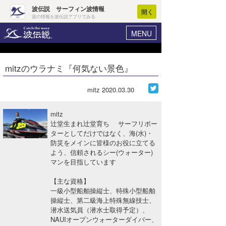
波伝説 サーフィン波情報
開く
波の情報を波伝説アプリでみる
MENU
ニュース
ヘルプ
マイホーム
mitzのウラナミ『何気ない景色』
Core Surf Japan
ログイン
コンテスト
mitz
2020.03.30
新規会員登録
ファッション/グッズ
mitz
波情報･概況
辻堂生まれ辻堂育ち サーフリポー
アート＆エンタメ
ターとしてだけではなく、海(水)・
波予想ツール
WAVE HUNTER
防災をメインに皆様のお役に立てる
コラム
よう、信頼されるシー(ウォーター)
気象情報
マンを目指しています
トラベル
ニュース
【主な資格】
一級小型船舶操縦士、特殊小型船舶
ショップ情報
サーフィンエリアガイド
操縦士、第二級海上特殊無線技士、
潜水送気員（潜水士取得予定）、
ショップ情報
ウラナミ
会員メニュー
NAUIオープンウォーターダイバー、