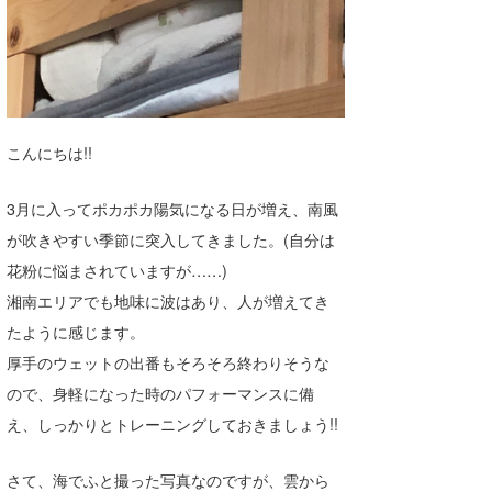
Core Surf Japan
メディア
Naoya Kimoto
波伝説アンバサダー/プロライダー
mitsuteru Kamio
SURFMEDIA
こんにちは!!
波伝説スタッフ
Yasunari Inoue
Colors MAGAZINE
福島寿実子
Yoshiyuki Obata
WAVAL
中浦“JET”章
☆加藤
波伝説
3月に入ってポカポカ陽気になる日が増え、南風
が吹きやすい季節に突入してきました。(自分は
arukasvision
嵯峨明日香
+☆maki☆+
花粉に悩まされていますが……)
DELTA FORCE SURF
進士剛光
Aichan
湘南エリアでも地味に波はあり、人が増えてき
たように感じます。
CBA Films
田原啓江
chan-U
厚手のウェットの出番もそろそろ終わりそうな
熊谷素子
植村未来
ECE
ので、身軽になった時のパフォーマンスに備
え、しっかりとトレーニングしておきましょう!!
NOBUFUKU
G◎Da
大野”MAR”修聖
H
さて、海でふと撮った写真なのですが、雲から