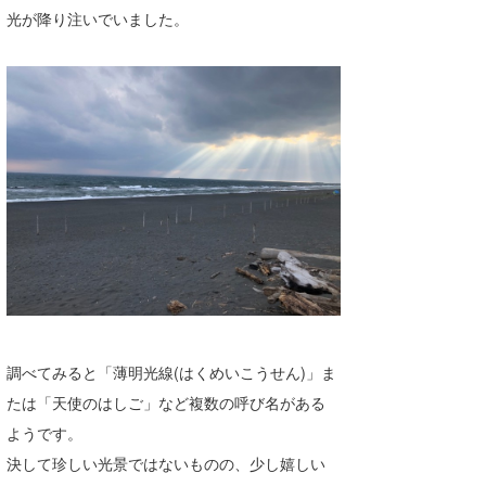
光が降り注いでいました。
喜納海人
KID
KOBU
KY
MIN
mitz
OYZ
S.K
Soulman
調べてみると「薄明光線(はくめいこうせん)」ま
VAGY
たは「天使のはしご」など複数の呼び名がある
waka☆=
ようです。
決して珍しい光景ではないものの、少し嬉しい
YUKI☆