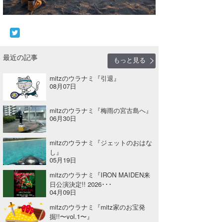
wanda
予報士 hiro.
banpaku
最近の記事
もっと見る
Mr.K
mitzのウラナミ『引退』
08月07日
chappy
mitzのウラナミ『梅雨の宮古島へ』
Romisea
06月30日
mitzのウラナミ『ジェットのおはな
し』
05月19日
mitzのウラナミ『IRON MAIDEN来
日公演決定!! 2026･･･
04月09日
mitzのウラナミ『mitz家のお宝発
掘!!〜vol.1〜』