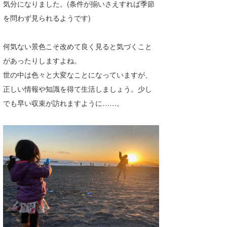
気分になりました。(条件が揃いさえすれば季節
たっちー
を問わず見られるようです)
ハンマー
何気ない景色こそ改めて良く見ると気づくこと
まっきー
があったりしますよね。
世の中は色々と大変なことになっていますが、
三輪予報士
正しい情報や知識を得て生活しましょう。少し
小川予報士
でも早い収束が訪れますように……。
上田純子
上條将美
唐澤予報士
SancheZ
ゴン
米山予報士