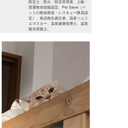
防災士、防火・防災管理者、上級・
湘南
お知らせ
今月のプレゼント
普通救命技能認定、Pet Saver（ペ
ットの救命救急・レスキュー隊員認
千葉北
その他
定）、食品衛生責任者、温泉ソムリ
エマスター、温泉健康指導士、温泉
伊豆
ルール＆How to
観光実践士。
千葉南
VOTE!
大阪
サーファーズ
四国
沖縄
ライター/寄稿メディア