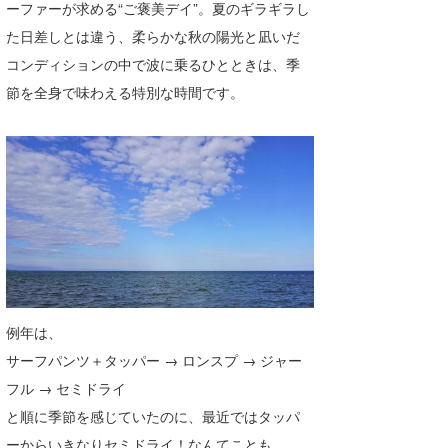
ーファーが求める“ご褒美デイ”。夏のギラギラし
喜納海人
KID
た日差しとは違う、柔らかな秋の陽光と凪いだ
コンディションの中で波に乗るひとときは、季
KOBU
節を全身で味わえる特別な時間です。
KY
MIN
mitz
OYZ
S.K
Soulman
例年は、
VAGY
サーフパンツ＋タッパー → ロンスプ → ジャー
フル → セミドライ
waka☆=
と順に季節を感じていたのに、最近ではタッパ
YUKI☆
ーからいきなりセミドライ！なんてことも。