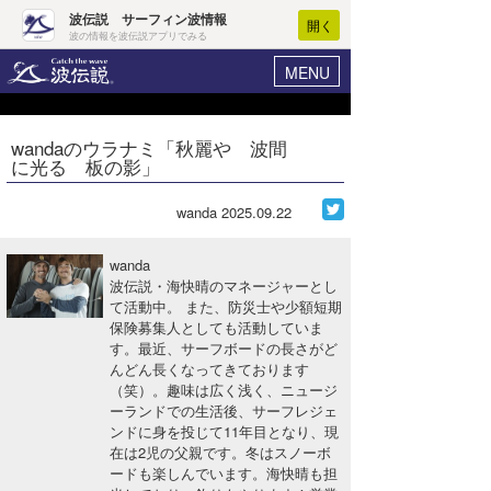
波伝説 サーフィン波情報
開く
波の情報を波伝説アプリでみる
MENU
ニュース
ヘルプ
マイホーム
wandaのウラナミ「秋麗や 波間
Core Surf Japan
に光る 板の影」
ログイン
コンテスト
新規会員登録
wanda
2025.09.22
ファッション/グッズ
波情報･概況
wanda
アート＆エンタメ
波伝説・海快晴のマネージャーとし
波予想ツール
WAVE HUNTER
て活動中。 また、防災士や少額短期
保険募集人としても活動していま
コラム
気象情報
す。最近、サーフボードの長さがど
んどん長くなってきております
トラベル
ニュース
（笑）。趣味は広く浅く、ニュージ
ーランドでの生活後、サーフレジェ
ショップ情報
サーフィンエリアガイド
ンドに身を投じて11年目となり、現
在は2児の父親です。冬はスノーボ
ショップ情報
ウラナミ
会員メニュー
ードも楽しんでいます。海快晴も担