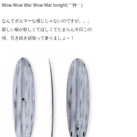
Wow Wow War Wow War tonight( *´艸｀)
wanda
なんてポエマーな感じじゃないのですが。。。
予報士 hiro.
新しい板が欲しくてほしくてたまらん今日この
banpaku
頃、引き続き頑張って参りましょ～！
Mr.K
chappy
Romisea