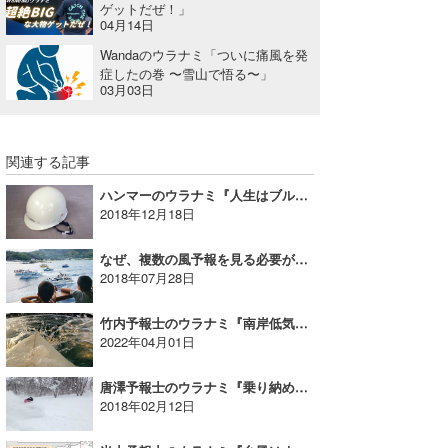
ゲットだぜ！」
04月14日
Wandaのウラナミ「ついに痛風を発
症したの巻 〜雪山で悟る〜」
03月03日
関連する記事
ハンマーのウラナミ『人生はブルースだから』
2018年12月18日
なぜ、複数の風予報を見る必要があるのか｜MINのウラナミVol.320
2018年07月28日
竹内予報士のウラナミ『南岸低気圧スウェル』
2022年04月01日
唐澤予報士のウラナミ『乗り納め・乗り始め』
2018年02月12日