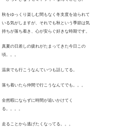
たっちー
秋をゆっくり楽しむ間もなく冬支度を迫られて
ハンマー
いる気がしますが、それでも秋という季節は気
持ちが落ち着き、心が安らぐ好きな時期です。
まっきー
三輪予報士
真夏の日差しの疲れがたまってきた今日この
頃。。。
小川予報士
温泉でも行こうなんていつも話してる。
上田純子
上條将美
落ち着いたら仲間で行こうなんてでも。。。
唐澤予報士
全然暇にならずに時間が追いかけてく
SancheZ
る。。。。
ゴン
走ることから逃げたくなってる。。。
米山予報士