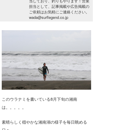
当しており、釣りもやります！営業
湘南
お知らせ
担当として、記事掲載や広告掲載の
今月のプレゼント
ご依頼はお気軽にご連絡ください。
千葉北
その他
wada@surflegend.co.jp
伊豆
ルール＆How to
千葉南
VOTE!
大阪
サーファーズ
四国
沖縄
このウラナミを書いている8月下旬の湘南
は。。。。。
素晴らしく穏やかな湘南湖の様子を毎日眺める
ライター/寄稿メディア