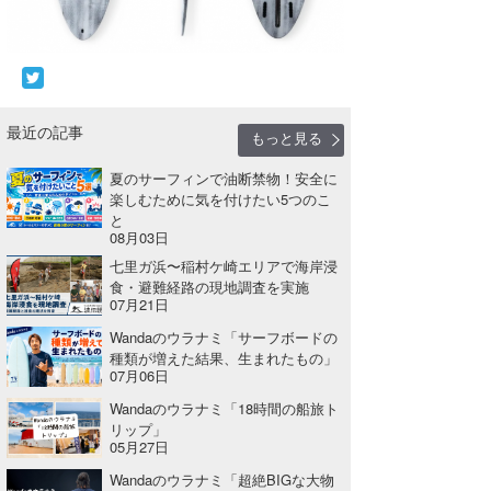
最近の記事
もっと見る
夏のサーフィンで油断禁物！安全に
楽しむために気を付けたい5つのこ
と
08月03日
七里ガ浜〜稲村ケ崎エリアで海岸浸
食・避難経路の現地調査を実施
07月21日
Wandaのウラナミ「サーフボードの
種類が増えた結果、生まれたもの」
07月06日
Wandaのウラナミ「18時間の船旅ト
リップ」
05月27日
Wandaのウラナミ「超絶BIGな大物