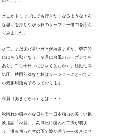
日々。。。
Core Surf Japan
どこかトリップにでも行きたくなるようなそん
メディア
Naoya Kimoto
な思いを持ちながら秋のサーファー俳句を詠ん
波伝説アンバサダー/プロライダー
mitsuteru Kamio
SURFMEDIA
でみました。
波伝説スタッフ
Yasunari Inoue
Colors MAGAZINE
福島寿実子
さて、まだまだ暑い日々が続きますが、季節的
にはもう秋となり、９月は台風のシーズンでも
Yoshiyuki Obata
WAVAL
中浦“JET”章
☆加藤
波伝説
あり、二百十日（にひゃくとおか）、移動性高
arukasvision
嵯峨明日香
+☆maki☆+
気圧、秋雨前線など秋はサーファーにとってい
DELTA FORCE SURF
進士剛光
Aichan
い気象用語もそろっております。
CBA Films
田原啓江
chan-U
秋麗（あきうらら）とは・・・
熊谷素子
植村未来
ECE
秋晴れの穏やかな日を表す日本独自の美しい気
NOBUFUKU
G◎Da
象用語「秋麗」。高気圧に覆われて風が弱ま
り、澄み切った空の下で波が整う――まさにサ
大野”MAR”修聖
H