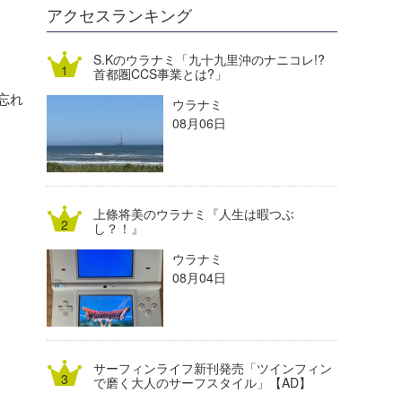
DELTA FORCE SURF
進士剛光
Aichan
アクセスランキング
CBA Films
田原啓江
chan-U
S.Kのウラナミ「九十九里沖のナニコレ!?
首都圏CCS事業とは?」
熊谷素子
植村未来
ECE
忘れ
ウラナミ
NOBUFUKU
G◎Da
08月06日
大野”MAR”修聖
H
喜納海人
KID
上條将美のウラナミ『人生は暇つぶ
KOBU
し？！』
ウラナミ
KY
08月04日
MIN
mitz
サーフィンライフ新刊発売「ツインフィン
OYZ
で磨く大人のサーフスタイル」【AD】