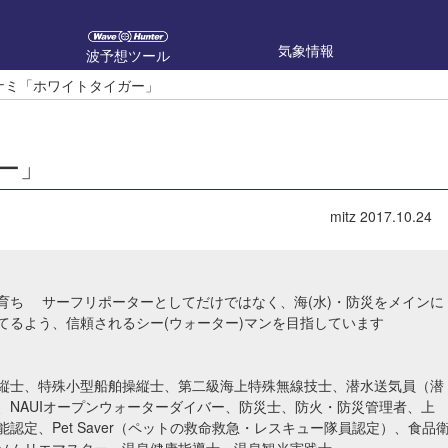
気象情報
波予想ツール
ラナミ「ホワイトタイガー」
ガー」
mitz
2017.10.24
育ち サーフリポーターとしてだけではなく、海(水)・防災をメインに
てるよう、信頼されるシー(ウォーター)マンを目指しています
縦士、特殊小型船舶操縦士、第二級海上特殊無線技士、潜水送気員（潜
、NAUIオープンウォーターダイバー、防災士、防火・防災管理者、上
認定、Pet Saver（ペットの救命救急・レスキュー隊員認定）、食品