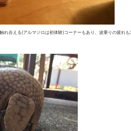
触れ合える(アルマジロは初体験)コーナーもあり、波乗りの疲れも