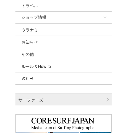
トラベル
ショップ情報
ウラナミ
ショップ情報
お知らせ
湘南
その他
千葉北
ルール＆How to
伊豆
VOTE!
千葉南
大阪
サーファーズ
四国
沖縄