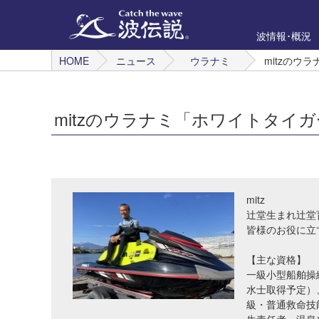
波情報･概況
HOME
ニュース
ウラナミ
mitzのウ
mitzのウラナミ「ホワイトタイ
mitz
辻堂生まれ辻堂
皆様のお役に立
【主な資格】
一級小型船舶操
水士取得予定）
級・普通救命技能