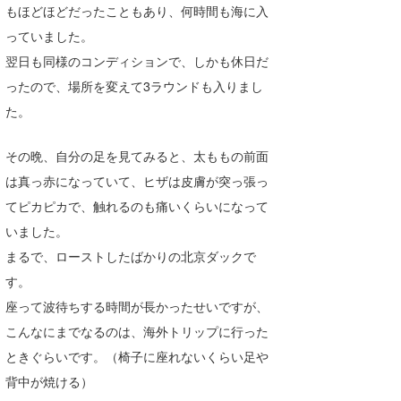
もほどほどだったこともあり、何時間も海に入
Core Surf Japan
っていました。
メディア
Naoya Kimoto
翌日も同様のコンディションで、しかも休日だ
ったので、場所を変えて3ラウンドも入りまし
波伝説アンバサダー/プロライダー
mitsuteru Kamio
SURFMEDIA
た。
波伝説スタッフ
Yasunari Inoue
Colors MAGAZINE
福島寿実子
その晩、自分の足を見てみると、太ももの前面
Yoshiyuki Obata
WAVAL
中浦“JET”章
☆加藤
波伝説
は真っ赤になっていて、ヒザは皮膚が突っ張っ
arukasvision
嵯峨明日香
+☆maki☆+
てピカピカで、触れるのも痛いくらいになって
いました。
DELTA FORCE SURF
進士剛光
Aichan
まるで、ローストしたばかりの北京ダックで
CBA Films
田原啓江
chan-U
す。
座って波待ちする時間が長かったせいですが、
熊谷素子
植村未来
ECE
こんなにまでなるのは、海外トリップに行った
NOBUFUKU
G◎Da
ときぐらいです。（椅子に座れないくらい足や
背中が焼ける）
大野”MAR”修聖
H