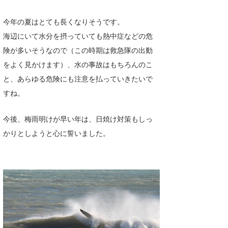
たっちー
今年の夏はとても長くなりそうです。
ハンマー
海辺にいて水分を摂っていても熱中症などの危
険が多いそうなので（この時期は救急隊の出動
まっきー
をよく見かけます）、水の事故はもちろんのこ
三輪予報士
と、あらゆる危険にも注意を払っていきたいで
すね。
小川予報士
今後、梅雨明けが早い年は、日焼け対策もしっ
上田純子
かりとしようと心に誓いました。
上條将美
唐澤予報士
SancheZ
ゴン
米山予報士