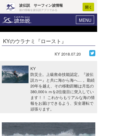
波伝説 サーフィン波情報
開く
波の情報を波伝説アプリでみる
MENU
ニュース
ヘルプ
マイホーム
KYのウラナミ『ロースト』
Core Surf Japan
ログイン
コンテスト
KY
2018.07.20
新規会員登録
ファッション/グッズ
KY
波情報･概況
防災士。上級救命技能認定。『波伝
アート＆エンタメ
説カー』と共に海から海へ… 。勤続
波予想ツール
WAVE HUNTER
20年を越え、その移動距離は月迄の
コラム
380,000ｋｍを2往復目に突入してい
気象情報
ます！！ これからもリアルな海の情
報をお届けできるよう、安全運転で
トラベル
ニュース
頑張ります。
ショップ情報
サーフィンエリアガイド
ショップ情報
ウラナミ
会員メニュー