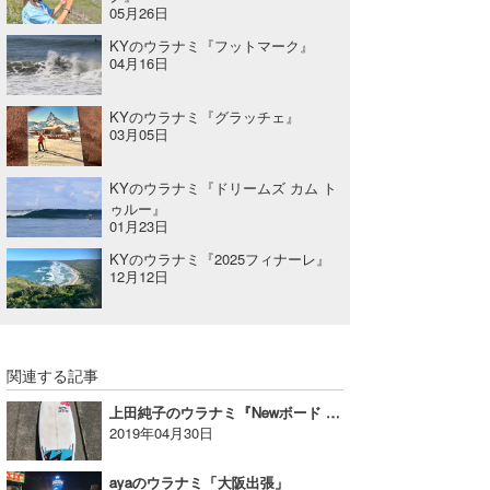
05月26日
KYのウラナミ『フットマーク』
04月16日
KYのウラナミ『グラッチェ』
03月05日
KYのウラナミ『ドリームズ カム ト
ゥルー』
01月23日
KYのウラナミ『2025フィナーレ』
12月12日
関連する記事
上田純子のウラナミ『Newボード ～ショートボード編 ～』
2019年04月30日
ayaのウラナミ「大阪出張」