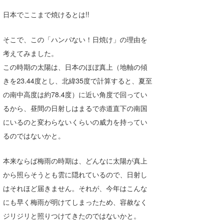
喜納海人
KID
日本でここまで焼けるとは!!
KOBU
そこで、この「ハンパない！日焼け」の理由を
KY
考えてみました。
この時期の太陽は、日本のほぼ真上（地軸の傾
MIN
きを23.44度とし、北緯35度で計算すると、夏至
mitz
の南中高度は約78.4度）に近い角度で回ってい
るから、昼間の日射しはまるで赤道直下の南国
OYZ
にいるのと変わらないくらいの威力を持ってい
S.K
るのではないかと。
Soulman
本来ならば梅雨の時期は、どんなに太陽が真上
VAGY
から照らそうとも雲に隠れているので、日射し
はそれほど届きません。それが、今年はこんな
waka☆=
にも早く梅雨が明けてしまったため、容赦なく
YUKI☆
ジリジリと照りつけてきたのではないかと。