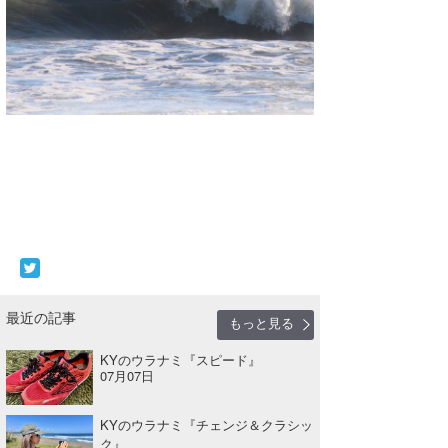
wanda
予報士 hiro.
banpaku
Mr.K
chappy
Romisea
最近の記事
もっと見る
KYのウラナミ『スピード』
07月07日
KYのウラナミ『チェンジ＆クラシッ
ク』