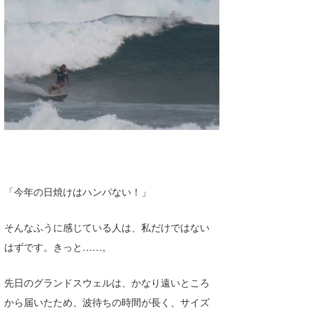
湘南
お知らせ
今月のプレゼント
千葉北
その他
伊豆
ルール＆How to
千葉南
VOTE!
大阪
サーファーズ
四国
沖縄
「今年の日焼けはハンパない！」
そんなふうに感じている人は、私だけではない
はずです。きっと……。
先日のグランドスウェルは、かなり遠いところ
から届いたため、波待ちの時間が長く、サイズ
ライター/寄稿メディア