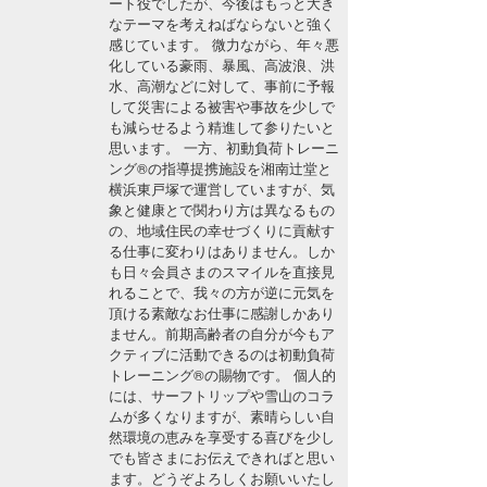
ート役でしたが、今後はもっと大き
湘南
お知らせ
なテーマを考えねばならないと強く
今月のプレゼント
感じています。 微力ながら、年々悪
千葉北
その他
化している豪雨、暴風、高波浪、洪
水、高潮などに対して、事前に予報
伊豆
して災害による被害や事故を少しで
ルール＆How to
も減らせるよう精進して参りたいと
思います。 一方、初動負荷トレーニ
千葉南
VOTE!
ング®の指導提携施設を湘南辻堂と
横浜東戸塚で運営していますが、気
大阪
象と健康とで関わり方は異なるもの
サーファーズ
の、地域住民の幸せづくりに貢献す
四国
る仕事に変わりはありません。しか
も日々会員さまのスマイルを直接見
沖縄
れることで、我々の方が逆に元気を
頂ける素敵なお仕事に感謝しかあり
ません。前期高齢者の自分が今もア
クティブに活動できるのは初動負荷
トレーニング®の賜物です。 個人的
には、サーフトリップや雪山のコラ
ムが多くなりますが、素晴らしい自
然環境の恵みを享受する喜びを少し
でも皆さまにお伝えできればと思い
ライター/寄稿メディア
ます。どうぞよろしくお願いいたし