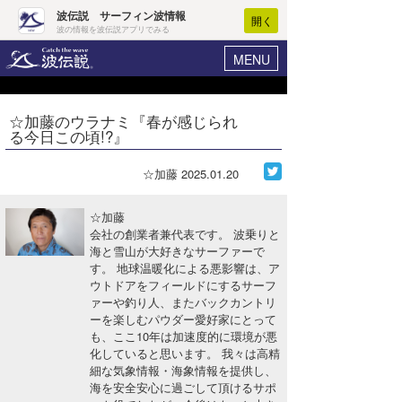
波伝説 サーフィン波情報
開く
波の情報を波伝説アプリでみる
MENU
ニュース
ヘルプ
マイホーム
☆加藤のウラナミ『春が感じられ
Core Surf Japan
る今日この頃!?』
ログイン
コンテスト
新規会員登録
☆加藤
2025.01.20
ファッション/グッズ
波情報･概況
☆加藤
アート＆エンタメ
会社の創業者兼代表です。 波乗りと
波予想ツール
WAVE HUNTER
海と雪山が大好きなサーファーで
す。 地球温暖化による悪影響は、ア
コラム
気象情報
ウトドアをフィールドにするサーフ
ァーや釣り人、またバックカントリ
トラベル
ニュース
ーを楽しむパウダー愛好家にとって
も、ここ10年は加速度的に環境が悪
ショップ情報
サーフィンエリアガイド
化していると思います。 我々は高精
細な気象情報・海象情報を提供し、
ショップ情報
ウラナミ
会員メニュー
海を安全安心に過ごして頂けるサポ