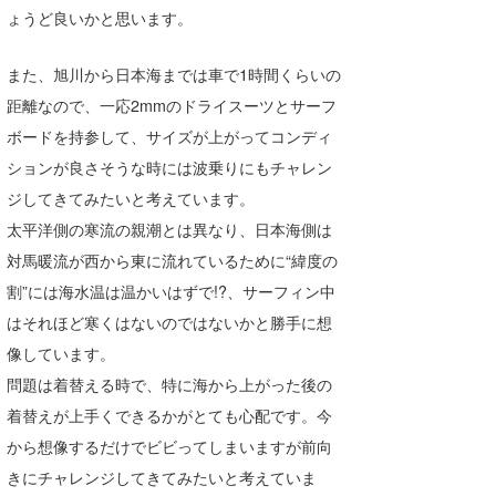
ょうど良いかと思います。
たっちー
また、旭川から日本海までは車で1時間くらいの
ハンマー
距離なので、一応2mmのドライスーツとサーフ
まっきー
ボードを持参して、サイズが上がってコンディ
ションが良さそうな時には波乗りにもチャレン
三輪予報士
ジしてきてみたいと考えています。
小川予報士
太平洋側の寒流の親潮とは異なり、日本海側は
上田純子
対馬暖流が西から東に流れているために“緯度の
割”には海水温は温かいはずで!?、サーフィン中
上條将美
はそれほど寒くはないのではないかと勝手に想
唐澤予報士
像しています。
問題は着替える時で、特に海から上がった後の
SancheZ
着替えが上手くできるかがとても心配です。今
ゴン
から想像するだけでビビってしまいますが前向
きにチャレンジしてきてみたいと考えていま
米山予報士