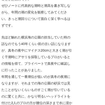
ぜひノートに代表的な潮時と潮高を書き写しな
がら、年間の潮の変化を観察してみてくださ
い。きっと潮回りについて面白く深く学べるは
ずです。
先ほど触れた横浜海の公園の担当していた時の
話なのでもう40年くらい前の古い話になります
が、真冬の夜中にマイナス20cmと大きく潮が引
く干潮時にアサリを採取しているプロがいると
の情報を得て、プライベートで真夜中に確認し
に行ったことがありました。
年間を通して一番潮位が低いのが真冬の夜潮に
なりますが、それまでの海の公園の砂浜では見
たことがないくらいものすごく潮が引いている
のに驚くと共に、かなり明るいヘッドライトを
付けた2人のプロの方が腰位の深さまで水に浸か