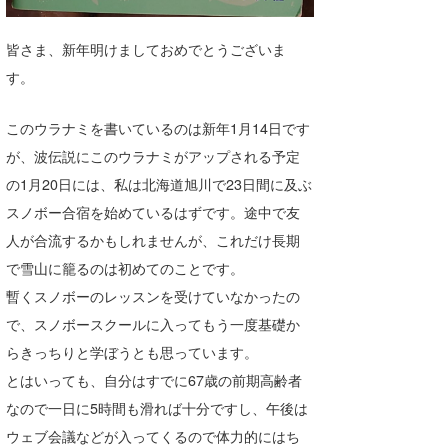
喜納海人
KID
皆さま、新年明けましておめでとうございま
KOBU
す。
KY
このウラナミを書いているのは新年1月14日です
MIN
が、波伝説にこのウラナミがアップされる予定
の1月20日には、私は北海道旭川で23日間に及ぶ
mitz
スノボー合宿を始めているはずです。途中で友
OYZ
人が合流するかもしれませんが、これだけ長期
で雪山に籠るのは初めてのことです。
S.K
暫くスノボーのレッスンを受けていなかったの
Soulman
で、スノボースクールに入ってもう一度基礎か
らきっちりと学ぼうとも思っています。
VAGY
とはいっても、自分はすでに67歳の前期高齢者
waka☆=
なので一日に5時間も滑れば十分ですし、午後は
YUKI☆
ウェブ会議などが入ってくるので体力的にはち