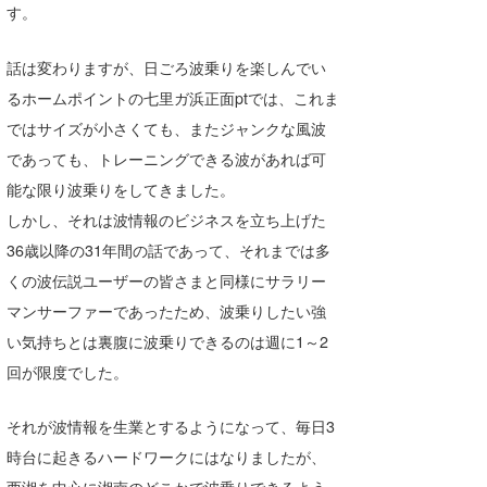
す。
wanda
話は変わりますが、日ごろ波乗りを楽しんでい
予報士 hiro.
るホームポイントの七里ガ浜正面ptでは、これま
banpaku
ではサイズが小さくても、またジャンクな風波
であっても、トレーニングできる波があれば可
Mr.K
能な限り波乗りをしてきました。
chappy
しかし、それは波情報のビジネスを立ち上げた
36歳以降の31年間の話であって、それまでは多
Romisea
くの波伝説ユーザーの皆さまと同様にサラリー
マンサーファーであったため、波乗りしたい強
い気持ちとは裏腹に波乗りできるのは週に1～2
回が限度でした。
それが波情報を生業とするようになって、毎日3
時台に起きるハードワークにはなりましたが、