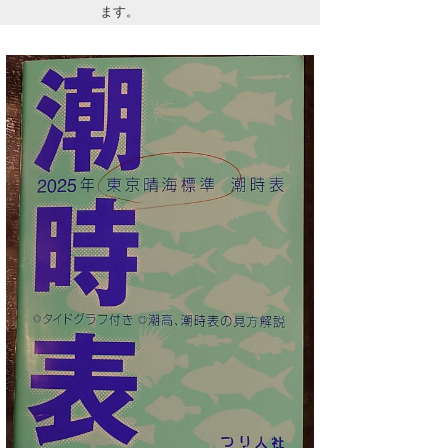
ます。
Core Surf Japan
メディア
Naoya Kimoto
波伝説アンバサダー/プロライダー
mitsuteru Kamio
SURFMEDIA
波伝説スタッフ
Yasunari Inoue
Colors MAGAZINE
福島寿実子
Yoshiyuki Obata
WAVAL
中浦“JET”章
☆加藤
波伝説
arukasvision
嵯峨明日香
+☆maki☆+
DELTA FORCE SURF
進士剛光
Aichan
CBA Films
田原啓江
chan-U
熊谷素子
植村未来
ECE
NOBUFUKU
G◎Da
大野”MAR”修聖
H