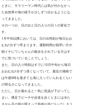
ときに、サラリーマン時代には気が付かなかっ
た自然界や海の様子が少しずつ分かるようにな
ってきました。
その一つが、日の出と日の入りの日々の変化で
す。
1月中旬以降においては、日の出時刻が毎日おお
むね1分ずつ早まります。通勤時間が朝早い方や
朝イチにワンちゃんの散歩をされている方はす
でに気づいていることでしょう。
また、日の入り時刻はすでに12月中旬から毎日
おおむね1分ずつ遅くなっていて、最近の湘南で
は午後5時を過ぎても海に入っていられるくらい
の明るさになってきました。
ただし、日が暮れると一気に気温が下がってし
まい、裸足でビーチや歩道を歩くときには冷た
さから足の指が固まって筋肉が吊(つ)ってしまう