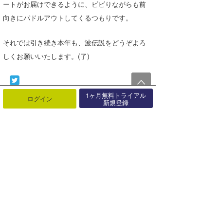
ートがお届けできるように、ビビりながらも前
向きにパドルアウトしてくるつもりです。
それでは引き続き本年も、波伝説をどうぞよろ
しくお願いいたします。(了)
1ヶ月無料トライアル
ログイン
新規登録
最近の記事
もっと見る
☆加藤のウラナミ『夏だ、サーフィ
ンだ!!! でも砂浜から帰る際は..･･･
07月31日
☆加藤のウラナミ『台風接近時の大
波と津波を侮ることなかれ!!! Vo･･･
06月24日
☆加藤のウラナミ『台風接近時の大
波と津波を侮ることなかれ!!! Vo･･･
06月23日