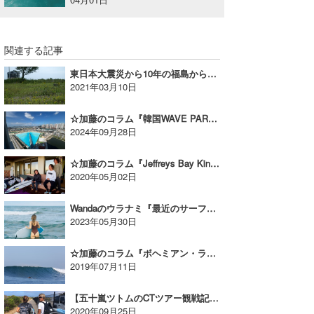
たっちー
ハンマー
関連する記事
東日本大震災から10年の福島からのメッセージ
まっきー
2021年03月10日
三輪予報士
☆加藤のコラム『韓国WAVE PARKリポートVol.1』
2024年09月28日
小川予報士
☆加藤のコラム『Jeffreys Bay Kinchan tour Vol.4』
上田純子
2020年05月02日
上條将美
Wandaのウラナミ『最近のサーフィン事情：人気の高まりと課題』
唐澤予報士
2023年05月30日
SancheZ
☆加藤のコラム『ボヘミアン・ラプソディー イン スンバ Vol.2』
2019年07月11日
ゴン
【五十嵐ツトムのCTツアー観戦記】最新のカリフォルニア・ローワーズ・セッション編｜MONEY CLIP VOL.11
米山予報士
2020年09月25日