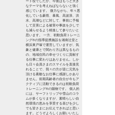
ート役でしたが、今後はもっと大き
湘南
お知らせ
なテーマを考えねばならないと強く
今月のプレゼント
感じています。 微力ながら、年々悪
千葉北
その他
化している豪雨、暴風、高波浪、洪
水、高潮などに対して、事前に予報
伊豆
して災害による被害や事故を少しで
ルール＆How to
も減らせるよう精進して参りたいと
思います。 一方、初動負荷トレーニ
千葉南
VOTE!
ング®の指導提携施設を湘南辻堂と
横浜東戸塚で運営していますが、気
大阪
象と健康とで関わり方は異なるもの
サーファーズ
の、地域住民の幸せづくりに貢献す
四国
る仕事に変わりはありません。しか
も日々会員さまのスマイルを直接見
沖縄
れることで、我々の方が逆に元気を
頂ける素敵なお仕事に感謝しかあり
ません。前期高齢者の自分が今もア
クティブに活動できるのは初動負荷
トレーニング®の賜物です。 個人的
には、サーフトリップや雪山のコラ
ムが多くなりますが、素晴らしい自
然環境の恵みを享受する喜びを少し
でも皆さまにお伝えできればと思い
ライター/寄稿メディア
ます。どうぞよろしくお願いいたし