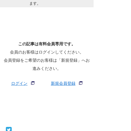
ます。
Core Surf Japan
メディア
Naoya Kimoto
波伝説アンバサダー/プロライダー
mitsuteru Kamio
SURFMEDIA
波伝説スタッフ
Yasunari Inoue
Colors MAGAZINE
福島寿実子
この記事は有料会員専用です。
会員のお客様はログインしてください。
Yoshiyuki Obata
WAVAL
中浦“JET”章
☆加藤
波伝説
会員登録をご希望のお客様は「新規登録」へお
arukasvision
嵯峨明日香
+☆maki☆+
進みください。
DELTA FORCE SURF
進士剛光
Aichan
ログイン
新規会員登録
CBA Films
田原啓江
chan-U
熊谷素子
植村未来
ECE
NOBUFUKU
G◎Da
大野”MAR”修聖
H