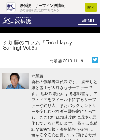
波伝説 サーフィン波情報
開く
波の情報を波伝説アプリでみる
MENU
ニュース
ヘルプ
マイホーム
☆加藤のコラム『Tero Happy
Core Surf Japan
Surfing! Vol.5』
ログイン
コンテスト
新規会員登録
☆加藤
2019.11.19
ファッション/グッズ
波情報･概況
☆加藤
アート＆エンタメ
会社の創業者兼代表です。 波乗りと
波予想ツール
WAVE HUNTER
海と雪山が大好きなサーファーで
す。 地球温暖化による悪影響は、ア
コラム
気象情報
ウトドアをフィールドにするサーフ
ァーや釣り人、またバックカントリ
トラベル
ニュース
ーを楽しむパウダー愛好家にとって
も、ここ10年は加速度的に環境が悪
ショップ情報
サーフィンエリアガイド
化していると思います。 我々は高精
細な気象情報・海象情報を提供し、
ショップ情報
ウラナミ
会員メニュー
海を安全安心に過ごして頂けるサポ