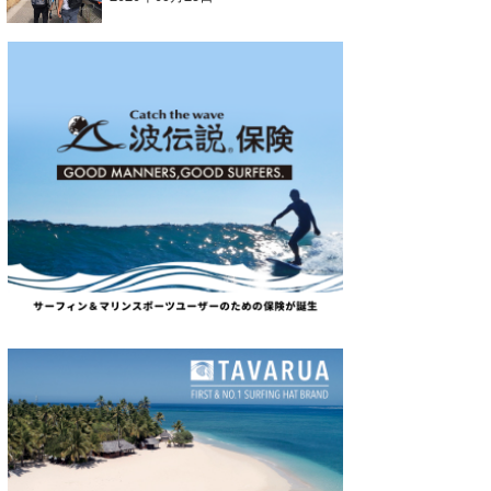
wanda
予報士 hiro.
banpaku
Mr.K
chappy
Romisea