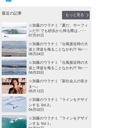
喜納海人
KID
最近の記事
もっと見る
KOBU
☆加藤のウラナミ『夏だ、サーフィ
ンだ!!! でも砂浜から帰る際は..･･･
KY
07月31日
MIN
☆加藤のウラナミ『台風接近時の大
波と津波を侮ることなかれ!!! Vo･･･
06月24日
mitz
☆加藤のウラナミ『台風接近時の大
OYZ
波と津波を侮ることなかれ!!! Vo･･･
06月23日
S.K
☆加藤のウラナミ『新社会人の皆さ
まへ』
Soulman
05月12日
☆加藤のウラナミ『ラインをデザイ
VAGY
ンする Vol.2』
04月02日
waka☆=
☆加藤のウラナミ『ラインをデザイ
ンする Vol.1』
YUKI☆
04月01日