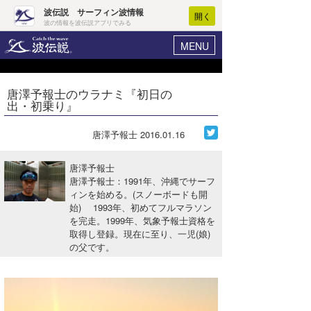
波伝説 サーフィン波情報
開く
波の情報を波伝説アプリでみる
MENU
ニュース
ヘルプ
マイホーム
唐澤予報士のウラナミ『初日の
Core Surf Japan
出・初乗り』
ログイン
コンテスト
新規会員登録
唐澤予報士
2016.01.16
ファッション/グッズ
波情報･概況
唐澤予報士
アート＆エンタメ
唐澤予報士：1991年、沖縄でサーフ
波予想ツール
WAVE HUNTER
ィンを始める。(スノーボードも開
始) 1993年、初めてフルマラソン
コラム
気象情報
を完走。1999年、気象予報士資格を
取得し登録。現在に至り、一児(娘)
トラベル
ニュース
の父です。
ショップ情報
サーフィンエリアガイド
ショップ情報
ウラナミ
会員メニュー