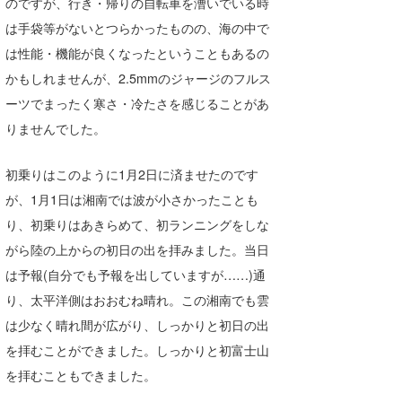
のですが、行き・帰りの自転車を漕いでいる時
喜納海人
KID
は手袋等がないとつらかったものの、海の中で
は性能・機能が良くなったということもあるの
KOBU
かもしれませんが、2.5mmのジャージのフルス
KY
ーツでまったく寒さ・冷たさを感じることがあ
りませんでした。
MIN
mitz
初乗りはこのように1月2日に済ませたのです
が、1月1日は湘南では波が小さかったことも
OYZ
り、初乗りはあきらめて、初ランニングをしな
S.K
がら陸の上からの初日の出を拝みました。当日
は予報(自分でも予報を出していますが……)通
Soulman
り、太平洋側はおおむね晴れ。この湘南でも雲
VAGY
は少なく晴れ間が広がり、しっかりと初日の出
を拝むことができました。しっかりと初富士山
waka☆=
を拝むこともできました。
YUKI☆