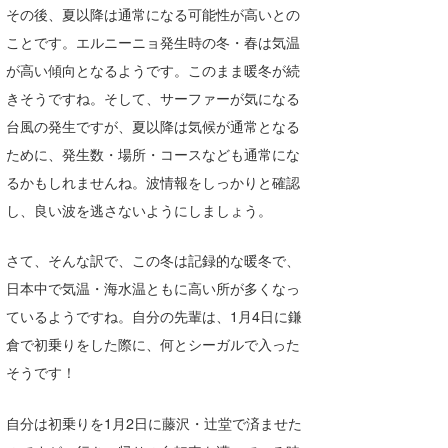
その後、夏以降は通常になる可能性が高いとの
Core Surf Japan
ことです。エルニーニョ発生時の冬・春は気温
メディア
Naoya Kimoto
が高い傾向となるようです。このまま暖冬が続
きそうですね。そして、サーファーが気になる
波伝説アンバサダー/プロライダー
mitsuteru Kamio
SURFMEDIA
台風の発生ですが、夏以降は気候が通常となる
波伝説スタッフ
Yasunari Inoue
Colors MAGAZINE
福島寿実子
ために、発生数・場所・コースなども通常にな
るかもしれませんね。波情報をしっかりと確認
Yoshiyuki Obata
WAVAL
中浦“JET”章
☆加藤
波伝説
し、良い波を逃さないようにしましょう。
arukasvision
嵯峨明日香
+☆maki☆+
さて、そんな訳で、この冬は記録的な暖冬で、
DELTA FORCE SURF
進士剛光
Aichan
日本中で気温・海水温ともに高い所が多くなっ
CBA Films
田原啓江
chan-U
ているようですね。自分の先輩は、1月4日に鎌
倉で初乗りをした際に、何とシーガルで入った
熊谷素子
植村未来
ECE
そうです！
NOBUFUKU
G◎Da
自分は初乗りを1月2日に藤沢・辻堂で済ませた
大野”MAR”修聖
H