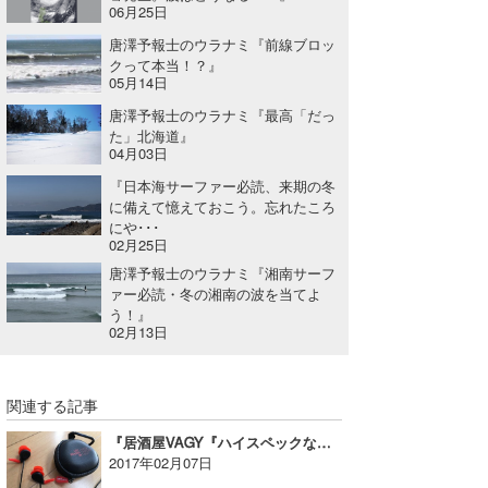
06月25日
wanda
唐澤予報士のウラナミ『前線ブロッ
クって本当！？』
予報士 hiro.
05月14日
唐澤予報士のウラナミ『最高「だっ
banpaku
た」北海道』
04月03日
Mr.K
『日本海サーファー必読、来期の冬
に備えて憶えておこう。忘れたころ
chappy
にや･･･
02月25日
Romisea
唐澤予報士のウラナミ『湘南サーフ
ァー必読・冬の湘南の波を当てよ
う！』
02月13日
関連する記事
『居酒屋VAGY『ハイスペックな耳栓を買ってみた件』
2017年02月07日