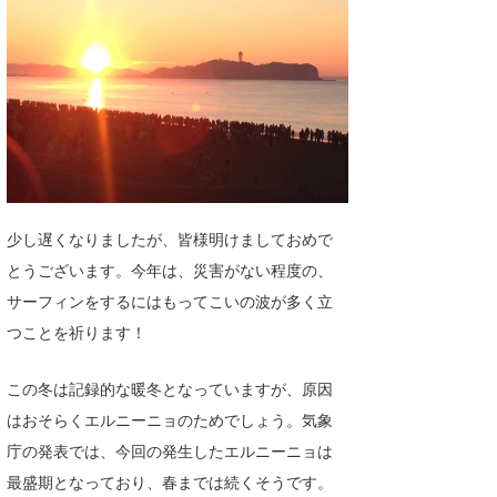
湘南
お知らせ
今月のプレゼント
千葉北
その他
伊豆
ルール＆How to
千葉南
VOTE!
大阪
サーファーズ
少し遅くなりましたが、皆様明けましておめで
四国
とうございます。今年は、災害がない程度の、
沖縄
サーフィンをするにはもってこいの波が多く立
つことを祈ります！
この冬は記録的な暖冬となっていますが、原因
はおそらくエルニーニョのためでしょう。気象
庁の発表では、今回の発生したエルニーニョは
最盛期となっており、春までは続くそうです。
ライター/寄稿メディア