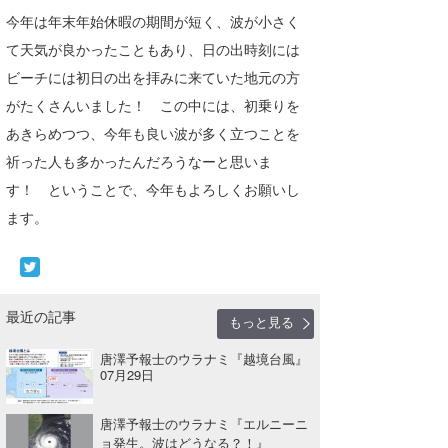
今年は年末年始休暇の期間が短く、波が小さく
たっちー
て天気が良かったこともあり、日の出時刻には
ハンマー
ビーチには初日の出を拝みに来ていた地元の方
がたくさんいました！ この中には、初乗りを
まっきー
あきらめつつ、今年も良い波が多く立つことを
三輪予報士
祈った人も多かったんだろうなーと思いま
す！ ということで、今年もよろしくお願いし
小川予報士
ます。
上田純子
上條将美
唐澤予報士
最近の記事
もっと見る
SancheZ
唐澤予報士のウラナミ『越境台風』
07月29日
ゴン
唐澤予報士のウラナミ『エルニーニ
米山予報士
ョ発生。波はどうなる？！』