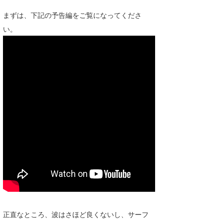
Core Surf Japan
まずは、下記の予告編をご覧になってくださ
い。
メディア
Naoya Kimoto
波伝説アンバサダー/プロライダー
mitsuteru Kamio
SURFMEDIA
波伝説スタッフ
Yasunari Inoue
Colors MAGAZINE
福島寿実子
Yoshiyuki Obata
WAVAL
中浦“JET”章
☆加藤
波伝説
arukasvision
嵯峨明日香
+☆maki☆+
DELTA FORCE SURF
進士剛光
Aichan
CBA Films
田原啓江
chan-U
熊谷素子
植村未来
ECE
NOBUFUKU
G◎Da
正直なところ、波はさほど良くないし、サーフ
大野”MAR”修聖
H