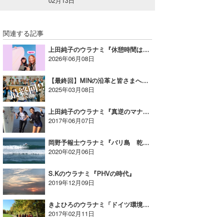
02月13日
関連する記事
上田純子のウラナミ『休憩時間は海へダッシュ ～30分一本勝負の海 』
2026年06月08日
【最終回】MINの沿革と皆さまへの感謝｜MINのウラナミVol.383
2025年03月08日
上田純子のウラナミ『真逆のマナミとアスカ』
2017年06月07日
岡野予報士ウラナミ『バリ島 乾季トリップ うねり炸裂⑦ 最終日ビンギン』
2020年02月06日
S.Kのウラナミ『PHVの時代』
2019年12月09日
きよひろのウラナミ「ドイツ環境学び旅③」会員59万人のNPO？！
2017年02月11日