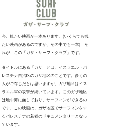
湘南
お知らせ
今月のプレゼント
千葉北
その他
伊豆
ルール＆How to
今、観たい映画が一本あります。(いくらでも観
千葉南
VOTE!
たい映画があるのですが、その中でも一本) そ
大阪
れが、この「ガザ・サーフ・クラブ」です。
サーファーズ
四国
タイトルにある「ガザ」とは、イスラエル・パ
レスチナ自治区のガザ地区のことです。多くの
沖縄
人がご存じだとは思いますが、ガザ地区はイス
ラエル軍の攻撃が続いています。このガザ地区
は地中海に面しており、サーフィンができるの
です。この映画は、ガザ地区でサーフィンをす
るパレスチナの若者のドキュメンタリーとなっ
ています。
ライター/寄稿メディア