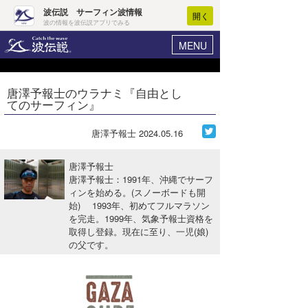
波伝説 サーフィン波情報
開く
波の情報を波伝説アプリでみる
MENU
ニュース
ヘルプ
マイホーム
唐澤予報士のウラナミ『自由とし
Core Surf Japan
てのサーフィン』
ログイン
コンテスト
新規会員登録
唐澤予報士
2024.05.16
ファッション/グッズ
波情報･概況
唐澤予報士
アート＆エンタメ
唐澤予報士：1991年、沖縄でサーフ
波予想ツール
WAVE HUNTER
ィンを始める。(スノーボードも開
始) 1993年、初めてフルマラソン
コラム
気象情報
を完走。1999年、気象予報士資格を
取得し登録。現在に至り、一児(娘)
トラベル
ニュース
の父です。
ショップ情報
サーフィンエリアガイド
ショップ情報
ウラナミ
会員メニュー