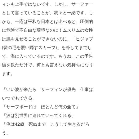
ィンも上手ではないです。しかし、サーファー
喜納海人
KID
として言っていることが、我々と一緒です。し
KOBU
かも、一応は平和な日本とは比べると、圧倒的
に危険で不自由な環境なのに！ムスリムの女性
KY
は肌を見せることができないのに、「ヒジャブ
MIN
(髪の毛を覆い隠すスカーフ)」を外してまでし
て、海に入っているのです。もうね、この予告
mitz
編を観ただけで、何とも言えない気持ちになり
OYZ
ます。
S.K
「いい波が来たら サーフィンが優先 仕事は
Soulman
いつでもできる」
「サーフボードは ほとんど俺の全て」
VAGY
「波は別世界に連れていってくれる」
waka☆=
「俺は42歳 死ぬまで こうして生きるだろ
う」
YUKI☆