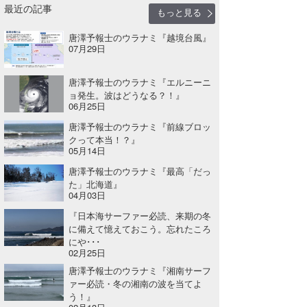
最近の記事
もっと見る
wanda
唐澤予報士のウラナミ『越境台風』
07月29日
予報士 hiro.
banpaku
唐澤予報士のウラナミ『エルニーニ
ョ発生。波はどうなる？！』
06月25日
Mr.K
唐澤予報士のウラナミ『前線ブロッ
chappy
クって本当！？』
05月14日
Romisea
唐澤予報士のウラナミ『最高「だっ
た」北海道』
04月03日
『日本海サーファー必読、来期の冬
に備えて憶えておこう。忘れたころ
にや･･･
02月25日
唐澤予報士のウラナミ『湘南サーフ
ァー必読・冬の湘南の波を当てよ
う！』