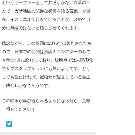
というサーファーとして共感しかない言葉の一
たっちー
方で、ガザ地区の悲惨な状況を語る言葉。今現
在、イスラエルで起きていることが、改めて自
ハンマー
分に無縁ではないと感じさせてくれます。
まっきー
残念ながら、この映画は2016年に製作されたも
三輪予報士
ので、日本での公開は所謂ミニシアターのみで
小川予報士
今年の1月に終わっており、現時点では未DVD化
でサブスクリプションにも無いようです。どう
上田純子
しても観たければ、配給元が運営している自主
上條将美
上映会しかなさそうです。
唐澤予報士
この映画が再び観られるようになったら、是非
SancheZ
一報をください！
ゴン
米山予報士