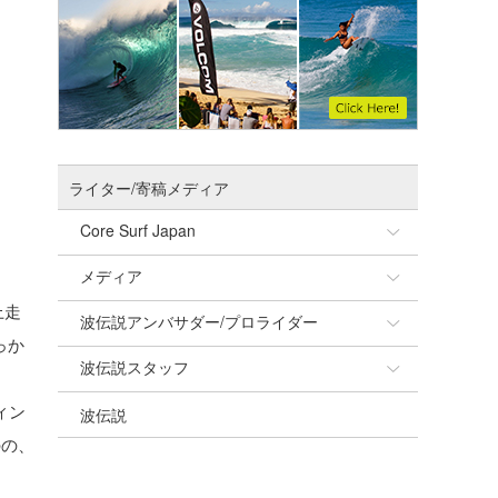
ライター/寄稿メディア
Core Surf Japan
メディア
Naoya Kimoto
上走
波伝説アンバサダー/プロライダー
mitsuteru Kamio
SURFMEDIA
っか
波伝説スタッフ
Yasunari Inoue
Colors MAGAZINE
福島寿実子
ィン
波伝説
Yoshiyuki Obata
WAVAL
中浦“JET”章
☆加藤
のの、
arukasvision
嵯峨明日香
+☆maki☆+