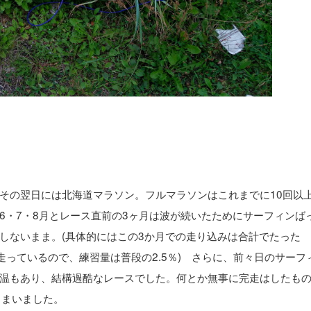
その翌日には北海道マラソン。フルマラソンはこれまでに10回以
6・7・8月とレース直前の3ヶ月は波が続いたためにサーフィンば
しないまま。(具体的にはこの3か月での走り込みは合計でたった
月は走っているので、練習量は普段の2.5％) さらに、前々日のサーフ
温もあり、結構過酷なレースでした。何とか無事に完走はしたも
しまいました。