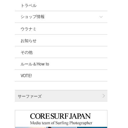
トラベル
ショップ情報
ウラナミ
ショップ情報
お知らせ
湘南
その他
千葉北
ルール＆How to
伊豆
VOTE!
千葉南
大阪
サーファーズ
四国
沖縄