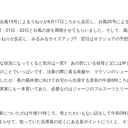
風19号によるうねりが8月17日ころから反応し、台風20号によ
0日・21日・22日と台風の波を満喫させてもらいました。そして、
うねりが反応し、みるみるサイズアップ!! 翌日はオフショアの予
な状況になってくると気分は一変!! あの世にいる祖母と父には申
のことでいっぱいです。法要の際に着る喪服や、マラソンのシュ
したが、夜の最終便に向けて自宅から出発する直前の午後6時ころ
実家にも一本置いてあり、必要なのはジャージのフルスーツとリ
家についたのは午後11時ころ。母とたわいもない話をして午前0時
走らせて、狙っていた浜厚真の近くにある某ポイントにつくと、そ