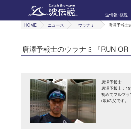
波情報･概況
HOME
ニュース
ウラナミ
唐澤予報士の
唐澤予報士のウラナミ『RUN OR 
唐澤予報士
唐澤予報士：19
初めてフルマラ
(娘)の父です。