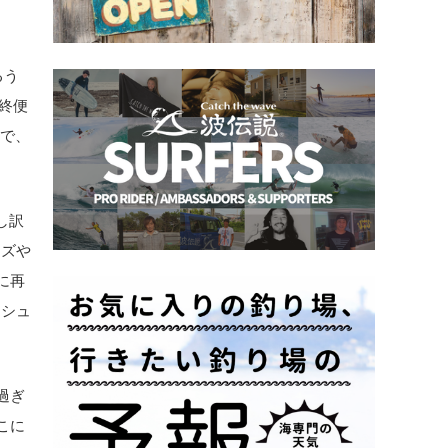
るう
最終便
想で、
し訳
ーズや
に再
ーシュ
過ぎ
こに