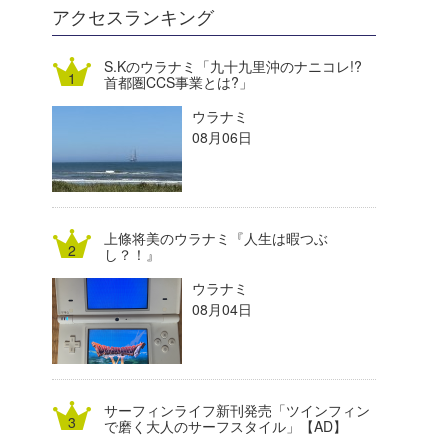
DELTA FORCE SURF
進士剛光
Aichan
アクセスランキング
CBA Films
田原啓江
chan-U
S.Kのウラナミ「九十九里沖のナニコレ!?
首都圏CCS事業とは?」
熊谷素子
植村未来
ECE
ウラナミ
NOBUFUKU
G◎Da
08月06日
大野”MAR”修聖
H
喜納海人
KID
上條将美のウラナミ『人生は暇つぶ
KOBU
し？！』
ウラナミ
KY
08月04日
MIN
mitz
サーフィンライフ新刊発売「ツインフィン
OYZ
で磨く大人のサーフスタイル」【AD】