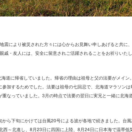
地震により被災された方々には心からお見舞い申しあげると共に
親戚・友人には、安全に留意されご活躍されることをお祈りいた
は北海道に帰省していました。帰省の理由は祖母と父の法要がメイン
に参加するためでした。法要は祖母の七回忌で、北海道マラソンは
が重なっていました。3月の時点で法要の翌日に実兄と一緒に北海
旬から下旬にかけては台風20号による波が各地で続きました。台風
北西～北進し、8月23日に四国に上陸、8月24日に日本海で温帯低