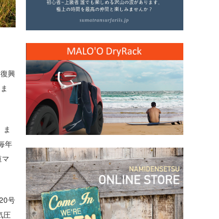
、復興
しま
。ま
毎年
道マ
20号
気圧