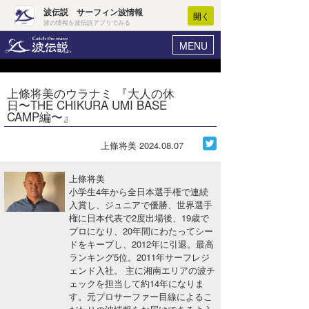
波伝説 サーフィン波情報
開く
波の情報を波伝説アプリでみる
MENU
ニュース
ヘルプ
マイホーム
上條将美のウラナミ 『大人の休
Core Surf Japan
日〜THE CHIKURA UMI BASE
ログイン
CAMP編〜』
コンテスト
新規会員登録
上條将美
2024.08.07
ファッション/グッズ
波情報･概況
アート＆エンタメ
上條将美
波予想ツール
WAVE HUNTER
小学生4年から全日本選手権で連続
入賞し、ジュニアで優勝、世界選手
コラム
気象情報
権に日本代表で2度出場後、19歳で
プロになり、20年間にわたってシー
トラベル
ニュース
ドをキープし、2012年に引退。最高
ランキング5位。2011年サーフレジ
ショップ情報
サーフィンエリアガイド
ェンド入社。 主に湘南エリアの波チ
ェックを担当して約14年になりま
ショップ情報
ウラナミ
会員メニュー
す。元プロサーファー目線によるこ