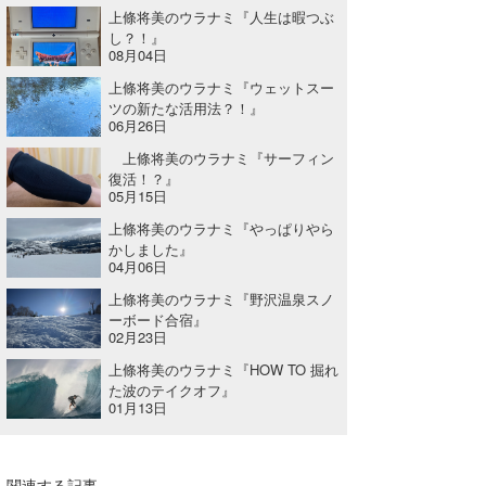
上條将美のウラナミ『人生は暇つぶ
し？！』
08月04日
上條将美のウラナミ『ウェットスー
ツの新たな活用法？！』
06月26日
上條将美のウラナミ『サーフィン
復活！？』
05月15日
上條将美のウラナミ『やっぱりやら
かしました』
04月06日
上條将美のウラナミ『野沢温泉スノ
ーボード合宿』
02月23日
上條将美のウラナミ『HOW TO 掘れ
た波のテイクオフ』
01月13日
関連する記事