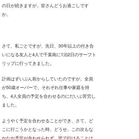
の日が続きますが、皆さんどうお過ごしです
Core Surf Japan
か。
メディア
Naoya Kimoto
波伝説アンバサダー/プロライダー
mitsuteru Kamio
SURFMEDIA
波伝説スタッフ
Yasunari Inoue
Colors MAGAZINE
福島寿実子
さて、私ごとですが、先日、30年以上の付き合
いになる友人と4人で千葉南に1泊2日のサーフト
Yoshiyuki Obata
WAVAL
中浦“JET”章
☆加藤
波伝説
リップに行ってきました。
arukasvision
嵯峨明日香
+☆maki☆+
計画はずいぶん前からしていたのですが、全員
DELTA FORCE SURF
進士剛光
Aichan
が50歳オーバーで、それぞれ仕事や家庭を持
ち、4人全員の予定を合わせるのにだいぶ苦労し
CBA Films
田原啓江
chan-U
ました。
熊谷素子
植村未来
ECE
ようやく予定を合わせることができ、さて、ど
NOBUFUKU
G◎Da
こに行こうかとなった時、どうせ、この次もな
大野”MAR”修聖
H
かなか予定が合わせられず、皆で行けることは