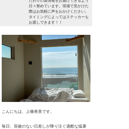
だわりの波情報をお届けできるよう
湘南
お知らせ
日々努めています。現場で見かけた
今月のプレゼント
際はお気軽に声をおかけください。
千葉北
その他
タイミングによってはステッカーも
お渡しできます！！
伊豆
ルール＆How to
千葉南
VOTE!
大阪
サーファーズ
四国
沖縄
こんにちは、上條将美です。
ライター/寄稿メディア
毎日、容赦のない日差しが降り注ぐ過酷な猛暑