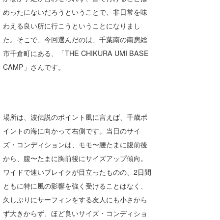
めったにないだろうということで、非日常を味
喜納海人
KID
わえる良い所に行こうということになりまし
KOBU
た。そこで、今回選んだのは、千葉南の南房総
KY
市千倉町にある、「THE CHIKURA UMI BASE
CAMP」さんです。
MIN
mitz
OYZ
場所は、波伝説のポイント風に言えば、千歳ポ
イントの海に向かって右側です。当日のサイ
S.K
ズ・コンディションは、モモ〜腰たまに腹前後
Soulman
から、腹〜たまに胸前後にサイズアップ傾向。
ワイドで速いブレイクが目立ったものの、2日間
VAGY
ともに特に風の影響を強く受けることはなく、
waka☆=
久しぶりにサーフィンをする友人にも小さから
ず大きからず、ほど良いサイズ・コンディショ
YUKI☆