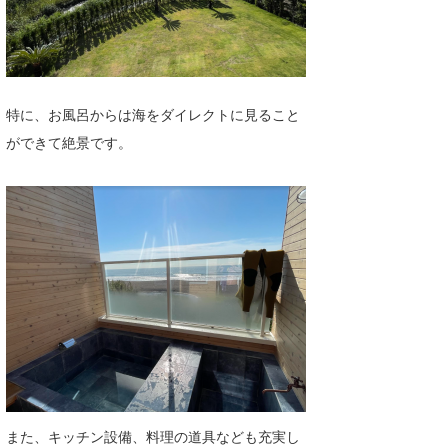
wanda
予報士 hiro.
banpaku
特に、お風呂からは海をダイレクトに見ること
ができて絶景です。
Mr.K
chappy
Romisea
また、キッチン設備、料理の道具なども充実し