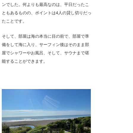
ンでした。何よりも最高なのは、平日だったこ
たっちー
ともあるものの、ポイントは4人の貸し切りだっ
ハンマー
たことです。
まっきー
そして、部屋は海の本当に目の前で、部屋で準
備をして海に入り、サーフィン後はそのまま部
三輪予報士
屋でシャワーやお風呂、そして、サウナまで堪
小川予報士
能することができます。
上田純子
上條将美
唐澤予報士
SancheZ
ゴン
米山予報士