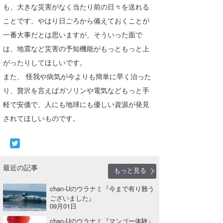
も、大きな災害がなく当たり前の日々を送れる
たっちー
ことです。やはり日ごろから備えておくことが
一番大事だとは思いますが、そういった面で
ハンマー
は、地震など災害の予知機能がもっともっと上
まっきー
がったりしてほしいです。
三輪予報士
また、 怪我や病気が今よりも簡単に早く治った
り、贅沢を言えばガソリンや電気などもっと手
小川予報士
軽で安価で、人にも地球にも優しい資源が発見
上田純子
されてほしいものです。
上條将美
唐澤予報士
最近の記事
もっと見る
SancheZ
chan-Uのウラナミ『今まで有り難う
ゴン
ございました』
09月01日
米山予報士
chan-Uのウラナミ『マンゴー体験』