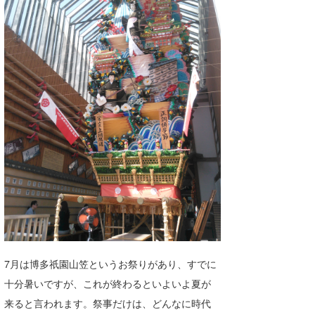
湘南
お知らせ
今月のプレゼント
千葉北
その他
伊豆
ルール＆How to
千葉南
VOTE!
大阪
サーファーズ
四国
沖縄
7月は博多祇園山笠というお祭りがあり、すでに
十分暑いですが、これが終わるといよいよ夏が
来ると言われます。祭事だけは、どんなに時代
ライター/寄稿メディア