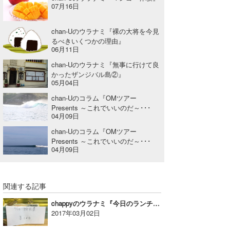
07月16日
wanda
chan-Uのウラナミ『裸の大将を今見
予報士 hiro.
るべきいくつかの理由』
06月11日
banpaku
chan-Uのウラナミ『無事に行けて良
かったザンジバル島②』
Mr.K
05月04日
chan-Uのコラム『OMツアー
chappy
Presents ～これでいいのだ～･･･
04月09日
Romisea
chan-Uのコラム『OMツアー
Presents ～これでいいのだ～･･･
04月09日
関連する記事
chappyのウラナミ『今日のランチはな～にかな！』
2017年03月02日