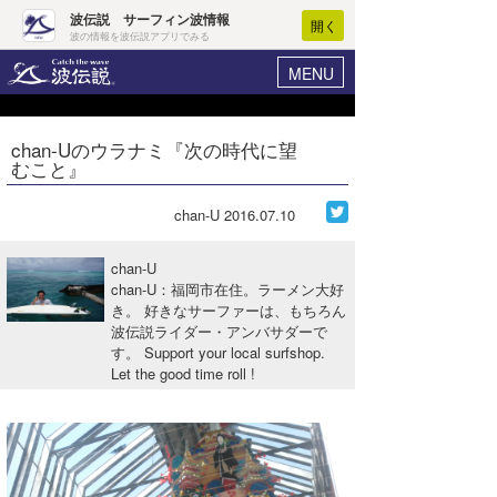
波伝説 サーフィン波情報
開く
波の情報を波伝説アプリでみる
MENU
ニュース
ヘルプ
マイホーム
chan-Uのウラナミ『次の時代に望
Core Surf Japan
むこと』
ログイン
コンテスト
新規会員登録
chan-U
2016.07.10
ファッション/グッズ
波情報･概況
chan-U
アート＆エンタメ
chan-U：福岡市在住。ラーメン大好
波予想ツール
WAVE HUNTER
き。 好きなサーファーは、もちろん
波伝説ライダー・アンバサダーで
コラム
気象情報
す。 Support your local surfshop.
Let the good time roll !
トラベル
ニュース
ショップ情報
サーフィンエリアガイド
ショップ情報
ウラナミ
会員メニュー