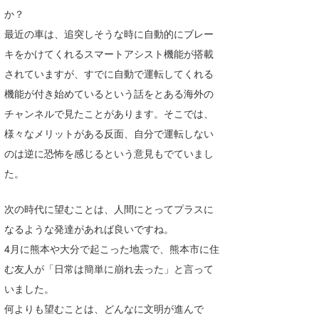
か？
喜納海人
KID
最近の車は、追突しそうな時に自動的にブレー
KOBU
キをかけてくれるスマートアシスト機能が搭載
されていますが、すでに自動で運転してくれる
KY
機能が付き始めているという話をとある海外の
MIN
チャンネルで見たことがあります。そこでは、
様々なメリットがある反面、自分で運転しない
mitz
のは逆に恐怖を感じるという意見もでていまし
OYZ
た。
S.K
次の時代に望むことは、人間にとってプラスに
Soulman
なるような発達があれば良いですね。
4月に熊本や大分で起こった地震で、熊本市に住
VAGY
む友人が「日常は簡単に崩れ去った」と言って
waka☆=
いました。
何よりも望むことは、どんなに文明が進んで
YUKI☆