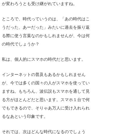
が変わろうとも受け継がれていますね。
Core Surf Japan
ところで、時代っていうのは、「あの時代はこ
メディア
Naoya Kimoto
うだった、あーだった」みたいに過去を振り返
波伝説アンバサダー/プロライダー
mitsuteru Kamio
SURFMEDIA
る際に使う言葉なのかもしれませんが、今は何
波伝説スタッフ
Yasunari Inoue
Colors MAGAZINE
福島寿実子
の時代でしょうか？
Yoshiyuki Obata
WAVAL
中浦“JET”章
☆加藤
波伝説
私は、個人的にスマホの時代だと思います。
arukasvision
嵯峨明日香
+☆maki☆+
インターネットの普及もあるかもしれません
DELTA FORCE SURF
進士剛光
Aichan
が、今では多くの国々の人がスマホを使ってい
ますね。もちろん、波伝説もスマホを通して見
CBA Films
田原啓江
chan-U
る方がほとんどだと思います。スマホ１台で何
熊谷素子
植村未来
ECE
でもできるので、そりゃあ万人に受け入れられ
るなあという印象です。
NOBUFUKU
G◎Da
大野”MAR”修聖
H
それでは、次はどんな時代になるのでしょう