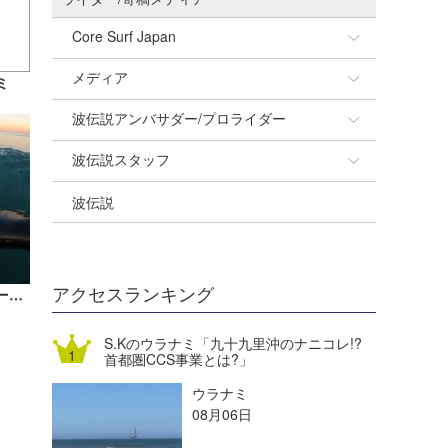
Core Surf Japan
メディア
Naoya Kimoto
ミ
波伝説アンバサダー/プロライダー
mitsuteru Kamio
SURFMEDIA
波伝説スタッフ
Yasunari Inoue
Colors MAGAZINE
福島寿実子
波伝説
Yoshiyuki Obata
WAVAL
中浦“JET”章
☆加藤
arukasvision
嵯峨明日香
+☆maki☆+
DELTA FORCE SURF
進士剛光
Aichan
アクセスランキング
竹内予報士のウラナミ『冬の千葉北サーフィン』
CBA Films
田原啓江
chan-U
S.Kのウラナミ「九十九里沖のナニコレ!?
首都圏CCS事業とは?」
熊谷素子
植村未来
ECE
ウラナミ
NOBUFUKU
G◎Da
08月06日