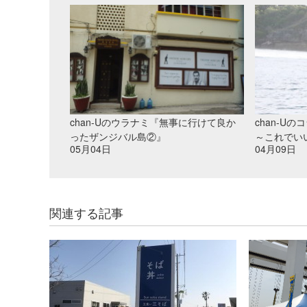
chan-Uのウラナミ『無事に行けて良か
chan-Uの
ったザンジバル島②』
～これでいい
05月04日
04月09日
関連する記事