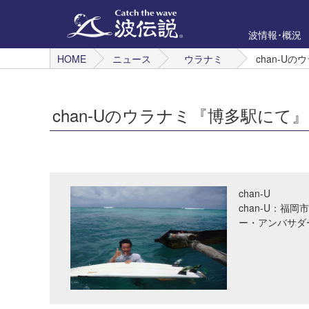
波情報･概況
HOME
ニュース
ウラナミ
chan-U
chan-Uのウラナミ『博多駅にて』
chan-U
chan-U：
ー・アンバサダーです。 S