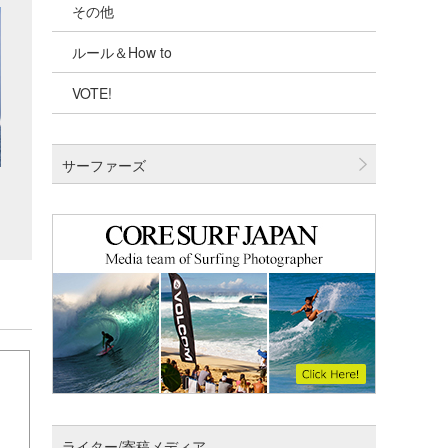
その他
千葉北
ルール＆How to
伊豆
VOTE!
千葉南
大阪
サーファーズ
四国
沖縄
ライター/寄稿メディア