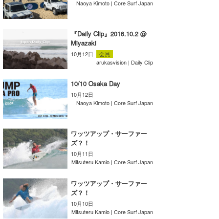
Naoya Kimoto | Core Surf Japan
湘南
お知らせ
今月のプレゼント
千葉北
その他
『Daily Clip』2016.10.2 @
Miyazaki
伊豆
ルール＆How to
10月12日
会員
arukasvision | Daily Clip
千葉南
VOTE!
10/10 Osaka Day
大阪
10月12日
サーファーズ
Naoya Kimoto | Core Surf Japan
四国
沖縄
ワッツアップ・サーファー
ズ？！
10月11日
Mitsuteru Kamio | Core Surf Japan
ワッツアップ・サーファー
ズ？！
10月10日
ライター/寄稿メディア
Mitsuteru Kamio | Core Surf Japan