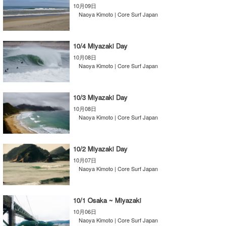
10月09日
喜納海人
KID
Naoya Kimoto | Core Surf Japan
KOBU
10/4 Miyazaki Day
KY
10月08日
Naoya Kimoto | Core Surf Japan
MIN
mitz
10/3 Miyazaki Day
10月08日
OYZ
Naoya Kimoto | Core Surf Japan
S.K
10/2 Miyazaki Day
Soulman
10月07日
Naoya Kimoto | Core Surf Japan
VAGY
waka☆=
10/1 Osaka ~ Miyazaki
10月06日
YUKI☆
Naoya Kimoto | Core Surf Japan