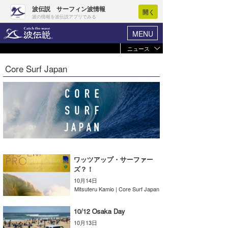
波伝説 サーフィン波情報
開く
波の情報を波伝説アプリでみる
MENU
ニュース
ヘルプ
マイホーム
Core Surf Japan
Core Surf Japan
ログイン
コンテスト
新規会員登録
ファッション/グッズ
波情報･概況
アート＆エンタメ
波予想ツール
WAVE HUNTER
コラム
気象情報
ワッツアップ・サーファー
ズ？！
トラベル
ニュース
10月14日
Mitsuteru Kamio | Core Surf Japan
ショップ情報
サーフィンエリアガイド
10/12 Osaka Day
ショップ情報
ウラナミ
会員メニュー
10月13日