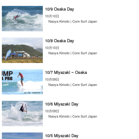
Core Surf Japan
10/9 Osaka Day
10月10日
メディア
Naoya Kimoto
Naoya Kimoto | Core Surf Japan
波伝説アンバサダー/プロライダー
mitsuteru Kamio
SURFMEDIA
10/8 Osaka Day
波伝説スタッフ
Yasunari Inoue
Colors MAGAZINE
福島寿実子
10月10日
Naoya Kimoto | Core Surf Japan
Yoshiyuki Obata
WAVAL
中浦“JET”章
☆加藤
波伝説
arukasvision
嵯峨明日香
+☆maki☆+
10/7 Miyazaki ~ Osaka
10月09日
DELTA FORCE SURF
進士剛光
Aichan
Naoya Kimoto | Core Surf Japan
CBA Films
田原啓江
chan-U
10/6 Miyazaki Day
熊谷素子
植村未来
ECE
10月09日
Naoya Kimoto | Core Surf Japan
NOBUFUKU
G◎Da
大野”MAR”修聖
H
10/5 Miyazaki Day