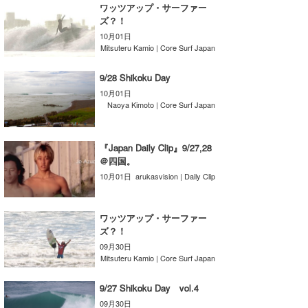
ワッツアップ・サーファー
ズ？！
wanda
10月01日
Mitsuteru Kamio | Core Surf Japan
予報士 hiro.
9/28 Shikoku Day
banpaku
10月01日
Naoya Kimoto | Core Surf Japan
Mr.K
chappy
『Japan Daily Clip』9/27,28
＠四国。
Romisea
10月01日
arukasvision | Daily Clip
ワッツアップ・サーファー
ズ？！
09月30日
Mitsuteru Kamio | Core Surf Japan
9/27 Shikoku Day vol.4
09月30日