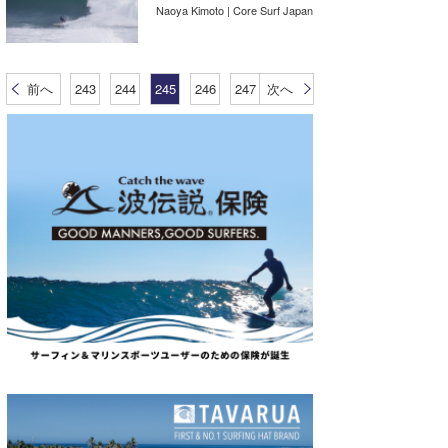
Naoya Kimoto | Core Surf Japan
前へ
243
244
245
246
247
次へ