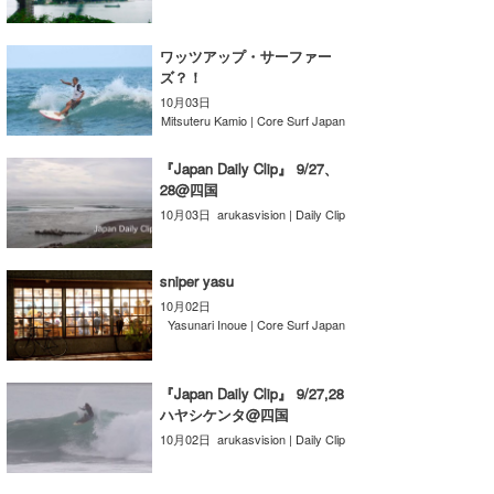
たっちー
ワッツアップ・サーファー
ハンマー
ズ？！
10月03日
まっきー
Mitsuteru Kamio | Core Surf Japan
三輪予報士
『Japan Daily Clip』 9/27、
28@四国
小川予報士
10月03日
arukasvision | Daily Clip
上田純子
sniper yasu
上條将美
10月02日
Yasunari Inoue | Core Surf Japan
唐澤予報士
SancheZ
『Japan Daily Clip』 9/27,28
ハヤシケンタ@四国
ゴン
10月02日
arukasvision | Daily Clip
米山予報士