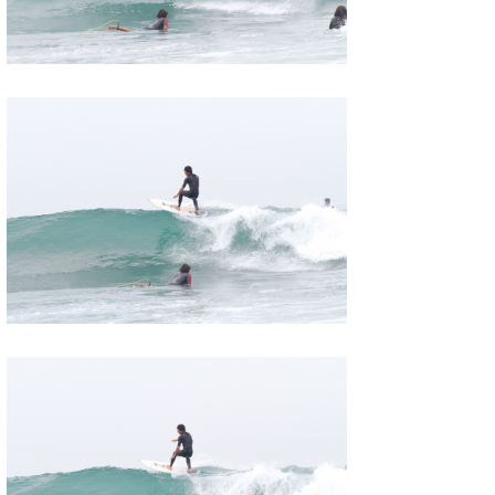
喜納海人
KID
KOBU
KY
MIN
mitz
OYZ
S.K
Soulman
VAGY
waka☆=
YUKI☆