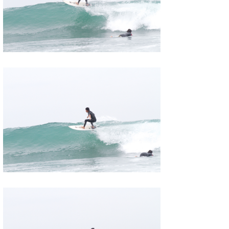
wanda
予報士 hiro.
banpaku
Mr.K
chappy
Romisea