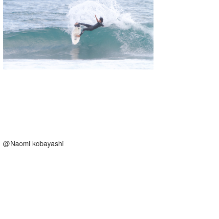
湘南
お知らせ
今月のプレゼント
千葉北
その他
伊豆
ルール＆How to
千葉南
VOTE!
大阪
サーファーズ
四国
沖縄
@Naomi kobayashi
ライター/寄稿メディア