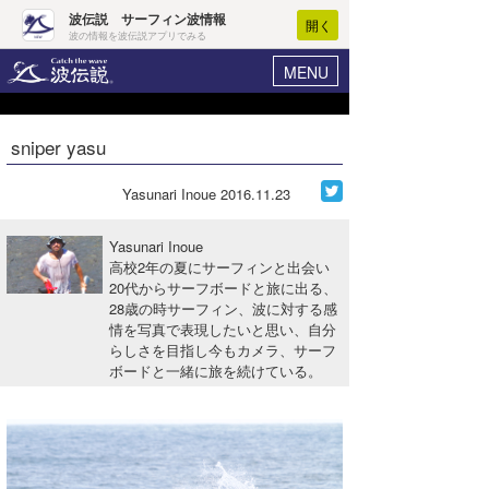
波伝説 サーフィン波情報
開く
波の情報を波伝説アプリでみる
MENU
ニュース
ヘルプ
マイホーム
sniper yasu
Core Surf Japan
ログイン
コンテスト
Yasunari Inoue
2016.11.23
新規会員登録
ファッション/グッズ
Yasunari Inoue
波情報･概況
高校2年の夏にサーフィンと出会い
アート＆エンタメ
20代からサーフボードと旅に出る、
波予想ツール
WAVE HUNTER
28歳の時サーフィン、波に対する感
コラム
情を写真で表現したいと思い、自分
気象情報
らしさを目指し今もカメラ、サーフ
ボードと一緒に旅を続けている。
トラベル
ニュース
ショップ情報
サーフィンエリアガイド
ショップ情報
ウラナミ
会員メニュー