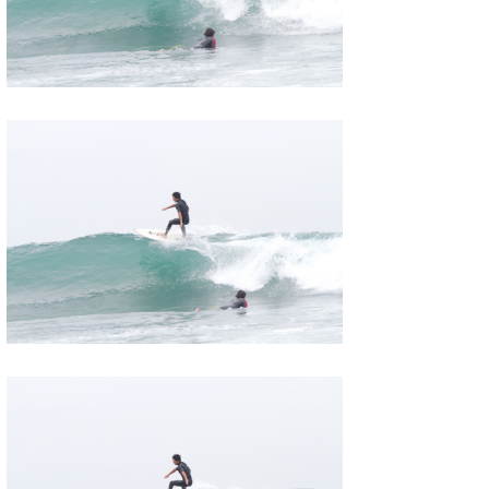
たっちー
ハンマー
まっきー
三輪予報士
小川予報士
上田純子
上條将美
唐澤予報士
SancheZ
ゴン
米山予報士