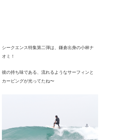
Core Surf Japan
メディア
Naoya Kimoto
波伝説アンバサダー/プロライダー
mitsuteru Kamio
SURFMEDIA
波伝説スタッフ
Yasunari Inoue
Colors MAGAZINE
福島寿実子
シークエンス特集第二弾は、鎌倉出身の小林ナ
オミ！
Yoshiyuki Obata
WAVAL
中浦“JET”章
☆加藤
波伝説
arukasvision
嵯峨明日香
+☆maki☆+
彼の持ち味である、流れるようなサーフィンと
カービングが光ってたね〜
DELTA FORCE SURF
進士剛光
Aichan
CBA Films
田原啓江
chan-U
熊谷素子
植村未来
ECE
NOBUFUKU
G◎Da
大野”MAR”修聖
H