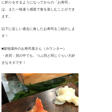
に釣りをするようになってからの「お寿司」
wanda
は、また一味違う感覚で食を楽しむことができ
ます。
予報士 hiro.
banpaku
以下に近しい過去に食したお寿司をご紹介しま
す！
Mr.K
■築地場外のお寿司屋さん（カウンター）
chappy
・赤貝：貝の中でも、つぶ貝と同じぐらい大好
Romisea
きなネタです！