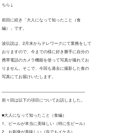
ちら↓
喜納海人
KID
前回に続き「大人になって知ったこと（食
KOBU
編）」です。
KY
波伝説は、2月末からテレワークにて業務をして
MIN
おりますので、今までの様に好き勝手に自分の
mitz
携帯電話のカメラ機能を使って写真が撮れてお
りません。そこで、今回も過去に撮影した食の
OYZ
写真にてお届けいたします。
S.K
————————————————————
Soulman
前々回は以下の項目についてお話しました。
VAGY
■大人になって知ったこと（食編）
waka☆=
1、ビールが本当に美味しい（特に生ビール）
YUKI☆
2、お刺身が美味しい（塩でもイケる）