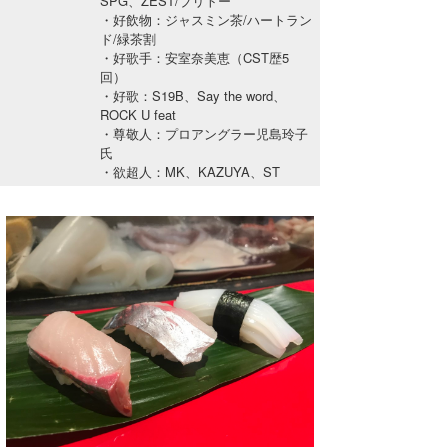
SPG、ZEST/ブリトー
湘南
お知らせ
・好飲物：ジャスミン茶/ハートラン
今月のプレゼント
ド/緑茶割
千葉北
その他
・好歌手：安室奈美恵（CST歴5
回）
・好歌：S19B、Say the word、
伊豆
ルール＆How to
ROCK U feat
・尊敬人：プロアングラー児島玲子
千葉南
VOTE!
氏
・欲超人：MK、KAZUYA、ST
大阪
サーファーズ
四国
沖縄
ライター/寄稿メディア