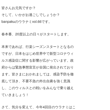
Core Surf Japan
皆さんお元気ですか？
そして、いかがお過ごしでしょうか？
メディア
Naoya Kimoto
banpakuのウラナミvol.66です。
波伝説アンバサダー/プロライダー
mitsuteru Kamio
SURFMEDIA
春本番、20度以上の日々がスタートします。
波伝説スタッフ
Yasunari Inoue
Colors MAGAZINE
福島寿実子
Yoshiyuki Obata
WAVAL
中浦“JET”章
☆加藤
波伝説
本来であれば、行楽シーズンスタートとなるの
ですが、日本をはじめ世界中で新型コロナウィ
arukasvision
嵯峨明日香
+☆maki☆+
ルス感染症に関する影響が広がっています。政
DELTA FORCE SURF
進士剛光
Aichan
府からは緊急事態宣言が全国に発出されており
ます。皆さまにおかれましては、感染予防を徹
CBA Films
田原啓江
chan-U
底して頂き、不要不急の外出自粛を強く意識
熊谷素子
植村未来
ECE
し、このウィルスとの戦いをみんなで乗り越え
ていきましょう！
NOBUFUKU
G◎Da
大野”MAR”修聖
H
さて、気分を変えて、今年4回目のウラナミはこ