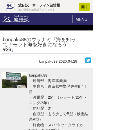
波伝説 サーフィン波情報
開く
波の情報を波伝説アプリでみる
MENU
ニュース
ヘルプ
マイホーム
banpaku88のウラナミ『海を知っ
Core Surf Japan
て！モット海を好きになろう
ログイン
♥26』
コンテスト
新規会員登録
banpaku88
2020.04.29
ファッション/グッズ
波情報･概況
アート＆エンタメ
banpaku88
波予想ツール
WAVE HUNTER
・所属部：海洋事業局
・生育ち：東京都中野区弥生町1丁
コラム
気象情報
目
・波乗歴：25年（ショート/25年・
トラベル
ニュース
ロング/5年）
・釣り歴：3年
ショップ情報
サーフィンエリアガイド
・血液型：もう少しでB型（検査結
果A型）
ショップ情報
ウラナミ
会員メニュー
・好食物：スパゴ/ウニタライカ