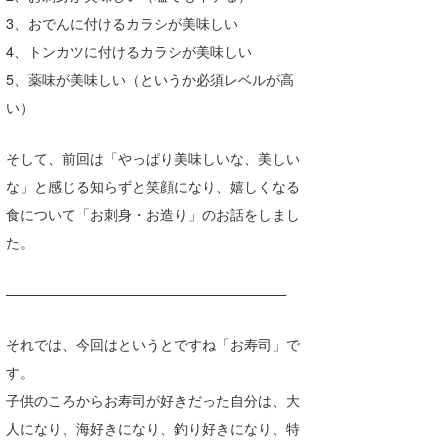
3、おでんに付けるカラシが美味しい
たっちー
4、トンカツに付けるカラシが美味しい
ハンマー
5、薬味が美味しい（というか必須レベルが高
い）
まっきー
三輪予報士
そして、前回は「やっぱり美味しいな、美しい
な」と感じる知らずと笑顔になり、嬉しくなる
小川予報士
食について「お刺身・お造り」のお話をしまし
上田純子
た。
上條将美
————————————————————
唐澤予報士
それでは、今回はというとですね「お寿司」で
SancheZ
す。
ゴン
子供のころからお寿司が好きだった自分は、大
人になり、海好きになり、釣り好きになり、特
米山予報士