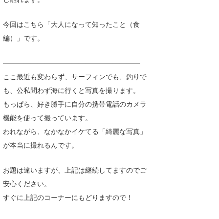
喜納海人
KID
今回はこちら「大人になって知ったこと（食
KOBU
編）」です。
KY
————————————————————
MIN
ここ最近も変わらず、サーフィンでも、釣りで
も、公私問わず海に行くと写真を撮ります。
mitz
もっぱら、好き勝手に自分の携帯電話のカメラ
OYZ
機能を使って撮っています。
われながら、なかなかイケてる「綺麗な写真」
S.K
が本当に撮れるんです。
Soulman
お題は違いますが、上記は継続してますのでご
VAGY
安心ください。
waka☆=
すぐに上記のコーナーにもどりますので！
YUKI☆