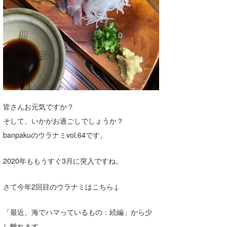
Core Surf Japan
メディア
Naoya Kimoto
波伝説アンバサダー/プロライダー
mitsuteru Kamio
SURFMEDIA
波伝説スタッフ
Yasunari Inoue
Colors MAGAZINE
福島寿実子
Yoshiyuki Obata
WAVAL
中浦“JET”章
☆加藤
波伝説
皆さんお元気ですか？
arukasvision
嵯峨明日香
+☆maki☆+
そして、いかがお過ごしでしょうか？
banpakuのウラナミvol.64です。
DELTA FORCE SURF
進士剛光
Aichan
CBA Films
田原啓江
chan-U
2020年ももうすぐ3月に突入ですね。
熊谷素子
植村未来
ECE
さて今年2回目のウラナミはこちら↓
NOBUFUKU
G◎Da
「最近、海でハマっているもの：続編」から少
大野”MAR”修聖
H
し離れます。