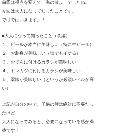
前回は視点を変えて「海の散歩」でしたね。
たっちー
今回は大人になって知ったことです。
ではではいきますよ！
ハンマー
まっきー
■大人になって知ったこと（食編）
１、ビールが本当に美味しい（特に生ビール）
三輪予報士
２、お刺身が美味しい（塩でもイケる）
小川予報士
３、おでんに付けるカラシが美味しい
４、トンカツに付けるカラシが美味しい
上田純子
５、薬味が美味しい（というか必須レベルが高
上條将美
い）
唐澤予報士
上記が自分の中で、子供の時は絶対に不要だっ
SancheZ
たけど、
大人になってみると、必要になっている感が満
ゴン
載です！
米山予報士