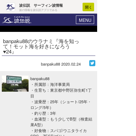
波伝説 サーフィン波情報
開く
波の情報を波伝説アプリでみる
MENU
ニュース
ヘルプ
マイホーム
banpaku88のウラナミ『海を知っ
Core Surf Japan
て！モット海を好きになろう
ログイン
♥24』
コンテスト
新規会員登録
banpaku88
2020.02.24
ファッション/グッズ
波情報･概況
アート＆エンタメ
banpaku88
波予想ツール
WAVE HUNTER
・所属部：海洋事業局
・生育ち：東京都中野区弥生町1丁
コラム
気象情報
目
・波乗歴：25年（ショート/25年・
トラベル
ニュース
ロング/5年）
・釣り歴：3年
ショップ情報
サーフィンエリアガイド
・血液型：もう少しでB型（検査結
果A型）
ショップ情報
ウラナミ
会員メニュー
・好食物：スパゴ/ウニタライカ