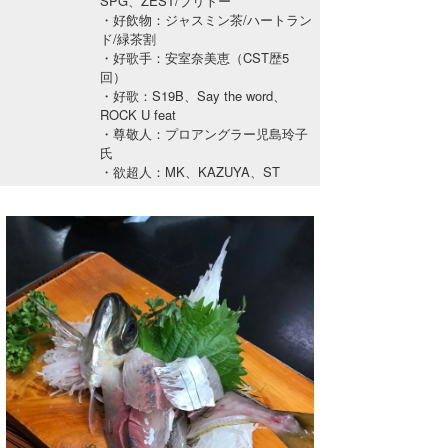
SPG、ZEST/ブリトー
湘南
お知らせ
・好飲物：ジャスミン茶/ハートラン
今月のプレゼント
ド/緑茶割
千葉北
その他
・好歌手：安室奈美恵（CST歴5
回）
・好歌：S19B、Say the word、
伊豆
ルール＆How to
ROCK U feat
・尊敬人：プロアングラー児島玲子
千葉南
VOTE!
氏
・欲超人：MK、KAZUYA、ST
大阪
サーファーズ
四国
沖縄
ライター/寄稿メディア