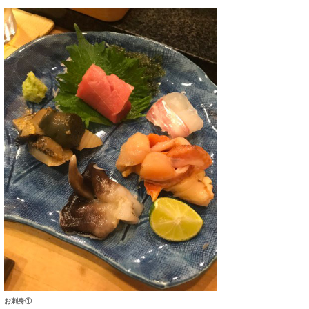
wanda
予報士 hiro.
banpaku
Mr.K
chappy
Romisea
お刺身①