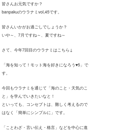
皆さんお元気ですか？
Core Surf Japan
banpakuのウラナミvol,45です。
メディア
Naoya Kimoto
皆さんいかがお過ごしでしょうか？
波伝説アンバサダー/プロライダー
mitsuteru Kamio
SURFMEDIA
いや～、7月ですね～、夏ですね～
波伝説スタッフ
Yasunari Inoue
Colors MAGAZINE
福島寿実子
さて、今年7回目のウラナミはこちら↓
Yoshiyuki Obata
WAVAL
中浦“JET”章
☆加藤
波伝説
「海を知って！モット海を好きになろう♥5」で
arukasvision
嵯峨明日香
+☆maki☆+
す。
DELTA FORCE SURF
進士剛光
Aichan
今回もウラナミを通じて「海のこと・天気のこ
CBA Films
田原啓江
chan-U
と」を学んでいきたいなと！
熊谷素子
植村未来
ECE
といっても、コンセプトは、難しく考えるので
はなく「簡単にシンプルに」です。
NOBUFUKU
G◎Da
大野”MAR”修聖
H
「ことわざ・言い伝え・格言」などを中心に進