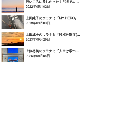
若いころに欲しかった！P2Eでエンドレスサマーできたじゃん｜MINのウラナミVol.358
2022年05月02日
上田純子のウラナミ『MY HERO』
2018年09月03日
上田純子のウラナミ『腰椎分離症(疲労骨折)』
2023年09月29日
上條将美のウラナミ『人生は暇つぶし？！』
2026年08月04日