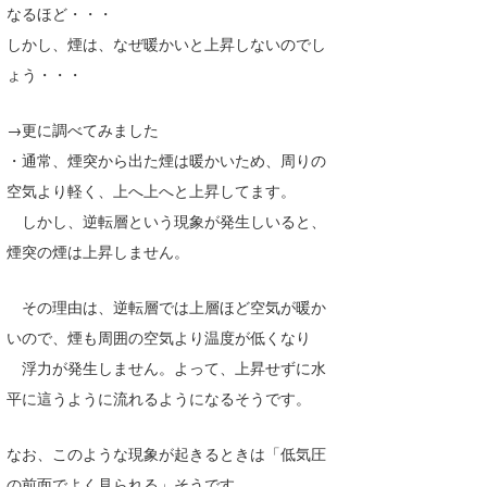
なるほど・・・
たっちー
しかし、煙は、なぜ暖かいと上昇しないのでし
ょう・・・
ハンマー
まっきー
→更に調べてみました
・通常、煙突から出た煙は暖かいため、周りの
三輪予報士
空気より軽く、上へ上へと上昇してます。
小川予報士
しかし、逆転層という現象が発生しいると、
煙突の煙は上昇しません。
上田純子
上條将美
その理由は、逆転層では上層ほど空気が暖か
いので、煙も周囲の空気より温度が低くなり
唐澤予報士
浮力が発生しません。よって、上昇せずに水
SancheZ
平に這うように流れるようになるそうです。
ゴン
なお、このような現象が起きるときは「低気圧
米山予報士
の前面でよく見られる」そうです。