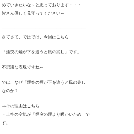
めていきたいな～と思っております・・・
喜納海人
KID
皆さん優しく見守ってください～
KOBU
————————————————————
KY
さてさて、ではでは、今回はこちら
MIN
「煙突の煙が下を這うと風の兆し」です。
mitz
不思議な表現ですね～
OYZ
S.K
では、なぜ「煙突の煙が下を這うと風の兆し」
なのか？
Soulman
→その理由はこちら
VAGY
・上空の空気が「煙突の煙より暖かいため」で
waka☆=
す。
YUKI☆