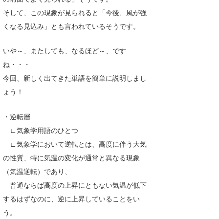
そして、この現象が見られると「今後、風が強
wanda
くなる見込み」とも言われているそうです。
予報士 hiro.
いや～、またしても、なるほど～、です
banpaku
ね・・・
Mr.K
今回、新しく出てきた単語を簡単に説明しまし
ょう！
chappy
Romisea
・逆転層
∟気象学用語のひとつ
∟気象学において逆転とは、高度に伴う大気
の性質、特に気温の変化が通常と異なる現象
（気温逆転）であり、
普通ならば高度の上昇にともない気温が低下
するはずなのに、逆に上昇していることをい
う。