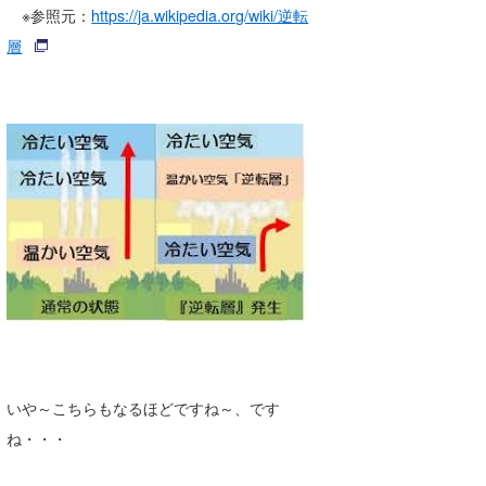
※参照元：
https://ja.wikipedia.org/wiki/逆転
層
いや～こちらもなるほどですね～、です
ね・・・