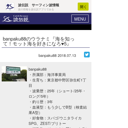
波伝説 サーフィン波情報
開く
波の情報を波伝説アプリでみる
MENU
ニュース
ヘルプ
マイホーム
banpaku88のウラナミ『海を知っ
Core Surf Japan
て！モット海を好きになろ♥5』
ログイン
コンテスト
新規会員登録
banpaku88
2018.07.13
ファッション/グッズ
波情報･概況
banpaku88
アート＆エンタメ
・所属部：海洋事業局
波予想ツール
WAVE HUNTER
・生育ち：東京都中野区弥生町1丁
目
コラム
気象情報
・波乗歴：25年（ショート/25年・
ロング/5年）
トラベル
ニュース
・釣り歴：3年
・血液型：もう少しでB型（検査結
ショップ情報
サーフィンエリアガイド
果A型）
・好食物：スパゴ/ウニタライカ
ショップ情報
ウラナミ
会員メニュー
SPG、ZEST/ブリトー