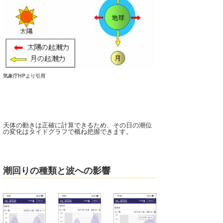
たっちー
ハンマー
まっきー
三輪予報士
気象庁HPより引用
小川予報士
上田純子
天体の動きは正確に計算できるため、その日の潮位
の変化はタイドグラフで概ね把握できます。
上條将美
唐澤予報士
潮回りの種類と波への影響
SancheZ
ゴン
米山予報士