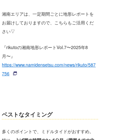
湘南エリアは、一定期間ごとに地形レポートを
お届けしておりますので、こちらもご活用くだ
さい▽
『rikutoの湘南地形レポートVol.7〜2025年8
月〜』
https://www.namidensetsu.com/news/rikuto/587
756
ベストなタイミング
多くのポイントで、ミドルタイドがおすすめ。
特に、
上げ潮の時間の3〜5分目（満潮までの中