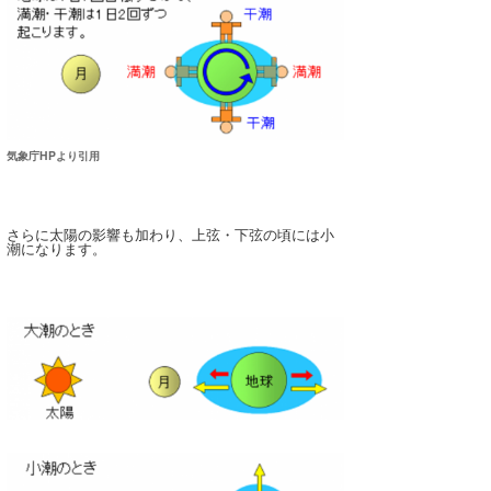
喜納海人
KID
KOBU
KY
気象庁HPより引用
MIN
mitz
さらに太陽の影響も加わり、上弦・下弦の頃には小
潮になります。
OYZ
S.K
Soulman
VAGY
waka☆=
YUKI☆