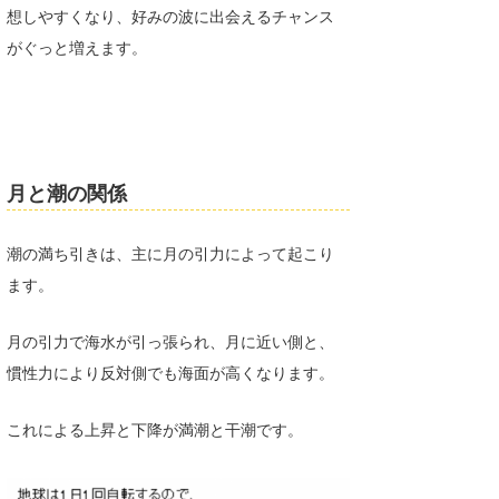
想しやすくなり、好みの波に出会えるチャンス
Core Surf Japan
がぐっと増えます。
メディア
Naoya Kimoto
波伝説アンバサダー/プロライダー
mitsuteru Kamio
SURFMEDIA
波伝説スタッフ
Yasunari Inoue
Colors MAGAZINE
福島寿実子
月と潮の関係
Yoshiyuki Obata
WAVAL
中浦“JET”章
☆加藤
波伝説
潮の満ち引きは、主に月の引力によって起こり
arukasvision
嵯峨明日香
+☆maki☆+
ます。
DELTA FORCE SURF
進士剛光
Aichan
月の引力で海水が引っ張られ、月に近い側と、
CBA Films
田原啓江
chan-U
慣性力により反対側でも海面が高くなります。
熊谷素子
植村未来
ECE
これによる上昇と下降が満潮と干潮です。
NOBUFUKU
G◎Da
大野”MAR”修聖
H