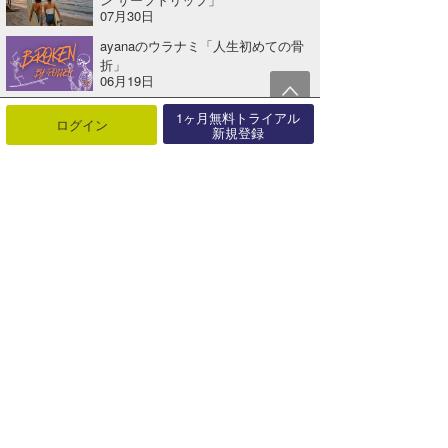
07月30日
ayanaのウラナミ「人生初めての骨
折」
06月19日
ayanaのウラナミ「はじめてのキス
1ヶ月無料トライアル
ログイン
釣り」
新規登録
05月11日
ayanaのウラナミ「花粉症、完全攻
略？！」
03月30日
ayanaのウラナミ「湘南とGoogleマ
ップ」
02月17日
ayanaのウラナミ「うちのオカメイ
ンコが、今日もかわいい件」
01月08日
関連する記事
☆加藤のコラム『波をシェアする至福の旅へVol.2』