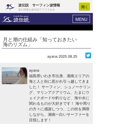
波伝説 サーフィン波情報
開く
波の情報を波伝説アプリでみる
MENU
ニュース
ヘルプ
マイホーム
月と潮の仕組み「知っておきたい
Core Surf Japan
海のリズム」
ログイン
コンテスト
新規会員登録
ayana
2025.08.25
ファッション/グッズ
波情報･概況
ayana
アート＆エンタメ
福島県いわき市出身、湘南エリアの
波予想ツール
WAVE HUNTER
海と人と街に惹かれ引っ越してきま
した！ サーフィン、シュノーケリン
コラム
気象情報
グ、マリンアクアリウム、たまにウ
ェイクボードや釣りなど、海や水に
トラベル
ニュース
関わるものが大好きです！ 海や周り
の方々に感謝しつつ、この街を満喫
ショップ情報
サーフィンエリアガイド
しながら、湘南一白いサーファーを
目指します！
ショップ情報
ウラナミ
会員メニュー