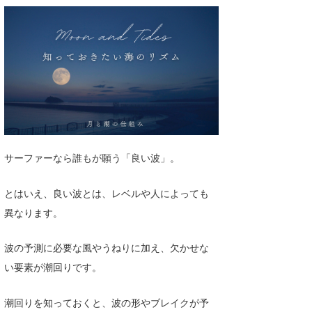
湘南
お知らせ
今月のプレゼント
千葉北
その他
伊豆
ルール＆How to
千葉南
VOTE!
大阪
サーファーズ
四国
サーファーなら誰もが願う「良い波」。
沖縄
とはいえ、良い波とは、レベルや人によっても
異なります。
波の予測に必要な風やうねりに加え、欠かせな
い要素が潮回りです。
潮回りを知っておくと、波の形やブレイクが予
ライター/寄稿メディア