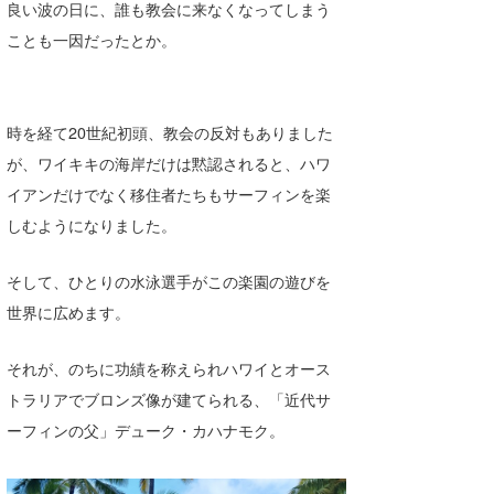
良い波の日に、誰も教会に来なくなってしまう
wanda
ことも一因だったとか。
予報士 hiro.
banpaku
時を経て20世紀初頭、教会の反対もありました
が、ワイキキの海岸だけは黙認されると、ハワ
Mr.K
イアンだけでなく移住者たちもサーフィンを楽
chappy
しむようになりました。
Romisea
そして、ひとりの水泳選手がこの楽園の遊びを
世界に広めます。
それが、のちに功績を称えられハワイとオース
トラリアでブロンズ像が建てられる、「近代サ
ーフィンの父」デューク・カハナモク。