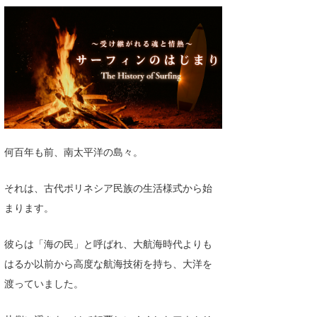
湘南
お知らせ
今月のプレゼント
千葉北
その他
伊豆
ルール＆How to
千葉南
VOTE!
大阪
サーファーズ
何百年も前、南太平洋の島々。
四国
沖縄
それは、古代ポリネシア民族の生活様式から始
まります。
彼らは「海の民」と呼ばれ、大航海時代よりも
はるか以前から高度な航海技術を持ち、大洋を
渡っていました。
ライター/寄稿メディア