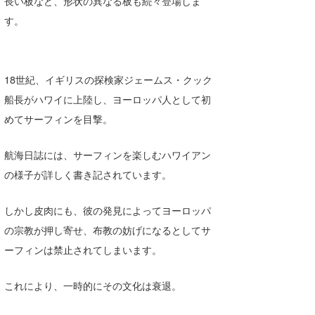
長い板など、形状の異なる板も続々登場しま
たっちー
す。
ハンマー
まっきー
18世紀、イギリスの探検家ジェームス・クック
船長がハワイに上陸し、ヨーロッパ人として初
三輪予報士
めてサーフィンを目撃。
小川予報士
航海日誌には、サーフィンを楽しむハワイアン
上田純子
の様子が詳しく書き記されています。
上條将美
しかし皮肉にも、彼の発見によってヨーロッパ
唐澤予報士
の宗教が押し寄せ、布教の妨げになるとしてサ
ーフィンは禁止されてしまいます。
SancheZ
ゴン
これにより、一時的にその文化は衰退。
米山予報士