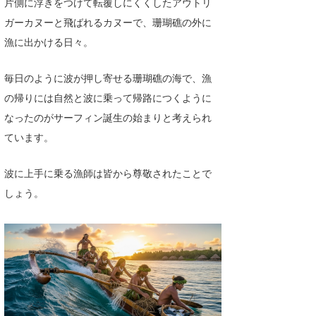
片側に浮きをつけて転覆しにくくしたアウトリ
Core Surf Japan
ガーカヌーと飛ばれるカヌーで、珊瑚礁の外に
漁に出かける日々。
メディア
Naoya Kimoto
波伝説アンバサダー/プロライダー
mitsuteru Kamio
SURFMEDIA
毎日のように波が押し寄せる珊瑚礁の海で、漁
の帰りには自然と波に乗って帰路につくように
波伝説スタッフ
Yasunari Inoue
Colors MAGAZINE
福島寿実子
なったのがサーフィン誕生の始まりと考えられ
Yoshiyuki Obata
WAVAL
中浦“JET”章
☆加藤
波伝説
ています。
arukasvision
嵯峨明日香
+☆maki☆+
波に上手に乗る漁師は皆から尊敬されたことで
DELTA FORCE SURF
進士剛光
Aichan
しょう。
CBA Films
田原啓江
chan-U
熊谷素子
植村未来
ECE
NOBUFUKU
G◎Da
大野”MAR”修聖
H