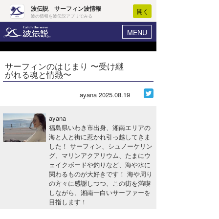
波伝説 サーフィン波情報
開く
波の情報を波伝説アプリでみる
MENU
ニュース
ヘルプ
マイホーム
サーフィンのはじまり 〜受け継
Core Surf Japan
がれる魂と情熱〜
ログイン
コンテスト
新規会員登録
ayana
2025.08.19
ファッション/グッズ
波情報･概況
ayana
アート＆エンタメ
福島県いわき市出身、湘南エリアの
波予想ツール
WAVE HUNTER
海と人と街に惹かれ引っ越してきま
した！ サーフィン、シュノーケリン
コラム
気象情報
グ、マリンアクアリウム、たまにウ
ェイクボードや釣りなど、海や水に
トラベル
ニュース
関わるものが大好きです！ 海や周り
の方々に感謝しつつ、この街を満喫
ショップ情報
サーフィンエリアガイド
しながら、湘南一白いサーファーを
目指します！
ショップ情報
ウラナミ
会員メニュー