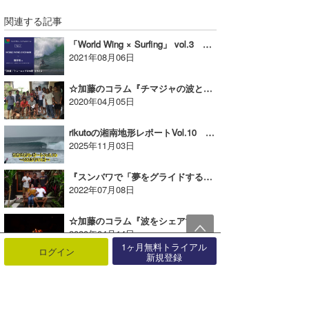
関連する記事
「World Wing × Surfing」 vol.3 堀野稔プロにインタビュー！（前編）
2021年08月06日
☆加藤のコラム『チマジャの波と、パウダーをアモーレする男たち!!Vol.2』
2020年04月05日
rikutoの湘南地形レポートVol.10 〜2025年11月〜
2025年11月03日
『スンバワで「夢をグライドする」 Vol.3』
2022年07月08日
☆加藤のコラム『波をシェアする至福の旅へVol.6』
2020年04月14日
1ヶ月無料トライアル
ログイン
新規登録
☆加藤のコラム『サブ＆ロテ島、これでいいのだ!!Vol.1』
2020年04月03日