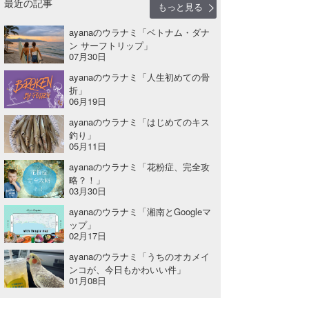
最近の記事
もっと見る
ayanaのウラナミ「ベトナム・ダナ
ン サーフトリップ」
07月30日
ayanaのウラナミ「人生初めての骨
折」
06月19日
ayanaのウラナミ「はじめてのキス
釣り」
05月11日
ayanaのウラナミ「花粉症、完全攻
略？！」
03月30日
ayanaのウラナミ「湘南とGoogleマ
ップ」
02月17日
ayanaのウラナミ「うちのオカメイ
ンコが、今日もかわいい件」
01月08日