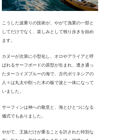
喜納海人
KID
KOBU
こうした波乗りの技術が、やがて漁業の一部と
してだけでなく、楽しみとして独り歩きを始め
KY
ます。
MIN
カヌーが次第に小型化し、オロやアライアと呼
mitz
ばれるサーフボードの原型が生まれ、透き通っ
OYZ
たターコイズブルーの海で、古代ポリネシアの
人々は丸太や削った木の板で波と一体になって
S.K
いました。
Soulman
サーフィンは神への敬意と、海とひとつになる
VAGY
儀式でもありました。
waka☆=
やがて、王族だけが乗ることを許された特別な
YUKI☆