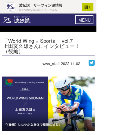
波伝説 サーフィン波情報
開く
波の情報を波伝説アプリでみる
MENU
ニュース
ヘルプ
マイホーム
「World Wing × Sports」 vol.7
Core Surf Japan
上田亥久雄さんにインタビュー！
ログイン
（後編）
コンテスト
新規会員登録
wws_staff
2022.11.02
ファッション/グッズ
波情報･概況
アート＆エンタメ
波予想ツール
WAVE HUNTER
コラム
気象情報
トラベル
ニュース
ショップ情報
サーフィンエリアガイド
ショップ情報
ウラナミ
会員メニュー