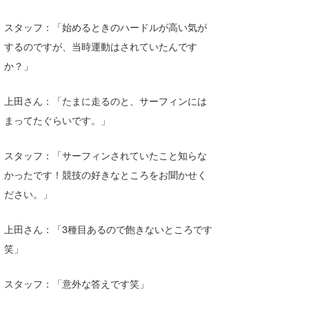
喜納海人
KID
スタッフ：「始めるときのハードルが高い気が
KOBU
するのですが、当時運動はされていたんです
か？」
KY
上田さん：「たまに走るのと、サーフィンには
MIN
まってたぐらいです。」
mitz
スタッフ：「サーフィンされていたこと知らな
OYZ
かったです！競技の好きなところをお聞かせく
S.K
ださい。」
Soulman
上田さん：「3種目あるので飽きないところです
VAGY
笑」
waka☆=
スタッフ：「意外な答えです笑」
YUKI☆