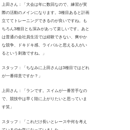
上田さん：「大会は年に数回なので、練習が実
たっちー
際の活動のメインになります。3種目あると計画
ハンマー
立ててトレーニングできるのが良いですね。も
ちろん3種目とも深みがあって楽しいです。あと
まっきー
は普通の会社員生活では経験できない、爽やか
三輪予報士
な競争、ドキドキ感、ライバルと思える人がい
るという刺激ですね。」
小川予報士
スタッフ：「ちなみに上田さんは3種目ではどれ
上田純子
が一番得意ですか？」
上條将美
上田さん：「ランです。スイムが一番苦手なの
唐澤予報士
で、競技中は早く陸に上がりたいと思っていま
SancheZ
す笑」
ゴン
スタッフ：「これだけ長いとレース中何を考え
米山予報士
ているのか気になっていました。」