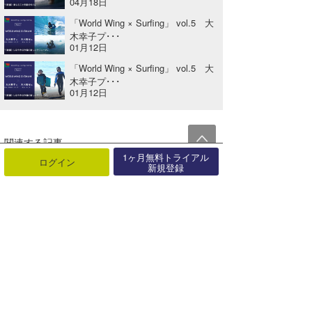
04月18日
「World Wing × Surfing」 vol.5 大
木幸子プ･･･
01月12日
「World Wing × Surfing」 vol.5 大
木幸子プ･･･
01月12日
関連する記事
1ヶ月無料トライアル
ログイン
「World Wing × Surfing」 vol.5 大木幸子プロ・大木咲桜（さら）さんにインタビュー！（前編）
新規登録
2022年01月12日
Be-YOU-tiful People『Follow your heart(心に忠実に生きる) アンドレア・モーラー（Andrea Moller)Vol.4』
2020年01月21日
コンペシーンに復帰を宣言したジュリアン・ウィルソンが来日！波伝説単独インタビュー！
2024年09月27日
ロングボード女子・4度目のグランドチャンピオンを獲得した吉川広夏プロにインタビュー！