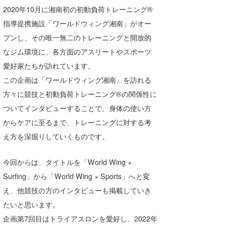
湘南
お知らせ
2020年10月に湘南初の初動負荷トレーニング®
今月のプレゼント
指導提携施設「ワールドウィング湘南」がオー
千葉北
その他
プンし、その唯一無二のトレーニングと開放的
伊豆
ルール＆How to
なジム環境に、各方面のアスリートやスポーツ
愛好家たちが訪れています。
千葉南
VOTE!
この企画は「ワールドウィング湘南」を訪れる
大阪
方々に競技と初動負荷トレーニング®の関係性に
サーファーズ
ついてインタビューすることで、身体の使い方
四国
からケアに至るまで、トレーニングに対する考
沖縄
え方を深掘りしていくものです。
今回からは、タイトルを「World Wing ×
Surfing」から「World Wing × Sports」へと変
え、他競技の方のインタビューも掲載していき
たいと思います。
企画第7回目はトライアスロンを愛好し、2022年
ライター/寄稿メディア