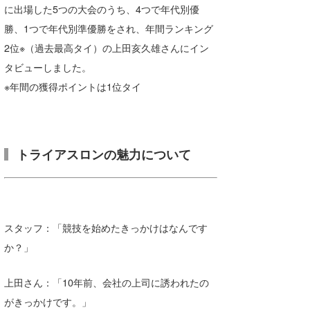
に出場した5つの大会のうち、4つで年代別優
Core Surf Japan
勝、1つで年代別準優勝をされ、年間ランキング
メディア
Naoya Kimoto
2位※（過去最高タイ）の上田亥久雄さんにイン
タビューしました。
波伝説アンバサダー/プロライダー
mitsuteru Kamio
SURFMEDIA
※年間の獲得ポイントは1位タイ
波伝説スタッフ
Yasunari Inoue
Colors MAGAZINE
福島寿実子
Yoshiyuki Obata
WAVAL
中浦“JET”章
☆加藤
波伝説
トライアスロンの魅力について
arukasvision
嵯峨明日香
+☆maki☆+
DELTA FORCE SURF
進士剛光
Aichan
CBA Films
田原啓江
chan-U
スタッフ：「競技を始めたきっかけはなんです
熊谷素子
植村未来
ECE
か？」
NOBUFUKU
G◎Da
上田さん：「10年前、会社の上司に誘われたの
大野”MAR”修聖
H
がきっかけです。」