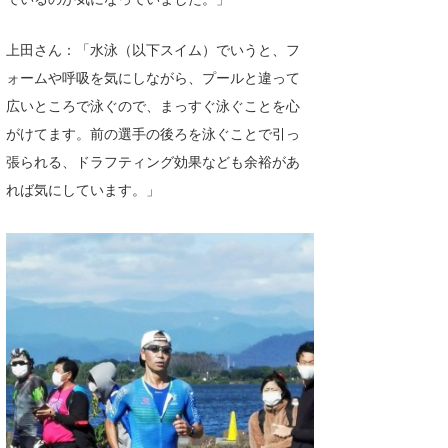
wanda
上田さん：「水泳（以下スイム）でいうと、フ
予報士 hiro.
ォームや呼吸を気にしながら、プールと違って
広いところで泳ぐので、まっすぐ泳ぐことを心
banpaku
がけてます。前の選手の後ろを泳ぐことで引っ
Mr.K
張られる、ドラフティング効果なども余裕があ
れば気にしています。」
chappy
Romisea