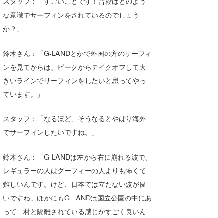
スタッフ：「すごいことです！普段はどのよう
たっちー
な意識でサーフィンをされているのでしょう
か？」
ハンマー
鈴木さん：「G-LANDとかで外国の方のサーフィ
まっきー
ンを見てからは、ピークからテイクオフして大
三輪予報士
きいラインでサーフィンをしたいと思ってやっ
ています。」
小川予報士
上田純子
スタッフ：「なるほど、そうなるとやはり海外
でサーフィンしたいですね。」
上條将美
唐澤予報士
鈴木さん：「G-LANDは左から右に崩れる波で、
レギュラーの人はグーフィーの人よりも怖くて
SancheZ
難しいんです。けど、日本では立たない波が良
ゴン
いですね。ほかにもG-LANDは国立公園の中にあ
って、村と隔離されている感じがすごく良いん
米山予報士