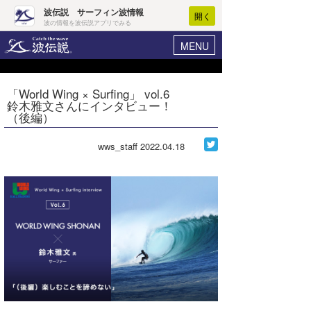
波伝説 サーフィン波情報
開く
波の情報を波伝説アプリでみる
MENU
ニュース
ヘルプ
マイホーム
「World Wing × Surfing」 vol.6
Core Surf Japan
鈴木雅文さんにインタビュー！
ログイン
（後編）
コンテスト
新規会員登録
wws_staff
2022.04.18
ファッション/グッズ
波情報･概況
アート＆エンタメ
波予想ツール
WAVE HUNTER
コラム
気象情報
トラベル
ニュース
ショップ情報
サーフィンエリアガイド
ショップ情報
ウラナミ
会員メニュー