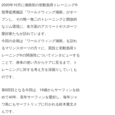
湘南
お知らせ
2020年10月に湘南初の初動負荷トレーニング®
今月のプレゼント
指導提携施設「ワールドウィング湘南」がオー
千葉北
その他
プンし、その唯一無二のトレーニングと開放的
伊豆
ルール＆How to
なジム環境に、各方面のアスリートやスポーツ
愛好家たちが訪れています。
千葉南
VOTE!
今回の企画は「ワールドウィング湘南」を訪れ
大阪
るマリンスポーツの方々に、競技と初動負荷ト
サーファーズ
レーニング®の関係性についてインタビューする
四国
ことで、身体の使い方からケアに至るまで、ト
沖縄
レーニングに対する考え方を深掘りしていくも
のです。
第6回目となる今回は、19歳からサーフィンを始
めて40年、長年サーフィンを愛好し、毎年ジャ
ワ島にもサーフトリップに行かれる鈴木雅文さ
んです。
ライター/寄稿メディア