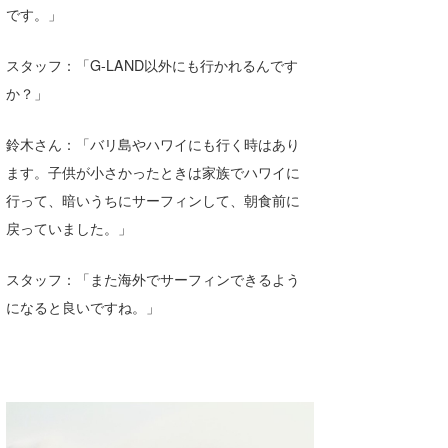
です。」
wanda
スタッフ：「G-LAND以外にも行かれるんです
予報士 hiro.
か？」
banpaku
鈴木さん：「バリ島やハワイにも行く時はあり
Mr.K
ます。子供が小さかったときは家族でハワイに
chappy
行って、暗いうちにサーフィンして、朝食前に
戻っていました。」
Romisea
スタッフ：「また海外でサーフィンできるよう
になると良いですね。」