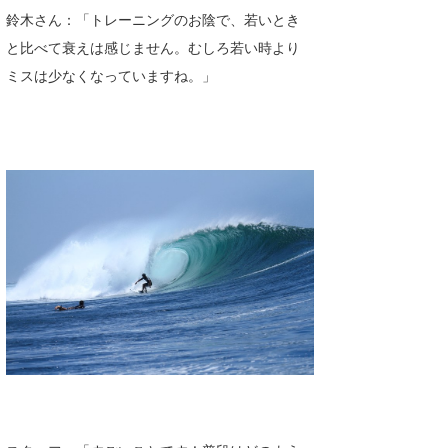
鈴木さん：「トレーニングのお陰で、若いとき
喜納海人
KID
と比べて衰えは感じません。むしろ若い時より
KOBU
ミスは少なくなっていますね。」
KY
MIN
mitz
OYZ
S.K
Soulman
VAGY
waka☆=
YUKI☆