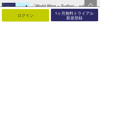
「World Wing × Surfing」 vol.5 大
木幸子プ･･･
1ヶ月無料トライアル
ログイン
01月12日
新規登録
関連する記事
ドノヴァン・フランケンレイター来日！波伝説独占インタビュー！
2024年10月30日
「whitebuffalo」和氣堆人とサポート＆マネジメント契約を締結！
2025年10月10日
TAIJIのチバナミ〜プロフェッショナル〜Vol.4「岩見天獅」
2026年03月06日
GOOD SURFERS PROJECT～波伝説保険への想い～Vo.2
2024年09月01日
上田純子のちょっと聞いてみました！ Vol.8 脇祐史プロ
2022年06月28日