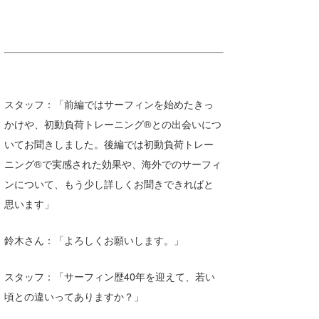
Core Surf Japan
メディア
Naoya Kimoto
波伝説アンバサダー/プロライダー
mitsuteru Kamio
SURFMEDIA
波伝説スタッフ
Yasunari Inoue
Colors MAGAZINE
福島寿実子
スタッフ：「前編ではサーフィンを始めたきっ
かけや、初動負荷トレーニング®との出会いにつ
Yoshiyuki Obata
WAVAL
中浦“JET”章
☆加藤
波伝説
いてお聞きしました。後編では初動負荷トレー
arukasvision
嵯峨明日香
+☆maki☆+
ニング®で実感された効果や、海外でのサーフィ
ンについて、もう少し詳しくお聞きできればと
DELTA FORCE SURF
進士剛光
Aichan
思います」
CBA Films
田原啓江
chan-U
鈴木さん：「よろしくお願いします。」
熊谷素子
植村未来
ECE
スタッフ：「サーフィン歴40年を迎えて、若い
NOBUFUKU
G◎Da
頃との違いってありますか？」
大野”MAR”修聖
H