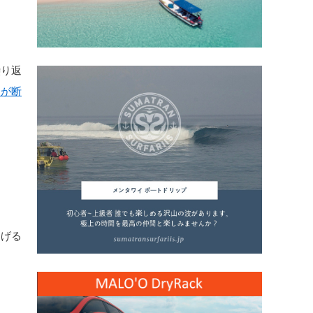
繰り返
ーが断
あげる