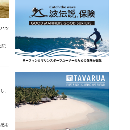
てハッ
の記
認し、
福感を