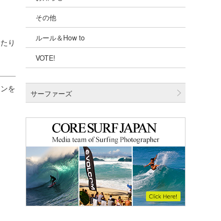
その他
千葉北
ルール＆How to
伊豆
当たり
VOTE!
千葉南
大阪
ィンを
サーファーズ
四国
沖縄