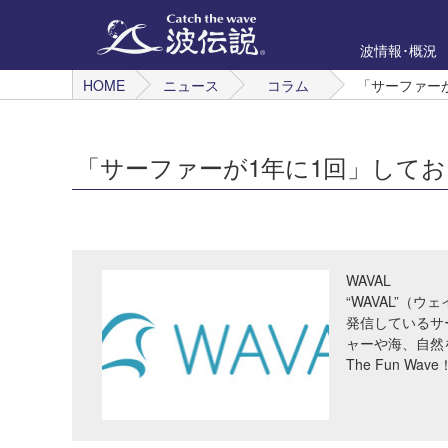
波情報･概況
HOME
ニュース
コラム
「サーファーが
「サーファーが1年に1回」してお
WAVAL
“WAVAL”（
発信しているサ
ャーや海、自然
The Fun Wave