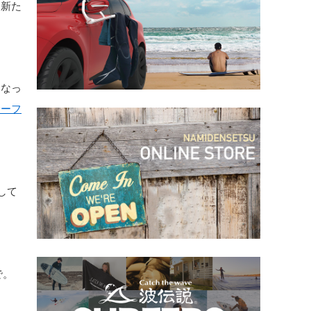
、新た
くなっ
サーフ
して
で。