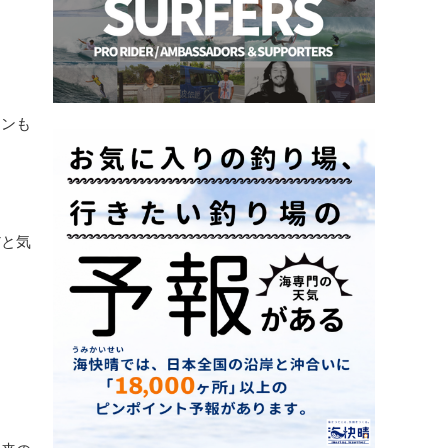
ィンも
だと気
本来の