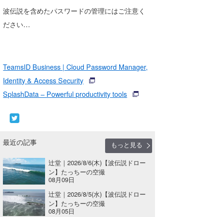
波伝説を含めたパスワードの管理にはご注意く
wanda
ださい…
予報士 hiro.
banpaku
TeamsID Business | Cloud Password Manager,
Mr.K
Identity & Access Security‎
SplashData – Powerful productivity tools
chappy
Romisea
最近の記事
もっと見る
辻堂｜2026/8/6(木)【波伝説ドロー
ン】たっちーの空撮
08月09日
辻堂｜2026/8/5(水)【波伝説ドロー
ン】たっちーの空撮
08月05日