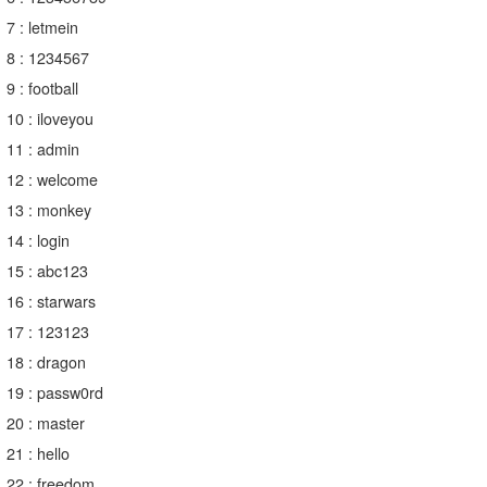
Core Surf Japan
7 : letmein
8 : 1234567
メディア
Naoya Kimoto
9 : football
波伝説アンバサダー/プロライダー
mitsuteru Kamio
SURFMEDIA
10 : iloveyou
11 : admin
波伝説スタッフ
Yasunari Inoue
Colors MAGAZINE
福島寿実子
12 : welcome
Yoshiyuki Obata
WAVAL
中浦“JET”章
☆加藤
波伝説
13 : monkey
14 : login
arukasvision
嵯峨明日香
+☆maki☆+
15 : abc123
DELTA FORCE SURF
進士剛光
Aichan
16 : starwars
17 : 123123
CBA Films
田原啓江
chan-U
18 : dragon
熊谷素子
植村未来
ECE
19 : passw0rd
20 : master
NOBUFUKU
G◎Da
21 : hello
大野”MAR”修聖
H
22 : freedom