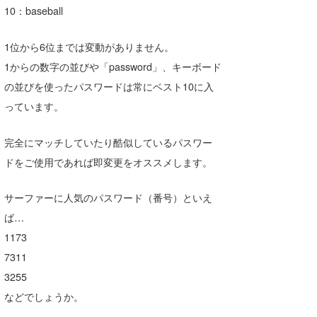
10：baseball
たっちー
1位から6位までは変動がありません。
ハンマー
1からの数字の並びや「password」、キーボード
まっきー
の並びを使ったパスワードは常にベスト10に入
っています。
三輪予報士
小川予報士
完全にマッチしていたり酷似しているパスワー
ドをご使用であれば即変更をオススメします。
上田純子
上條将美
サーファーに人気のパスワード（番号）といえ
ば…
唐澤予報士
1173
SancheZ
7311
3255
ゴン
などでしょうか。
米山予報士