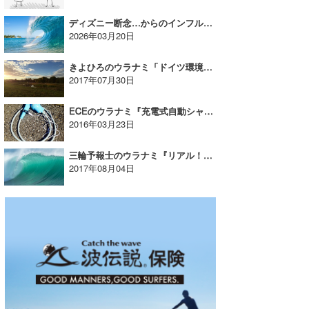
ディズニー断念…からのインフルエンザ｜YUKI☆のウラナミ
2026年03月20日
きよひろのウラナミ「ドイツ環境学び旅⑨」日本とドイツの身近な３つの違い〜続編〜
2017年07月30日
ECEのウラナミ『充電式自動シャワー！』
2016年03月23日
三輪予報士のウラナミ『リアル！嵐の前の静けさ』
2017年08月04日