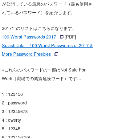
が公開している最悪のパスワード（最も使用さ
湘南
お知らせ
今月のプレゼント
れているパスワード）を紹介します。
千葉北
その他
2017年のリストはこちらになります。
伊豆
ルール＆How to
100 Worst Passwords 2017
[PDF]
千葉南
VOTE!
SplashData – 100 Worst Passwords of 2017 &
More Password Freebies
大阪
サーファーズ
四国
※これらのパスワードの一部はNot Safe For
Work（職場での閲覧危険ワード）です…
沖縄
1 : 123456
2 : password
3 : 12345678
4 : qwerty
5 : 12345
ライター/寄稿メディア
6 : 123456789