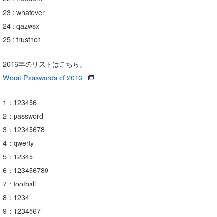
23 : whatever
喜納海人
KID
24 : qazwsx
KOBU
25 : trustno1
KY
2016年のリストはこちら。
MIN
Worst Passwords of 2016
mitz
1：123456
OYZ
2：password
3：12345678
S.K
4：qwerty
Soulman
5：12345
6：123456789
VAGY
7：football
waka☆=
8：1234
9：1234567
YUKI☆