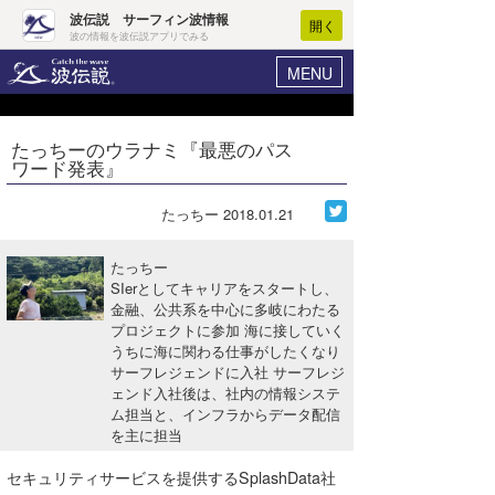
波伝説 サーフィン波情報
開く
波の情報を波伝説アプリでみる
MENU
ニュース
ヘルプ
マイホーム
たっちーのウラナミ『最悪のパス
Core Surf Japan
ワード発表』
ログイン
コンテスト
新規会員登録
たっちー
2018.01.21
ファッション/グッズ
波情報･概況
たっちー
アート＆エンタメ
SIerとしてキャリアをスタートし、
波予想ツール
WAVE HUNTER
金融、公共系を中心に多岐にわたる
プロジェクトに参加 海に接していく
コラム
気象情報
うちに海に関わる仕事がしたくなり
サーフレジェンドに入社 サーフレジ
トラベル
ニュース
ェンド入社後は、社内の情報システ
ム担当と、インフラからデータ配信
ショップ情報
サーフィンエリアガイド
を主に担当
ショップ情報
ウラナミ
会員メニュー
セキュリティサービスを提供するSplashData社