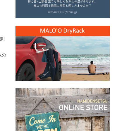
定!
数の