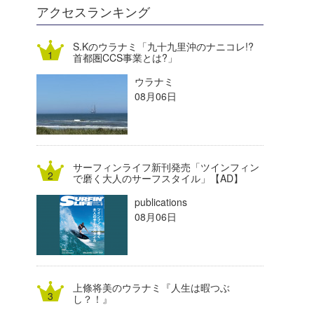
DELTA FORCE SURF
進士剛光
Aichan
アクセスランキング
CBA Films
田原啓江
chan-U
S.Kのウラナミ「九十九里沖のナニコレ!?
首都圏CCS事業とは?」
熊谷素子
植村未来
ECE
ウラナミ
NOBUFUKU
G◎Da
08月06日
大野”MAR”修聖
H
喜納海人
KID
サーフィンライフ新刊発売「ツインフィン
KOBU
で磨く大人のサーフスタイル」【AD】
publications
KY
08月06日
MIN
mitz
上條将美のウラナミ『人生は暇つぶ
OYZ
し？！』