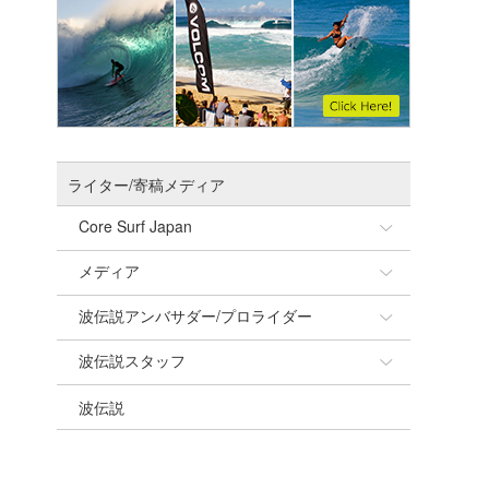
ライター/寄稿メディア
Core Surf Japan
メディア
Naoya Kimoto
波伝説アンバサダー/プロライダー
mitsuteru Kamio
SURFMEDIA
波伝説スタッフ
Yasunari Inoue
Colors MAGAZINE
福島寿実子
波伝説
Yoshiyuki Obata
WAVAL
中浦“JET”章
☆加藤
arukasvision
嵯峨明日香
+☆maki☆+