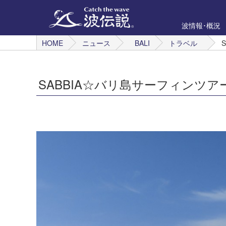
波情報･概況
HOME
ニュース
BALI
トラベル
SABBIA☆バリ島サーフィンツアー