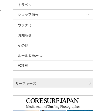
トラベル
ま
ショップ情報
ウラナミ
ショップ情報
お知らせ
湘南
その他
千葉北
ルール＆How to
伊豆
VOTE!
千葉南
大阪
サーファーズ
四国
沖縄