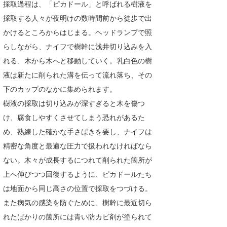
採取過程は、「ピカドール」と呼ばれる樹液を
採取する人々が夜明けの数時間前から徒歩で出
かけるところからはじまる。ヘッドランプで照
らしながら、ナイフで樹幹に浅井切り込みを入
れる、木から木へと移動していく。乳白色の樹
液は新たに削られた溝を伝って流れ落ち、その
下のカップのなかに集められます。
樹液の採取は切り込みが深すぎると木を傷つ
け、腐食しやすくさせてしまう恐れがあるた
め、熟練した確かな手さばきを要し、ナイフは
精密な角度と最適な圧力で扱われなければなら
ない。木々が成長するにつれて削られた箇所が
上へ伸びつつ回復するように、ピカドールたち
は地面から同じ高さの位置で採取をつづける。
また病気の感染を防ぐために、樹幹に最近切ら
れたばかりの箇所には青い防カビ剤が塗られて