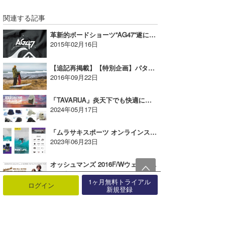
関連する記事
革新的ボードショーツ”AG47”遂に日本上陸！
2015年02月16日
【追記再掲載】【特別企画】パタゴニア天然ラバー製ウェットスーツを3名の方にプレゼント！
2016年09月22日
「TAVARUA」炎天下でも快適に！サンシェード＆ストレッチUVマリンキャップ【AD】
2024年05月17日
「ムラサキスポーツ オンラインストア」グランドオープン！【AD】
2023年06月23日
オッシュマンズ 2016F/Wウェットスーツ オーダーフェアがスタート！【広告】
2016年09月09日
1ヶ月無料トライアル
ログイン
新規登録
ケリー・スレーターを初めとするWCT選手 御用達の高性能WAX！
2016年03月09日