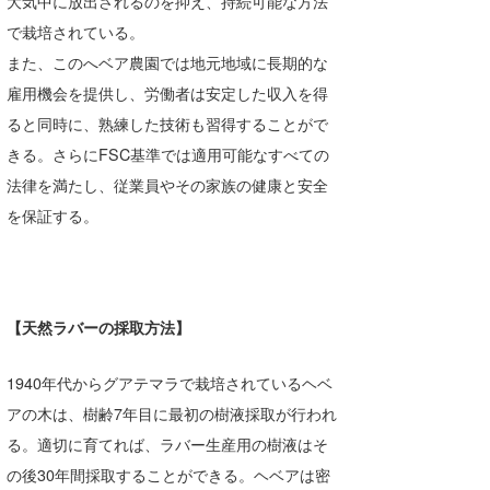
大気中に放出されるのを抑え、持続可能な方法
で栽培されている。
wanda
また、このへベア農園では地元地域に長期的な
予報士 hiro.
雇用機会を提供し、労働者は安定した収入を得
ると同時に、熟練した技術も習得することがで
banpaku
きる。さらにFSC基準では適用可能なすべての
Mr.K
法律を満たし、従業員やその家族の健康と安全
chappy
を保証する。
Romisea
【天然ラバーの採取方法】
1940年代からグアテマラで栽培されているヘベ
アの木は、樹齢7年目に最初の樹液採取が行われ
る。適切に育てれば、ラバー生産用の樹液はそ
の後30年間採取することができる。ヘベアは密