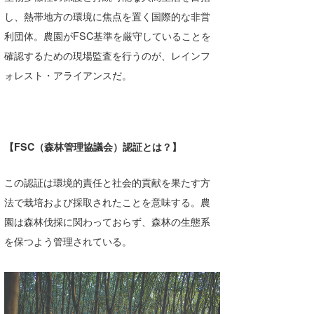
し、熱帯地方の環境に焦点を置く国際的な非営
喜納海人
KID
利団体。農園がFSC基準を厳守していることを
KOBU
確認するための現場監査を行うのが、レインフ
ォレスト・アライアンスだ。
KY
MIN
mitz
【FSC（森林管理協議会）認証とは？】
OYZ
この認証は環境的責任と社会的貢献を果たす方
S.K
法で栽培および採取されたことを意味する。農
Soulman
園は森林伐採に関わっておらず、森林の生態系
を保つよう管理されている。
VAGY
waka☆=
YUKI☆