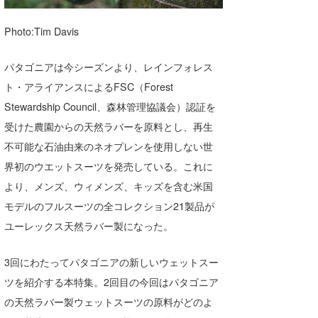
湘南
お知らせ
今月のプレゼント
Photo:Tim Davis
千葉北
その他
パタゴニアは今シーズンより、レインフォレス
伊豆
ルール＆How to
ト・アライアンスによるFSC（Forest
千葉南
VOTE!
Stewardship Council、森林管理協議会）認証を
受けた農園からの天然ラバーを原料とし、再生
大阪
不可能な石油由来のネオプレンを使用しない世
サーファーズ
四国
界初のウエットスーツを発売している。これに
沖縄
より、メンズ、ウィメンズ、キッズを含む米国
モデルのフルスーツの全コレクション21製品が
ユーレックス天然ラバー製になった。
3回にわたってパタゴニアの新しいウェットスー
ツを紹介する本特集。2回目の今回はパタゴニア
の天然ラバー製ウェットスーツの原料がどのよ
ライター/寄稿メディア