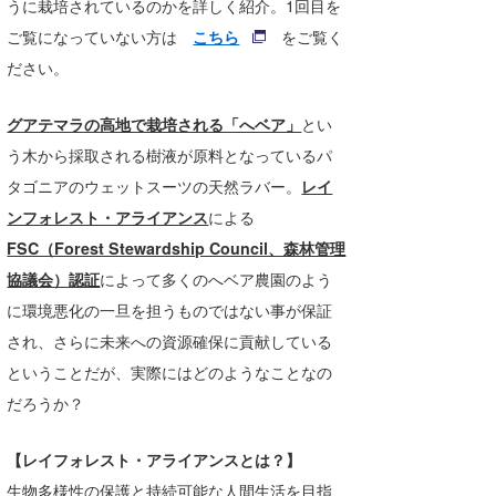
うに栽培されているのかを詳しく紹介。1回目を
Core Surf Japan
ご覧になっていない方は
こちら
をご覧く
ださい。
メディア
Naoya Kimoto
波伝説アンバサダー/プロライダー
mitsuteru Kamio
SURFMEDIA
グアテマラの高地で栽培される「へベア」
とい
う木から採取される樹液が原料となっているパ
波伝説スタッフ
Yasunari Inoue
Colors MAGAZINE
福島寿実子
タゴニアのウェットスーツの天然ラバー。
レイ
Yoshiyuki Obata
WAVAL
中浦“JET”章
☆加藤
波伝説
ンフォレスト・アライアンス
による
FSC（Forest Stewardship Council、森林管理
arukasvision
嵯峨明日香
+☆maki☆+
協議会）認証
によって
多くのへベア農園のよう
DELTA FORCE SURF
進士剛光
Aichan
に
環境悪化の一旦を担うものではない事が保証
され、さらに未来への資源確保に貢献している
CBA Films
田原啓江
chan-U
ということだが、実際にはどのようなことなの
熊谷素子
植村未来
ECE
だろうか？
NOBUFUKU
G◎Da
【レイフォレスト・アライアンスとは？】
大野”MAR”修聖
H
生物多様性の保護と持続可能な人間生活を目指