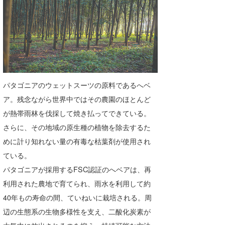
たっちー
ハンマー
まっきー
三輪予報士
パタゴニアのウェットスーツの原料であるへベ
小川予報士
ア。残念ながら世界中ではその農園のほとんど
が熱帯雨林を伐採して焼き払ってできている。
上田純子
さらに、その地域の原生種の植物を除去するた
上條将美
めに計り知れない量の有毒な枯葉剤が使用され
ている。
唐澤予報士
パタゴニアが採用するFSC認証のへベアは、再
SancheZ
利用された農地で育てられ、雨水を利用して約
40年もの寿命の間、ていねいに栽培される。周
ゴン
辺の生態系の生物多様性を支え、二酸化炭素が
米山予報士