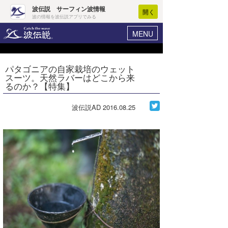
波伝説 サーフィン波情報
開く
波の情報を波伝説アプリでみる
MENU
ニュース
ヘルプ
マイホーム
パタゴニアの自家栽培のウェット
Core Surf Japan
スーツ。天然ラバーはどこから来
ログイン
るのか？【特集】
コンテスト
新規会員登録
波伝説AD
2016.08.25
ファッション/グッズ
波情報･概況
アート＆エンタメ
波予想ツール
WAVE HUNTER
コラム
気象情報
トラベル
ニュース
ショップ情報
サーフィンエリアガイド
ショップ情報
ウラナミ
会員メニュー