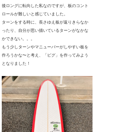
後ロングに転向した私なのですが、板のコント
喜納海人
KID
ロールが難しいと感じていました。
KOBU
ターンをする時に、長さゆえ板が返りきらなか
ったり、自分が思い描いているターンがなかな
KY
かできない。。。
MIN
もう少しターンやマニューバーがしやすい板を
作ろうかな〜と考え、「ピグ」を作ってみよう
mitz
となりました！
OYZ
S.K
Soulman
VAGY
waka☆=
YUKI☆