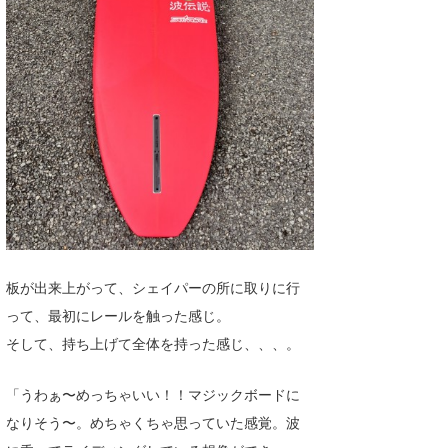
wanda
予報士 hiro.
banpaku
Mr.K
chappy
Romisea
板が出来上がって、シェイパーの所に取りに行
って、最初にレールを触った感じ。
そして、持ち上げて全体を持った感じ、、、。
「うわぁ〜めっちゃいい！！マジックボードに
なりそう〜。めちゃくちゃ思っていた感覚。波