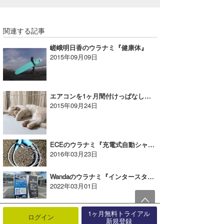
関連する記事
嵯峨明日香のウラナミ『健康体』
2015年09月09日
エアコンを1ヶ月間付けっぱなしに……電気代が驚きの結果に!?｜まっきーのウラナミ
2015年09月24日
ECEのウラナミ『充電式自動シャワー！』
2016年03月23日
Wandaのウラナミ『インタースタイル2022』
2022年03月01日
G◎Daのウラナミ『夏の恥ずかしいできごと』
1ヶ月無料トライアル
ログイン
2021年09月06日
新規登録