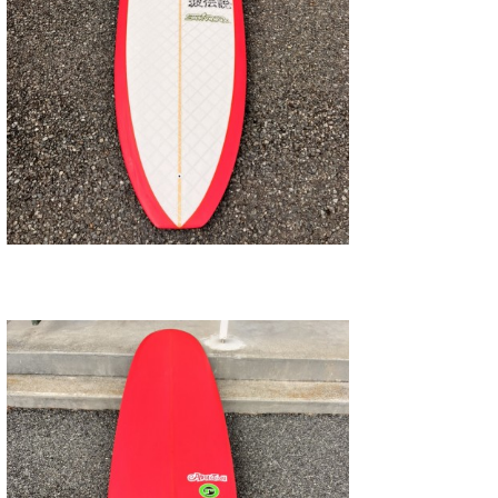
たっちー
ハンマー
まっきー
三輪予報士
小川予報士
上田純子
上條将美
唐澤予報士
SancheZ
ゴン
米山予報士