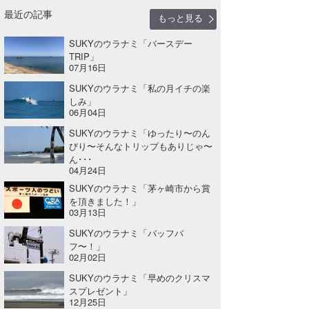
最近の記事
もっと見る
SUKYのウラナミ「バースデー
TRIP」
07月16日
SUKYのウラナミ「私の月イチの楽
しみ」
06月04日
SUKYのウラナミ「ゆったり〜のん
びり〜そんなトリップもありじゃ〜
ん･･･
04月24日
SUKYのウラナミ「茅ヶ崎市から賞
を頂きました！」
03月13日
SUKYのウラナミ「バッフバ
フ〜！」
02月02日
SUKYのウラナミ「早めのクリスマ
スプレゼント」
12月25日