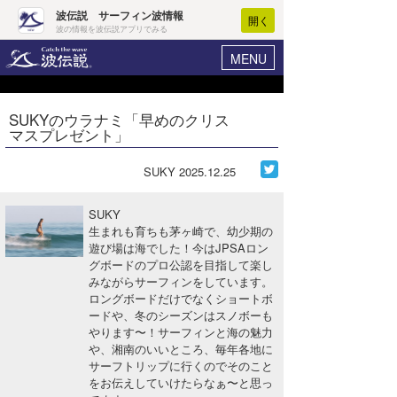
波伝説 サーフィン波情報
開く
波の情報を波伝説アプリでみる
MENU
ニュース
ヘルプ
マイホーム
SUKYのウラナミ「早めのクリス
Core Surf Japan
マスプレゼント」
ログイン
コンテスト
新規会員登録
SUKY
2025.12.25
ファッション/グッズ
波情報･概況
SUKY
アート＆エンタメ
生まれも育ちも茅ヶ崎で、幼少期の
波予想ツール
WAVE HUNTER
遊び場は海でした！今はJPSAロン
グボードのプロ公認を目指して楽し
コラム
気象情報
みながらサーフィンをしています。
ロングボードだけでなくショートボ
トラベル
ニュース
ードや、冬のシーズンはスノボーも
やります〜！サーフィンと海の魅力
ショップ情報
サーフィンエリアガイド
や、湘南のいいところ、毎年各地に
サーフトリップに行くのでそのこと
ショップ情報
ウラナミ
会員メニュー
をお伝えしていけたらなぁ〜と思っ