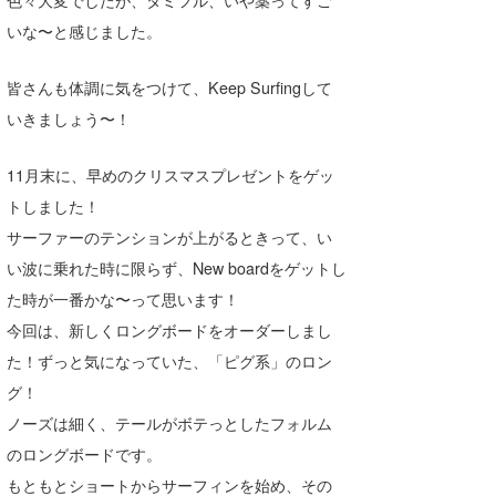
色々大変でしたが、タミフル、いや薬ってすご
Core Surf Japan
いな〜と感じました。
メディア
Naoya Kimoto
皆さんも体調に気をつけて、Keep Surfingして
波伝説アンバサダー/プロライダー
mitsuteru Kamio
SURFMEDIA
いきましょう〜！
波伝説スタッフ
Yasunari Inoue
Colors MAGAZINE
福島寿実子
11月末に、早めのクリスマスプレゼントをゲッ
トしました！
Yoshiyuki Obata
WAVAL
中浦“JET”章
☆加藤
波伝説
サーファーのテンションが上がるときって、い
arukasvision
嵯峨明日香
+☆maki☆+
い波に乗れた時に限らず、New boardをゲットし
DELTA FORCE SURF
進士剛光
Aichan
た時が一番かな〜って思います！
今回は、新しくロングボードをオーダーしまし
CBA Films
田原啓江
chan-U
た！ずっと気になっていた、「ピグ系」のロン
熊谷素子
植村未来
ECE
グ！
ノーズは細く、テールがボテっとしたフォルム
NOBUFUKU
G◎Da
のロングボードです。
大野”MAR”修聖
H
もともとショートからサーフィンを始め、その