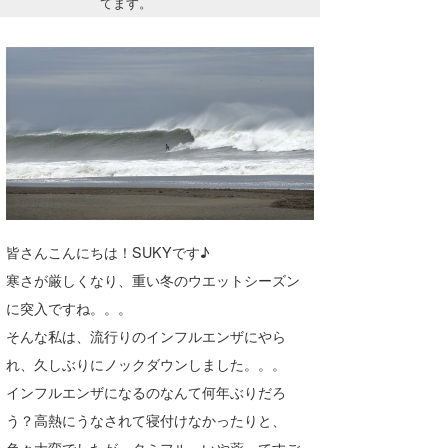
てます。
湘南
お知らせ
今月のプレゼント
千葉北
その他
伊豆
ルール＆How to
千葉南
VOTE!
大阪
サーファーズ
四国
皆さんこんにちは！SUKYです♪
沖縄
寒さが厳しくなり、重い冬のウエットシーズン
に突入ですね。。。
そんな私は、流行りのインフルエンザにやら
れ、久しぶりにノックダウンしました。。。
インフルエンザになるのなんて何年ぶりだろ
う？高熱にうなされて寝付けなかったりと、
ライター/寄稿メディア