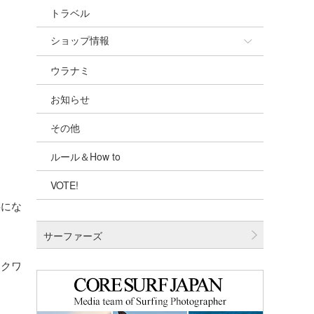
トラベル
ショップ情報
ウラナミ
ショップ情報
お知らせ
湘南
その他
千葉北
ルール＆How to
伊豆
VOTE!
千葉南
事にな
大阪
サーファーズ
四国
ワクワ
沖縄