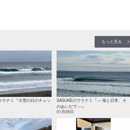
もっと見る
のウラナミ『大雪の日のチェッ
SASUKEのウラナミ『― 海と日常、そ
のあいだで ―』
01月05日