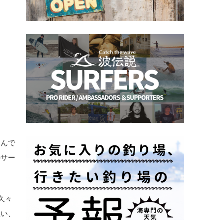
たんで
のサー
久々
思い、