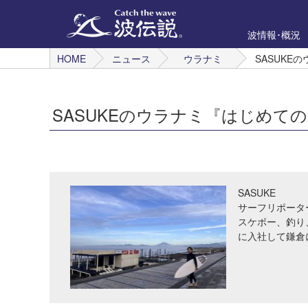
波情報･概況
HOME
ニュース
ウラナミ
SASUKE
SASUKEのウラナミ『はじめて
SASUKE
サーフリポータ
スケボー、釣り
に入社して鎌倉