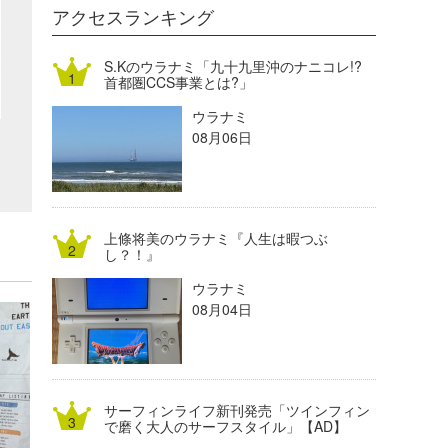
DELTA FORCE SURF
進士剛光
Aichan
アクセスランキング
CBA Films
田原啓江
chan-U
S.Kのウラナミ「九十九里沖のナニコレ!?
首都圏CCS事業とは?」
熊谷素子
植村未来
ECE
ウラナミ
NOBUFUKU
G◎Da
08月06日
大野”MAR”修聖
H
喜納海人
KID
上條将美のウラナミ『人生は暇つぶ
KOBU
し？！』
ウラナミ
KY
08月04日
MIN
mitz
サーフィンライフ新刊発売「ツインフィン
OYZ
で磨く大人のサーフスタイル」【AD】