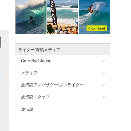
ライター/寄稿メディア
Core Surf Japan
メディア
Naoya Kimoto
波伝説アンバサダー/プロライダー
mitsuteru Kamio
SURFMEDIA
波伝説スタッフ
Yasunari Inoue
Colors MAGAZINE
福島寿実子
波伝説
Yoshiyuki Obata
WAVAL
中浦“JET”章
☆加藤
arukasvision
嵯峨明日香
+☆maki☆+