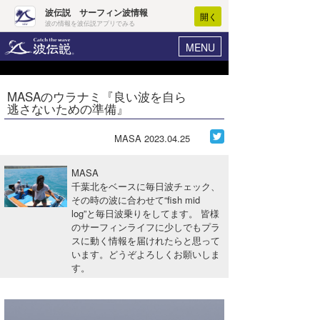
波伝説 サーフィン波情報
開く
波の情報を波伝説アプリでみる
MENU
ニュース
ヘルプ
マイホーム
MASAのウラナミ『良い波を自ら
Core Surf Japan
逃さないための準備』
ログイン
コンテスト
新規会員登録
MASA
2023.04.25
ファッション/グッズ
波情報･概況
MASA
アート＆エンタメ
千葉北をベースに毎日波チェック、
波予想ツール
WAVE HUNTER
その時の波に合わせて“fish mid
log”と毎日波乗りをしてます。 皆様
コラム
気象情報
のサーフィンライフに少しでもプラ
スに動く情報を届けれたらと思って
トラベル
ニュース
います。どうぞよろしくお願いしま
す。
ショップ情報
サーフィンエリアガイド
ショップ情報
ウラナミ
会員メニュー