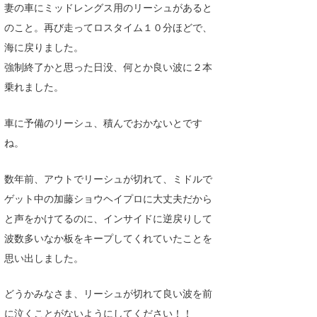
妻の車にミッドレングス用のリーシュがあると
たっちー
のこと。再び走ってロスタイム１０分ほどで、
海に戻りました。
ハンマー
強制終了かと思った日没、何とか良い波に２本
まっきー
乗れました。
三輪予報士
車に予備のリーシュ、積んでおかないとです
小川予報士
ね。
上田純子
数年前、アウトでリーシュが切れて、ミドルで
上條将美
ゲット中の加藤ショウヘイプロに大丈夫だから
と声をかけてるのに、インサイドに逆戻りして
唐澤予報士
波数多いなか板をキープしてくれていたことを
SancheZ
思い出しました。
ゴン
どうかみなさま、リーシュが切れて良い波を前
米山予報士
に泣くことがないようにしてください！！