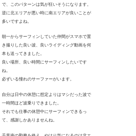
で、このパターンは気が狂いそうになります。
Core Surf Japan
逆に北エリアが悪い時に南エリアが良いことが
メディア
Naoya Kimoto
多いですよね。
波伝説アンバサダー/プロライダー
mitsuteru Kamio
SURFMEDIA
朝一からサーフィンしていた仲間がスマホで置
波伝説スタッフ
Yasunari Inoue
Colors MAGAZINE
福島寿実子
き撮りした良い波、良いライディング動画を何
本も送ってきました。
Yoshiyuki Obata
WAVAL
中浦“JET”章
☆加藤
波伝説
良い場所、良い時間にサーフィンしたいです
arukasvision
嵯峨明日香
+☆maki☆+
ね。
必ずいる憧れのサーファーがいます。
DELTA FORCE SURF
進士剛光
Aichan
CBA Films
田原啓江
chan-U
自分は日中の休憩に想定よりはマシだった波で
一時間ほど波乗りできました。
熊谷素子
植村未来
ECE
それでも仕事の休憩中にサーフィンできるっ
NOBUFUKU
G◎Da
て、感謝しかありませんね。
大野”MAR”修聖
H
千葉南の勤務を終え、やはり気になるのは北エ