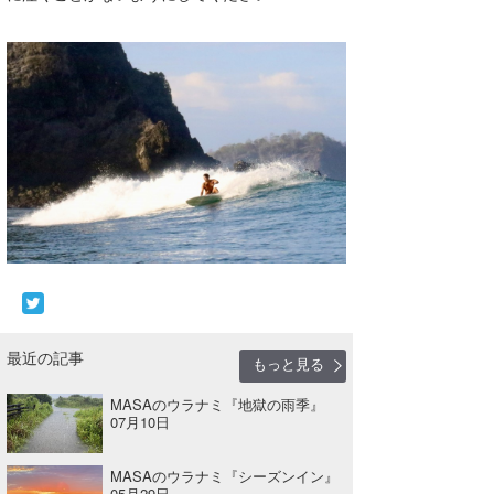
wanda
予報士 hiro.
banpaku
Mr.K
chappy
Romisea
最近の記事
もっと見る
MASAのウラナミ『地獄の雨季』
07月10日
MASAのウラナミ『シーズンイン』
05月29日