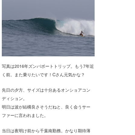
湘南
お知らせ
今月のプレゼント
千葉北
その他
伊豆
ルール＆How to
千葉南
VOTE!
大阪
サーファーズ
写真は2016年ズンバボートトリップ。もう7年近
四国
く前。また乗りたいです！Cさん元気かな？
沖縄
先日の夕方、サイズは十分あるオンショアコン
ディション。
明日は波が結構良さそうだねと、良く会うサー
ファーに言われました。
当日は夜明け前から千葉南勤務。かなり期待薄
ライター/寄稿メディア