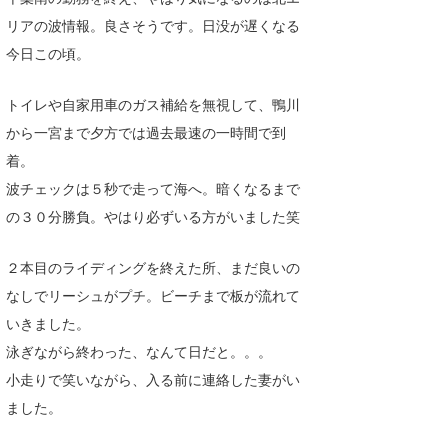
リアの波情報。良さそうです。日没が遅くなる
喜納海人
KID
今日この頃。
KOBU
トイレや自家用車のガス補給を無視して、鴨川
KY
から一宮まで夕方では過去最速の一時間で到
MIN
着。
波チェックは５秒で走って海へ。暗くなるまで
mitz
の３０分勝負。やはり必ずいる方がいました笑
OYZ
２本目のライディングを終えた所、まだ良いの
S.K
なしでリーシュがプチ。ビーチまで板が流れて
Soulman
いきました。
泳ぎながら終わった、なんて日だと。。。
VAGY
小走りで笑いながら、入る前に連絡した妻がい
waka☆=
ました。
YUKI☆