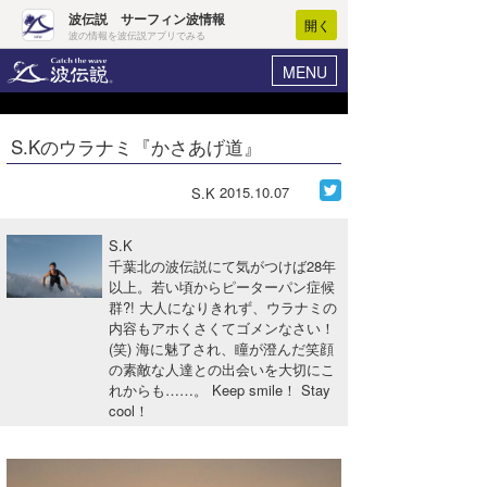
波伝説 サーフィン波情報
開く
波の情報を波伝説アプリでみる
MENU
ニュース
ヘルプ
マイホーム
S.Kのウラナミ『かさあげ道』
Core Surf Japan
ログイン
コンテスト
2015.10.07
S.K
新規会員登録
ファッション/グッズ
S.K
波情報･概況
千葉北の波伝説にて気がつけば28年
アート＆エンタメ
以上。若い頃からピーターパン症候
波予想ツール
WAVE HUNTER
群?! 大人になりきれず、ウラナミの
コラム
内容もアホくさくてゴメンなさい！
気象情報
(笑) 海に魅了され、瞳が澄んだ笑顔
の素敵な人達との出会いを大切にこ
トラベル
ニュース
れからも……。 Keep smile！ Stay
cool！
ショップ情報
サーフィンエリアガイド
ショップ情報
ウラナミ
会員メニュー