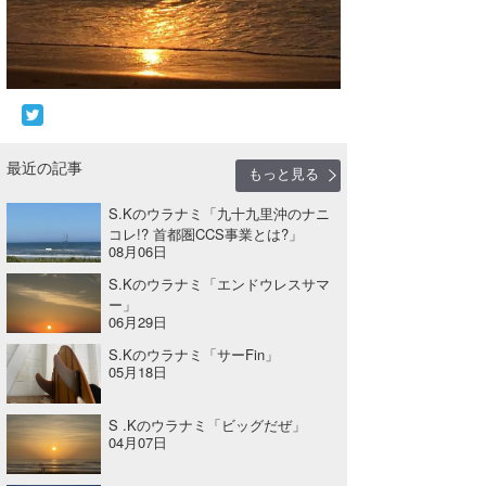
wanda
予報士 hiro.
banpaku
最近の記事
Mr.K
もっと見る
chappy
S.Kのウラナミ「九十九里沖のナニ
コレ!? 首都圏CCS事業とは?」
08月06日
Romisea
S.Kのウラナミ「エンドウレスサマ
ー」
06月29日
S.Kのウラナミ「サーFin」
05月18日
S .Kのウラナミ「ビッグだぜ」
04月07日