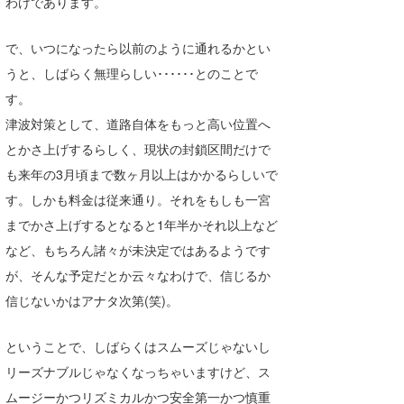
わけであります。
喜納海人
KID
で、いつになったら以前のように通れるかとい
KOBU
うと、しばらく無理らしい･･････とのことで
KY
す。
津波対策として、道路自体をもっと高い位置へ
MIN
とかさ上げするらしく、現状の封鎖区間だけで
mitz
も来年の3月頃まで数ヶ月以上はかかるらしいで
す。しかも料金は従来通り。それをもしも一宮
OYZ
までかさ上げするとなると1年半かそれ以上など
S.K
など、もちろん諸々が未決定ではあるようです
が、そんな予定だとか云々なわけで、信じるか
Soulman
信じないかはアナタ次第(笑)。
VAGY
ということで、しばらくはスムーズじゃないし
waka☆=
リーズナブルじゃなくなっちゃいますけど、ス
YUKI☆
ムージーかつリズミカルかつ安全第一かつ慎重