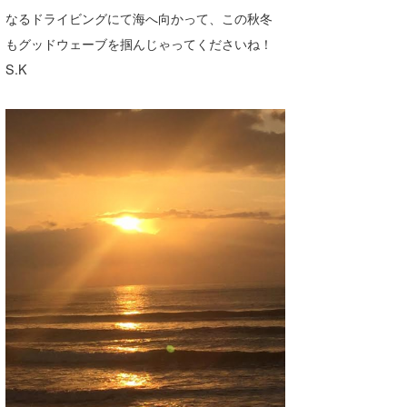
なるドライビングにて海へ向かって、この秋冬
たっちー
もグッドウェーブを掴んじゃってくださいね！
ハンマー
S.K
まっきー
三輪予報士
小川予報士
上田純子
上條将美
唐澤予報士
SancheZ
ゴン
米山予報士