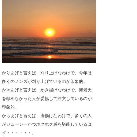
湘南
お知らせ
今月のプレゼント
千葉北
その他
伊豆
ルール＆How to
千葉南
VOTE!
大阪
サーファーズ
四国
かりあげと言えば、刈り上げなわけで、今年は
沖縄
多くのメンズが刈り上げているのが印象的。
かきあげと言えば、かき揚げなわけで、海老天
を頼めなかった人が妥協して注文しているのが
印象的。
からあげと言えば、唐揚げなわけで、多くの人
がジューシーかつホクホク感を堪能しているは
ず・・・・・・。
ライター/寄稿メディア