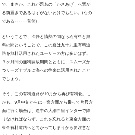
で、まさか、これが題名の「かさあげ」へ繋が
Core Surf Japan
る前置きであるはずがないわけでもない。(なの
メディア
Naoya Kimoto
である･･････苦笑)
波伝説アンバサダー/プロライダー
mitsuteru Kamio
SURFMEDIA
ということで、冷静と情熱の間ならぬ有料と無
波伝説スタッフ
Yasunari Inoue
Colors MAGAZINE
福島寿実子
料の間ということで、この夏は九十九里有料道
路を無料活用されたユーザーの方は多いはず。
Yoshiyuki Obata
WAVAL
中浦“JET”章
☆加藤
波伝説
３ヶ月間の無料開放期間とともに、スムーズか
arukasvision
嵯峨明日香
+☆maki☆+
つリーズナブルに海への往来に活用されたこと
でしょう。
DELTA FORCE SURF
進士剛光
Aichan
CBA Films
田原啓江
chan-U
そう、この有料道路が10月から再び有料化。し
かも、9月中旬からは一宮方面から乗って片貝方
熊谷素子
植村未来
ECE
面に行く場合は、途中の大網白里インターで降
NOBUFUKU
G◎Da
りなければならず、これを忘れると東金方面の
東金有料道路へと向かってしまうから要注意な
大野”MAR”修聖
H