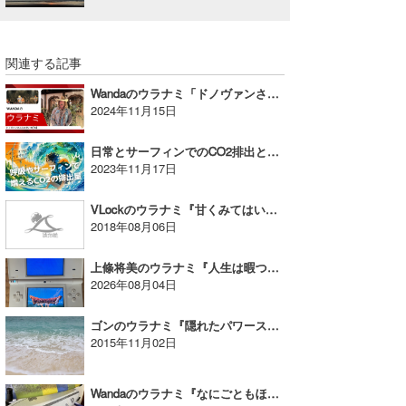
関連する記事
Wandaのウラナミ「ドノヴァンさんとの熱い夜(‘ω’)」
2024年11月15日
日常とサーフィンでのCO2排出とカーボン・オフセット｜MINのウラナミVol.371
2023年11月17日
VLockのウラナミ『甘くみてはいけない熱中症』
2018年08月06日
上條将美のウラナミ『人生は暇つぶし？！』
2026年08月04日
ゴンのウラナミ『隠れたパワースポット』
2015年11月02日
Wandaのウラナミ『なにごともほどほどに！！』