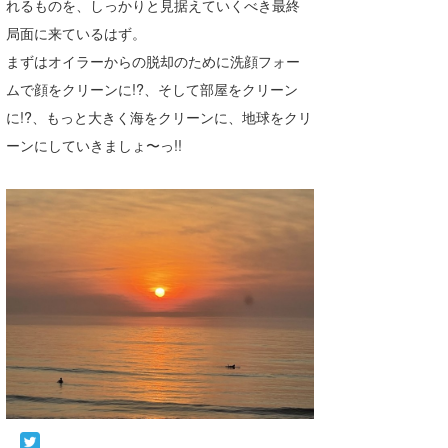
れるものを、しっかりと見据えていくべき最終
wanda
局面に来ているはず。
まずはオイラーからの脱却のために洗顔フォー
予報士 hiro.
ムで顔をクリーンに!?、そして部屋をクリーン
banpaku
に!?、もっと大きく海をクリーンに、地球をクリ
ーンにしていきましょ〜っ!!
Mr.K
chappy
Romisea