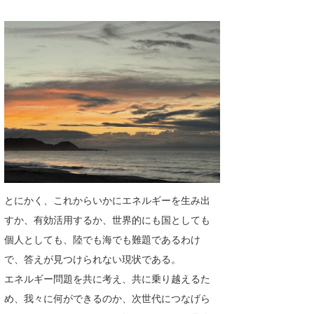
たっちー
ハンマー
まっきー
三輪予報士
小川予報士
上田純子
上條将美
とにかく、これからいかにエネルギーを生み出
すか、有効活用するか、世界的にも国としても
唐澤予報士
個人としても、陸でも海でも難題であるわけ
SancheZ
で、答えが見つけられない現状である。
エネルギー問題を共に考え、共に乗り越えるた
ゴン
め、我々に何ができるのか、次世代につなげら
米山予報士