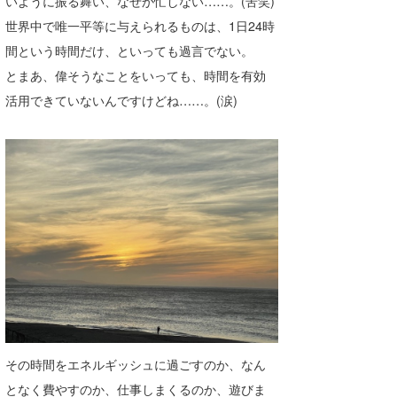
いように振る舞い、なぜか忙しない……。(苦笑)
Core Surf Japan
世界中で唯一平等に与えられるものは、1日24時
間という時間だけ、といっても過言でない。
メディア
Naoya Kimoto
とまあ、偉そうなことをいっても、時間を有効
波伝説アンバサダー/プロライダー
mitsuteru Kamio
SURFMEDIA
活用できていないんですけどね……。(涙)
波伝説スタッフ
Yasunari Inoue
Colors MAGAZINE
福島寿実子
Yoshiyuki Obata
WAVAL
中浦“JET”章
☆加藤
波伝説
arukasvision
嵯峨明日香
+☆maki☆+
DELTA FORCE SURF
進士剛光
Aichan
CBA Films
田原啓江
chan-U
熊谷素子
植村未来
ECE
NOBUFUKU
G◎Da
その時間をエネルギッシュに過ごすのか、なん
大野”MAR”修聖
H
となく費やすのか、仕事しまくるのか、遊びま