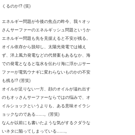
くるのか!? (笑)
喜納海人
KID
KOBU
エネルギー問題が今後の焦点の昨今、我々オッ
さんサーファーのエネルギッシュ問題というか
KY
エネルギー問題も先を見据えると不安が残る。
MIN
オイル依存から脱却し、太陽光発電では補え
ず、洋上風力発電などの代替案もあるなか、海
mitz
での発電となると塩水を伝わり海に浮かぶサー
OYZ
ファーが電気ウナギに変わらないものかの不安
も残る!? (︎苦笑)
S.K
オイルが足りない一方、顔のオイルが溢れ出す
Soulman
のもオッさんサーファーならではの悩みで、オ
イルショックというよりも、ある意味オイラシ
VAGY
ョックなのである……。(苦笑)
waka☆=
なんか以前にも書いたような気がするクダラな
いネタに陥ってしまっている……。
YUKI☆