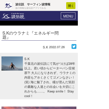
波伝説 サーフィン波情報
開く
波の情報を波伝説アプリでみる
MENU
ニュース
ヘルプ
マイホーム
S.Kのウラナミ『エネルギー問
Core Surf Japan
題』
ログイン
コンテスト
新規会員登録
2022.07.26
S.K
ファッション/グッズ
波情報･概況
S.K
アート＆エンタメ
千葉北の波伝説にて気がつけば28年
波予想ツール
WAVE HUNTER
以上。若い頃からピーターパン症候
群?! 大人になりきれず、ウラナミの
コラム
気象情報
内容もアホくさくてゴメンなさい！
(笑) 海に魅了され、瞳が澄んだ笑顔
トラベル
ニュース
の素敵な人達との出会いを大切にこ
れからも……。 Keep smile！ Stay
ショップ情報
サーフィンエリアガイド
cool！
ショップ情報
ウラナミ
会員メニュー