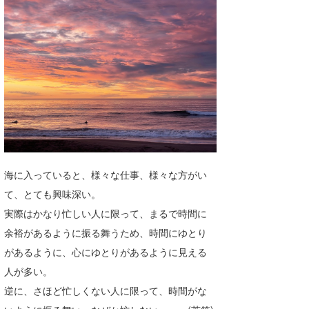
湘南
お知らせ
今月のプレゼント
千葉北
その他
伊豆
ルール＆How to
千葉南
VOTE!
大阪
サーファーズ
四国
海に入っていると、様々な仕事、様々な方がい
沖縄
て、とても興味深い。
実際はかなり忙しい人に限って、まるで時間に
余裕があるように振る舞うため、時間にゆとり
があるように、心にゆとりがあるように見える
人が多い。
逆に、さほど忙しくない人に限って、時間がな
ライター/寄稿メディア