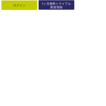
1ヶ月無料トライアル
図表示機能』登場！！
ログイン
新規登録
07月31日
リアルタイム風予報が1kmメッシュ
へ進化！オフショア予測がより正確
に
07月31日
台風シーズン前に「リーシュコー
ド」の確認を。サーファーの命を守
る大切･･･
07月30日
関連する記事
☆加藤のコラム『Closer To Home(I’m Your Captain) Vol.4』
2024年11月09日
上田純子のちょっと聞いてみました！Vol.6 藤井辰緒プロ
2022年06月04日
☆加藤のコラム『Tero Happy Surfing! Vol.2』
2019年11月16日