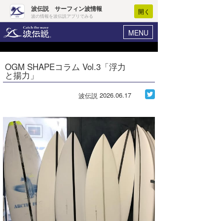
波伝説 サーフィン波情報
開く
波の情報を波伝説アプリでみる
MENU
ニュース
ヘルプ
マイホーム
OGM SHAPEコラム Vol.3「浮力
Core Surf Japan
と揚力」
ログイン
コンテスト
新規会員登録
2026.06.17
波伝説
ファッション/グッズ
波情報･概況
アート＆エンタメ
波予想ツール
WAVE HUNTER
コラム
気象情報
トラベル
ニュース
ショップ情報
サーフィンエリアガイド
ショップ情報
ウラナミ
会員メニュー