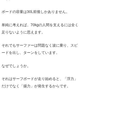
たっちー
ボードの容量は30L前後しかありません。
ハンマー
単純に考えれば、70kgの人間を支えるには全く
まっきー
足りないように思えます。
三輪予報士
それでもサーファーは問題なく波に乗り、スピ
小川予報士
ードを出し、ターンをしています。
上田純子
なぜでしょうか。
上條将美
それはサーフボードが走り始めると、「浮力」
唐澤予報士
だけでなく「揚力」が発生するからです。
SancheZ
ゴン
米山予報士