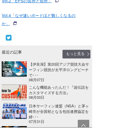
Vol.2「EPSの長所と短所」
Vol.4「なぜ速いボードほど難しくなるの
か」
最近の記事
もっと見る
【伊良湖】第20回アジア競技大会サ
ーフィン競技が太平洋ロングビーチ
で･･･
08月07日
こんな機能あったんだ！『波伝説を
カスタマイズする方法』
08月03日
日本サーフィン連盟（NSA）と茅ヶ
崎市が全国初となる包括連携協定を
締･･･
07月31日
どこの波がいい？一目でわかる『地