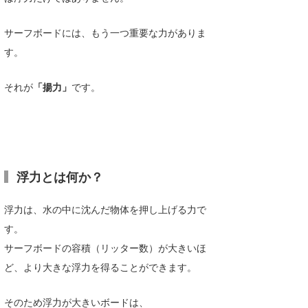
Core Surf Japan
サーフボードには、もう一つ重要な力がありま
メディア
Naoya Kimoto
す。
波伝説アンバサダー/プロライダー
mitsuteru Kamio
SURFMEDIA
それが
「揚力」
です。
波伝説スタッフ
Yasunari Inoue
Colors MAGAZINE
福島寿実子
Yoshiyuki Obata
WAVAL
中浦“JET”章
☆加藤
波伝説
arukasvision
嵯峨明日香
+☆maki☆+
浮力とは何か？
DELTA FORCE SURF
進士剛光
Aichan
浮力は、水の中に沈んだ物体を押し上げる力で
CBA Films
田原啓江
chan-U
す。
熊谷素子
植村未来
ECE
サーフボードの容積（リッター数）が大きいほ
ど、より大きな浮力を得ることができます。
NOBUFUKU
G◎Da
大野”MAR”修聖
H
そのため浮力が大きいボードは、