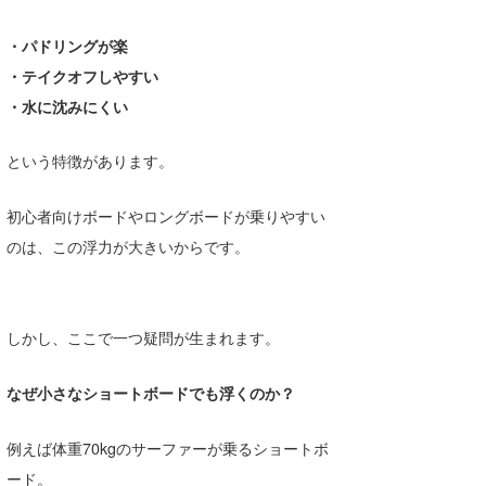
喜納海人
KID
・パドリングが楽
KOBU
・テイクオフしやすい
・水に沈みにくい
KY
という特徴があります。
MIN
mitz
初心者向けボードやロングボードが乗りやすい
のは、この浮力が大きいからです。
OYZ
S.K
しかし、ここで一つ疑問が生まれます。
Soulman
VAGY
なぜ小さなショートボードでも浮くのか？
waka☆=
例えば体重70kgのサーファーが乗るショートボ
YUKI☆
ード。