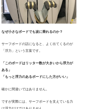
湘南
お知らせ
今月のプレゼント
千葉北
その他
伊豆
ルール＆How to
なぜ小さなボードでも波に乗れるのか？
千葉南
VOTE!
サーフボードの話になると、よく出てくるのが
大阪
「浮力」という言葉です。
サーファーズ
四国
「このボードはリッター数が大きいから浮力が
沖縄
ある」
「もっと浮力のあるボードにした方がいい」
確かに間違いではありません。
ですが実際には、サーフボードを支えている力
ライター/寄稿メディア
は浮力だけではありません。