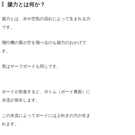
揚力とは何か？
wanda
揚力とは、水や空気の流れによって生まれる力
予報士 hiro.
です。
banpaku
飛行機の翼が空を飛べるのも揚力のおかげで
Mr.K
す。
chappy
実はサーフボードも同じです。
Romisea
ボードが前進すると、ボトム（ボード裏面）に
水流が発生します。
この水流によってボードには上向きの力が生ま
れます。