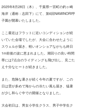
湘南
お知らせ
今月のプレゼント
2025年8月28日（木）、千葉県一宮町の釣ヶ崎
海岸（通称：志田下）にて、第6回NAMINORI甲
千葉北
その他
子園が開幕いたしました。
伊豆
ルール＆How to
ここ最近はフラットに近いコンディションが続
千葉南
VOTE!
いていた会場でしたが、大会に合わせたように
大阪
スウェルが届き、軽いオンショアながらも終日
サーファーズ
1m前後の波に恵まれました。潮回りの良い時間
四国
帯には7点台のライディングも飛び出し、見ごた
沖縄
え十分なヒートが続きました。
また、危険な暑さが続く今年の夏ですが、この
日は雲が多めで海からの冷たい風も届き、猛暑
が少し和らぐ中での開催となりました。
大会初日は、男女小学生クラス、男子中学生ク
ライター/寄稿メディア