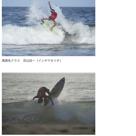
たっちー
ハンマー
まっきー
三輪予報士
小川予報士
高校生クラス 石山汰一（イシヤマタイチ）
上田純子
上條将美
唐澤予報士
SancheZ
ゴン
米山予報士