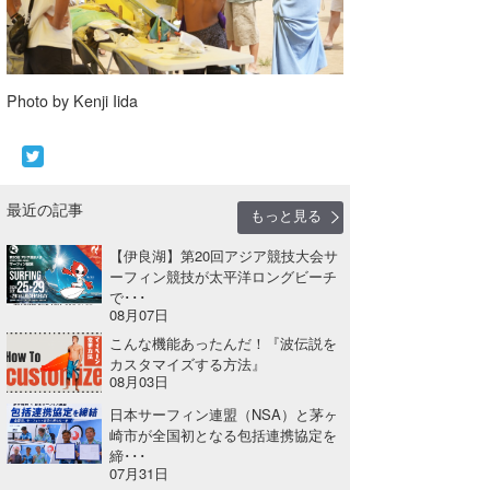
Photo by Kenji Iida
最近の記事
もっと見る
【伊良湖】第20回アジア競技大会サ
ーフィン競技が太平洋ロングビーチ
で･･･
08月07日
こんな機能あったんだ！『波伝説を
カスタマイズする方法』
08月03日
日本サーフィン連盟（NSA）と茅ヶ
崎市が全国初となる包括連携協定を
締･･･
07月31日