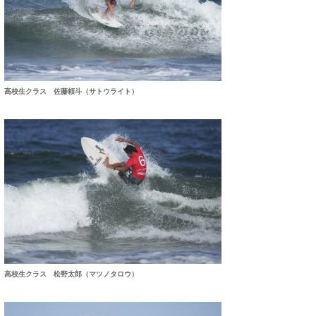
喜納海人
KID
KOBU
KY
高校生クラス 佐藤頼斗（サトウライト）
MIN
mitz
OYZ
S.K
Soulman
VAGY
高校生クラス 松野太郎（マツノタロウ）
waka☆=
YUKI☆