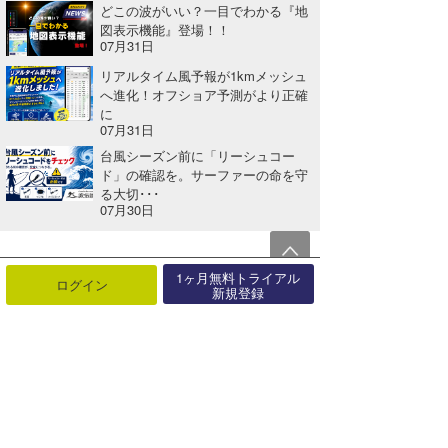
どこの波がいい？一目でわかる『地
図表示機能』登場！！
07月31日
リアルタイム風予報が1kmメッシュ
へ進化！オフショア予測がより正確
に
07月31日
台風シーズン前に「リーシュコー
ド」の確認を。サーファーの命を守
る大切･･･
07月30日
関連する記事
1ヶ月無料トライアル
ログイン
新規登録
ライダー前田マヒナプロ5位は確定！Caraïbos Lacanau Pro
2017年08月20日
「WQS・WLQS浜松OPEN」優勝は渡辺壱孔・中塩佳那・井上鷹・田岡なつみ
2025年05月27日
ストーミー・サンセットでVANSトリプルクラウン第2戦「VANSワールド・カップ」がスタート。