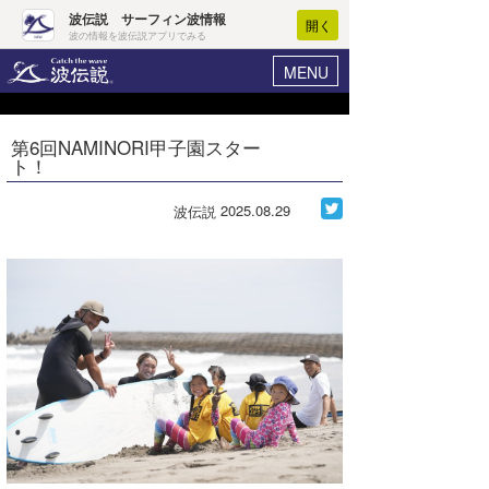
波伝説 サーフィン波情報
開く
波の情報を波伝説アプリでみる
MENU
ニュース
ヘルプ
マイホーム
第6回NAMINORI甲子園スター
Core Surf Japan
ト！
ログイン
コンテスト
新規会員登録
2025.08.29
波伝説
ファッション/グッズ
波情報･概況
アート＆エンタメ
波予想ツール
WAVE HUNTER
コラム
気象情報
トラベル
ニュース
ショップ情報
サーフィンエリアガイド
ショップ情報
ウラナミ
会員メニュー