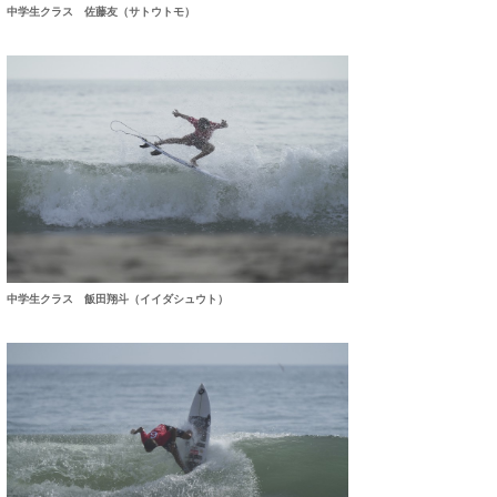
中学生クラス 佐藤友（サトウトモ）
wanda
予報士 hiro.
banpaku
Mr.K
chappy
Romisea
中学生クラス 飯田翔斗（イイダシュウト）