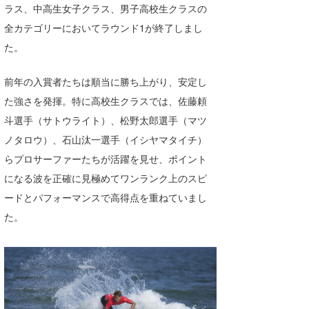
ラス、中高生女子クラス、男子高校生クラスの
Core Surf Japan
全カテゴリーにおいてラウンド1が終了しまし
メディア
Naoya Kimoto
た。
波伝説アンバサダー/プロライダー
mitsuteru Kamio
SURFMEDIA
前年の入賞者たちは順当に勝ち上がり、安定し
波伝説スタッフ
Yasunari Inoue
Colors MAGAZINE
福島寿実子
た強さを発揮。特に高校生クラスでは、佐藤頼
斗選手（サトウライト）、松野太郎選手（マツ
Yoshiyuki Obata
WAVAL
中浦“JET”章
☆加藤
波伝説
ノタロウ）、石山汰一選手（イシヤマタイチ）
arukasvision
嵯峨明日香
+☆maki☆+
らプロサーファーたちが活躍を見せ、ポイント
になる波を正確に見極めてワンランク上のスピ
DELTA FORCE SURF
進士剛光
Aichan
ードとパフォーマンスで高得点を重ねていまし
CBA Films
田原啓江
chan-U
た。
熊谷素子
植村未来
ECE
NOBUFUKU
G◎Da
大野”MAR”修聖
H